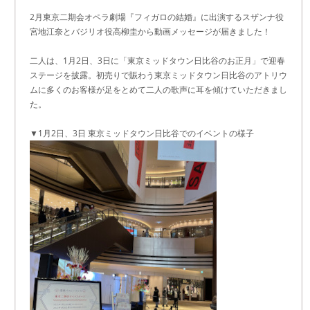
2月東京二期会オペラ劇場『フィガロの結婚』に出演するスザンナ役
宮地江奈とバジリオ役高柳圭から動画メッセージが届きました！
二人は、1月2日、3日に「東京ミッドタウン日比谷のお正月」で迎春
ステージを披露。初売りで賑わう東京ミッドタウン日比谷のアトリウ
ムに多くのお客様が足をとめて二人の歌声に耳を傾けていただきまし
た。
▼1月2日、3日 東京ミッドタウン日比谷でのイベントの様子