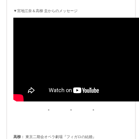
▼宮地江奈＆高柳 圭からのメッセージ
＊ ＊ ＊
高柳：
東京二期会オペラ劇場『フィガロの結婚』