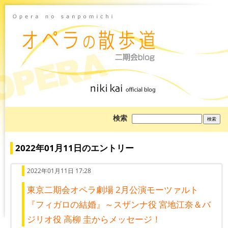
ブ
検索
ロ
グ
を
検
2022年01月11日のエントリー
索:
2022年01月11日 17:28
東京二期会オペラ劇場 2月公演モーツァルト
『フィガロの結婚』～スザンナ役 宮地江奈＆バ
ジリオ役 高柳 圭からメッセージ！