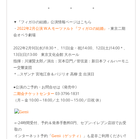
＊ ＊ ＊
▼『フィガロの結婚』公演情報ページはこちら
・
2022年2月公演 W.A.モーツァルト『フィガロの結婚』
- 東京二期
会オペラ劇場
2022年2月9日(水)18:30＊、11日(金・祝)14:00、12日(土)14:00＊、
13日(日)13:00 東京文化会館 大ホール
指揮：川瀬賢太郎／演出：宮本亞門／管弦楽：新日本フィルハーモニ
ー交響楽団
＊…スザンナ 宮地江奈＆バジリオ 高柳 圭 出演日
●公演のご予約・お問合せは《発売中》
二期会チケットセンター
03-3796-1831
（月～金 10:00～18:00／土 10:00～15:00／日祝 休）
←24時間受付、予約＆発券手数料0円、セブン-イレブン店頭でお受
取の
インターネット予約「
Gettii（ゲッティ）
」も是非ご利用ください!!