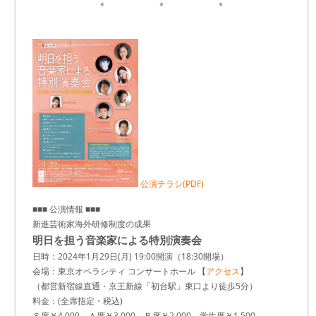
＊ ＊ ＊
公演チラシ(PDF)
■■■ 公演情報 ■■■
新進芸術家海外研修制度の成果
明日を担う音楽家による特別演奏会
日時：2024年1月29日(月) 19:00開演（18:30開場）
会場：東京オペラシティ コンサートホール 【
アクセス
】
（都営新宿線直通・京王新線「初台駅」東口より徒歩5分）
料金：(全席指定・税込)
Ｓ席￥4,000、Ａ席￥3,000、Ｂ席￥2,000、学生席￥1,500