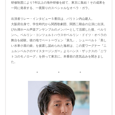
研修制度により1年以上の海外研修を経て、東京に集結！その成果を
一同に発表する、一夜限りのスペシャルなオペラ・ガラ。
出演者リレー・インタビュー５番目は、バリトン内山建人。
大阪府出身で、学生時代から関西歌劇団、関西二期会の公演に出演。
びわ湖ホール声楽アンサンブルのメンバーとして活躍した後、ベルリ
ンへ。ベルリン・コンツェルトハウスやベルリン・ドイツ・オペラの
舞台を経験。彼の地でベートーヴェン「第九」、シューベルト「美し
い水車小屋の娘」を披露し認められた逸材は、この度ワーグナー『ニ
ュルンベルクのマイスタージンガー』よりハンス・ザックスの「ニワ
トコのモノローグ」を持って東京に。本番前の意気込みを聞きまし
た。
＊ ＊ ＊