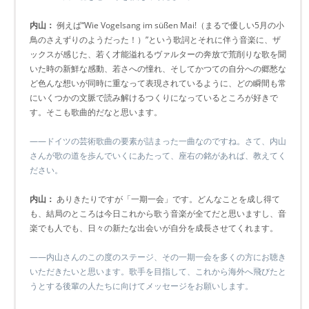
内山：
例えば“Wie Vogelsang im süßen Mai!（まるで優しい5月の小
鳥のさえずりのようだった！）”という歌詞とそれに伴う音楽に、ザ
ックスが感じた、若く才能溢れるヴァルターの奔放で荒削りな歌を聞
いた時の新鮮な感動、若さへの憧れ、そしてかつての自分への郷愁な
ど色んな想いが同時に重なって表現されているように、どの瞬間も常
にいくつかの文脈で読み解けるつくりになっているところが好きで
す。そこも歌曲的だなと思います。
――ドイツの芸術歌曲の要素が詰まった一曲なのですね。さて、内山
さんが歌の道を歩んでいくにあたって、座右の銘があれば、教えてく
ださい。
内山：
ありきたりですが「一期一会」です。どんなことを成し得て
も、結局のところは今日これから歌う音楽が全てだと思いますし、音
楽でも人でも、日々の新たな出会いが自分を成長させてくれます。
――内山さんのこの度のステージ、その一期一会を多くの方にお聴き
いただきたいと思います。歌手を目指して、これから海外へ飛びたと
うとする後輩の人たちに向けてメッセージをお願いします。