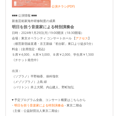
公演チラシ(PDF)
■■■ 公演情報 ■■■
新進芸術家海外研修制度の成果
明日を担う音楽家による特別演奏会
日時：2024年1月29日(月) 19:00開演（18:30開場）
会場：東京オペラシティ コンサートホール 【
アクセス
】
（都営新宿線直通・京王新線「初台駅」東口より徒歩5分）
料金：(全席指定・税込)
Ｓ席￥4,000、Ａ席￥3,000、Ｂ席￥2,000、学生席￥1,500
《チケット発売中》
出演：
（ソプラノ）平野柚香、保科瑠衣
（メゾソプラノ）上島 緑
（バリトン）井上大聞、内山建人、野町知弘
▼予定プログラム全曲、コンサート概要はこちらから
・
明日を担う音楽家による特別演奏会
- 東京二期会
（主催：公益財団法人東京二期会）