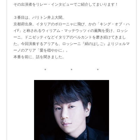
その出演者をリレー・インタビューでご紹介してまいります！
３番目は、バリトン井上大聞。
京都府出身。イタリアのボローニャに飛び、かの「キング・オブ・ハ
イF」と称されるウィリアム・マッテウッツィの薫陶を受け、ロッシ
ーニ、ドニゼッティなどイタリアのベルカントを磨き続けてきまし
た。今回演奏するアリアも、ロッシーニ『絹のはしご』よりジェルマ
ーノのアリア「愛を穏やかに」。
本番を前に、話を聞きました。
＊ ＊ ＊