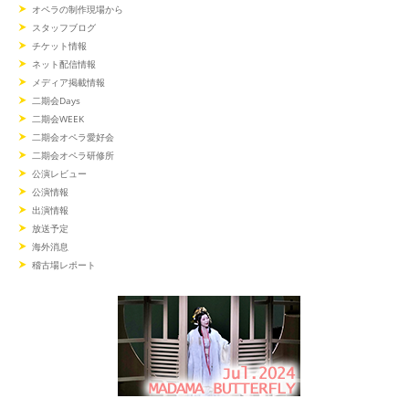
オペラの制作現場から
スタッフブログ
チケット情報
ネット配信情報
メディア掲載情報
二期会Days
二期会WEEK
二期会オペラ愛好会
二期会オペラ研修所
公演レビュー
公演情報
出演情報
放送予定
海外消息
稽古場レポート