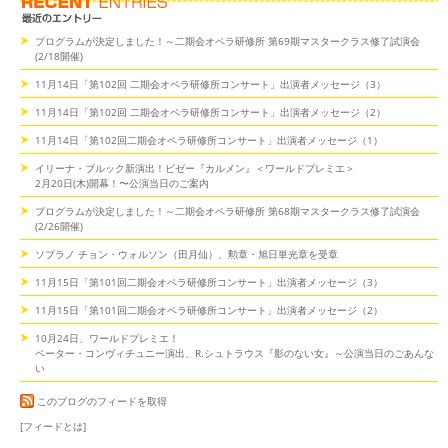
プログラムが決定しました！～二期会オペラ研修所 第69期マスタークラス修了試演会
(2/18開催)
11月14日「第102回 二期会オペラ研修所コンサート」出演者メッセージ（3）
11月14日「第102回 二期会オペラ研修所コンサート」出演者メッセージ（2）
11月14日「第102回二期会オペラ研修所コンサート」出演者メッセージ（1）
イリーナ・ブルック新演出！ビゼー『カルメン』＜ワールドプレミエ＞
2月20日(木)開幕！〜公演当日のご案内
プログラムが決定しました！～二期会オペラ研修所 第68期マスタークラス修了試演会
(2/26開催)
ソプラノ チョン・ウォルソン（田月仙）、勲章・旭日単光章を受章
11月15日「第101回二期会オペラ研修所コンサート」出演者メッセージ（3）
11月15日「第101回二期会オペラ研修所コンサート」出演者メッセージ（2）
10月24日、ワールドプレミエ！
ペーター・コンヴィチュニー演出、R.シュトラウス『影のない女』～公演当日のごあんな
い
このブログのフィードを取得
[フィードとは]