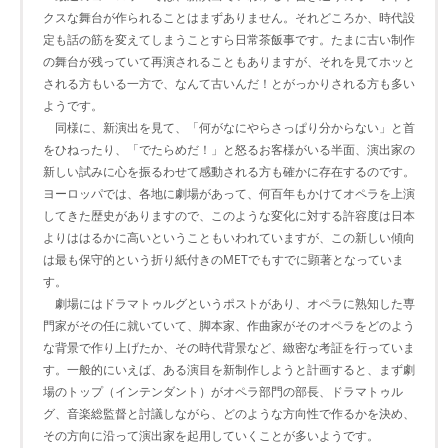
クスな舞台が作られることはまずありません。それどころか、時代設
定も話の筋を変えてしまうことすら日常茶飯事です。たまに古い制作
の舞台が残っていて再演されることもありますが、それを見てホッと
される方もいる一方で、なんて古いんだ！とがっかりされる方も多い
ようです。
同様に、新演出を見て、「何がなにやらさっぱり分からない」と首
をひねったり、「でたらめだ！」と怒るお客様がいる半面、演出家の
新しい試みに心を振るわせて感動される方も確かに存在するのです。
ヨーロッパでは、各地に劇場があって、何百年もかけてオペラを上演
してきた歴史がありますので、このような変化に対する許容度は日本
よりははるかに高いということもいわれていますが、この新しい傾向
は最も保守的という折り紙付きのMETでもすでに顕著となっていま
す。
劇場にはドラマトゥルグというポストがあり、オペラに熟知した専
門家がその任に就いていて、脚本家、作曲家がそのオペラをどのよう
な背景で作り上げたか、その時代背景など、緻密な考証を行っていま
す。一般的にいえば、ある演目を新制作しようと計画すると、まず劇
場のトップ（インテンダント）がオペラ部門の部長、ドラマトゥル
グ、音楽総監督と討議しながら、どのような方向性で作るかを決め、
その方向に沿って演出家を起用していくことが多いようです。