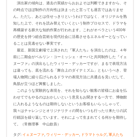
演出家の傾向は、過去の実績からおおよそは判断できますから、そ
の時点でほぼ制作の方向性は決まったと言っても過言ではありませ
ん。ただし、あとは任せっきりというわけではなく、オリジナルを熟
知した上で、それを読み替えていくという制作プロセスで、ドラマを
再構築する膨大な知的作業が行われます。これがオペラという400年
の歴史を持つ総合芸術を現代社会に活着させるエネルギーとなってい
ることは見逃せない事実です。
最近、新国立劇場で上演された『軍人たち』を演出したのは、４年
前に二期会がベルリン・コーミッシェ・オーパと共同制作した『イェ
ヌーファ』の演出もしたウィリー・デッカーですが、まるで表現方法
は違っても、底を流れる「舞台上のダイナミズム」ともいうべき、登
場人物間に繰り広げられるドラマの表現方法に共通点を見いだして、
鳥肌が立つほど興奮しました。
このような実験的な表現を、それを知らない観客の皆様にお金を払
わせてでもやるのはおかしいという意見もお聞きする一方で、博物館
に入れるようなものは期待しないというお客様もいらっしゃって、
我々はチャレンジとオリジナリティの間をいつも行ったり来たりの試
行錯誤を繰り返しています。それによって生まれてくる何かを期待し
て。（常務理事 中山欽吾）
タグ:
イェヌーファ
,
ウィリー・デッカー
,
ドラマトゥルグ
,
軍人たち