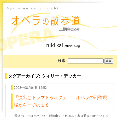
ブ
検索
ロ
グ
を
検
タグアーカイブ: ウィリー・デッカー
索:
2008年08月01日 12:52
「演出とドラマトゥルグ」 オペラの制作現
場からーその１８
最近のヨーロッパでは、新演出でいわゆるト書き通りのオーソドッ