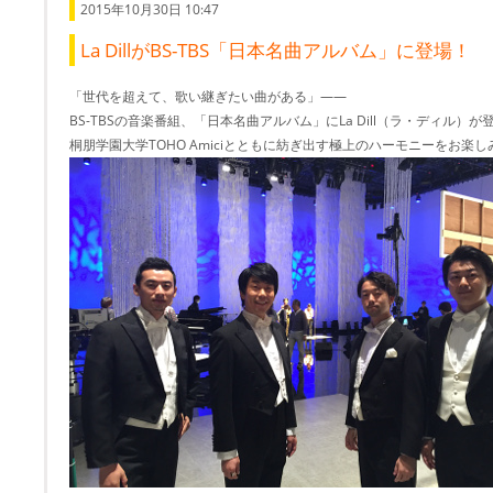
2015年10月30日 10:47
La DillがBS-TBS「日本名曲アルバム」に登場！
「世代を超えて、歌い継ぎたい曲がある」――
BS-TBSの音楽番組、「日本名曲アルバム」にLa Dill（ラ・ディル）
桐朋学園大学TOHO Amiciとともに紡ぎ出す極上のハーモニーをお楽