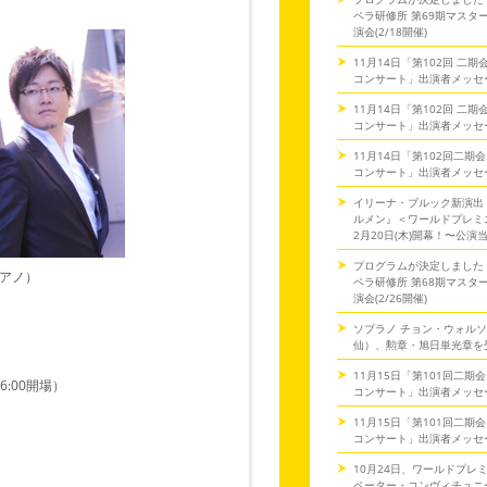
ペラ研修所 第69期マスタ
演会(2/18開催)
11月14日「第102回 二
コンサート」出演者メッセ
11月14日「第102回 二
コンサート」出演者メッセ
11月14日「第102回二期
コンサート」出演者メッセ
イリーナ・ブルック新演出
ルメン』＜ワールドプレミ
2月20日(木)開幕！〜公演
プログラムが決定しました
アノ）
ペラ研修所 第68期マスタ
演会(2/26開催)
ソプラノ チョン・ウォル
仙）、勲章・旭日単光章を
11月15日「第101回二期
16:00開場）
コンサート」出演者メッセ
11月15日「第101回二期
コンサート」出演者メッセ
10月24日、ワールドプレ
ペーター・コンヴィチュニー