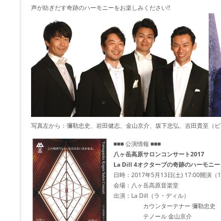
声が紡ぎだす奇跡のハーモニーをお楽しみください!!
写真左から：彌勒忠史、岩田健志、金山京介、坂下忠弘、吉田貴至（ピ
■■■ 公演情報 ■■■
八ヶ岳高原サロンコンサート2017
La Dill 4オクターブの奇跡のハーモニー
日時：2017年5月13日(土) 17:00開演（
会場：八ヶ岳高原音楽堂
出演：La Dill（ラ・ディル）
カウンターテナー 彌勒忠史
テノール 金山京介