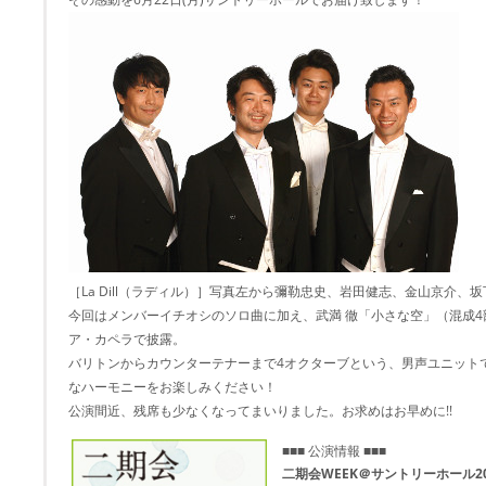
［La Dill（ラディル）］写真左から彌勒忠史、岩田健志、金山京介、
今回はメンバーイチオシのソロ曲に加え、武満 徹「小さな空」（混成
ア・カペラで披露。
バリトンからカウンターテナーまで4オクターブという、男声ユニット
なハーモニーをお楽しみください！
公演間近、残席も少なくなってまいりました。お求めはお早めに!!
■■■ 公演情報 ■■■
二期会WEEK＠サントリーホール20