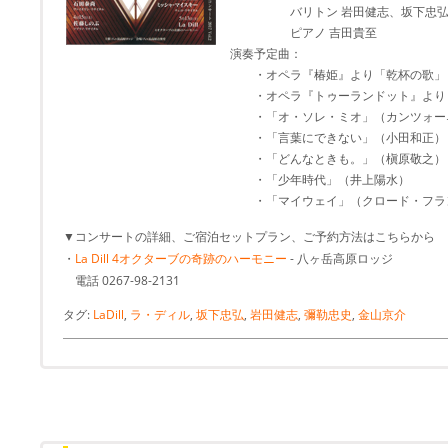
バリトン 岩田健志、坂下忠
ピアノ 吉田貴至
演奏予定曲：
・オペラ『椿姫』より「乾杯の歌」
・オペラ『トゥーランドット』より
・「オ・ソレ・ミオ」（カンツォー
・「言葉にできない」（小田和正）
・「どんなときも。」（槇原敬之）
・「少年時代」（井上陽水）
・「マイウェイ」（クロード・フ
▼コンサートの詳細、ご宿泊セットプラン、ご予約方法はこちらから
・
La Dill 4オクターブの奇跡のハーモニー
- 八ヶ岳高原ロッジ
電話 0267-98-2131
タグ:
LaDill
,
ラ・ディル
,
坂下忠弘
,
岩田健志
,
彌勒忠史
,
金山京介