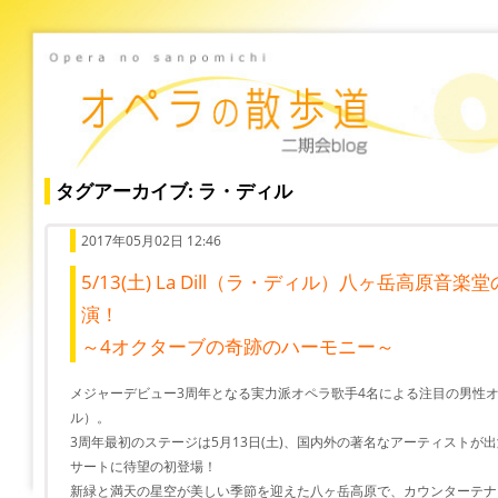
タグアーカイブ: ラ・ディル
2017年05月02日 12:46
5/13(土) La Dill（ラ・ディル）八ヶ岳高原
演！
～4オクターブの奇跡のハーモニー～
メジャーデビュー3周年となる実力派オペラ歌手4名による注目の男性オペラ
ル）。
3周年最初のステージは5月13日(土)、国内外の著名なアーティストが
サートに待望の初登場！
新緑と満天の星空が美しい季節を迎えた八ヶ岳高原で、カウンターテナ