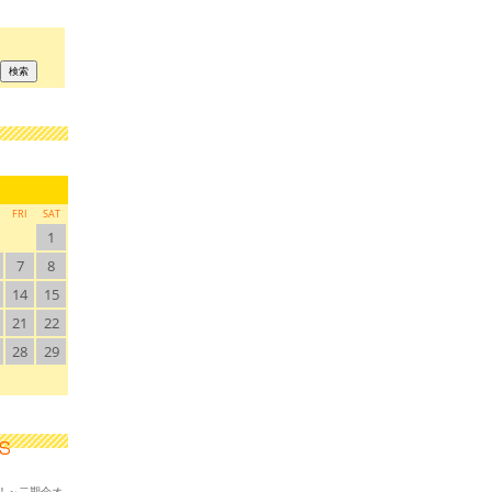
FRI
SAT
1
7
8
14
15
21
22
28
29
！～二期会オ