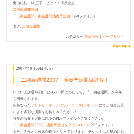
倉由紀枝、林 正子 ピアノ：河原忠之
二期会週間詳細
「二期会週間二期会週間演奏予定曲
（pdfファイル）
タグ:
二期会週間
カテゴリー:
公演情報
|
パーマリンク
2007年10月09日 10:37
「二期会週間2007」演奏予定曲目詳報！
いよいよ次週14日(日)から7日間にわたって、「二期会週間」が今年
も開催されます。
新装なった
サントリーホール ブルーローズ(小ホール)
にて二期会会員
による多彩な演奏をお愉しみください！
各夜の演奏予定曲は以下のPDFファイルをご覧ください。
「二期会週間2007」演奏予定曲をダウンロード
(PDFファイル)
また、各夜とも残席が僅少となっております、チケットはお早めにお