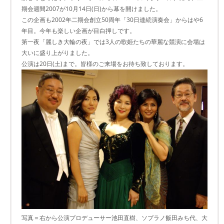
期会週間2007が10月14日(日)から幕を開けました。
この企画も2002年二期会創立50周年「30日連続演奏会」からはや6
年目。今年も楽しい企画が目白押しです。
第一夜「麗しき大輪の夜」では3人の歌姫たちの華麗な競演に会場は
大いに盛り上がりました。
公演は20日(土)まで。皆様のご来場をお待ち致しております。
写真＝右から公演プロデューサー池田直樹、ソプラノ飯田みち代、大