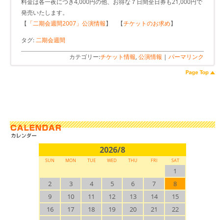
料金は各一夜につき4,000円の他、お得な７日間全日券も21,000円で
発売いたします。
【
「二期会週間2007」公演情報
】 【
チケットのお求め
】
タグ:
二期会週間
カテゴリー:
チケット情報
,
公演情報
|
パーマリンク
2026/8
SUN
MON
TUE
WED
THU
FRI
SAT
1
2
3
4
5
6
7
8
9
10
11
12
13
14
15
16
17
18
19
20
21
22