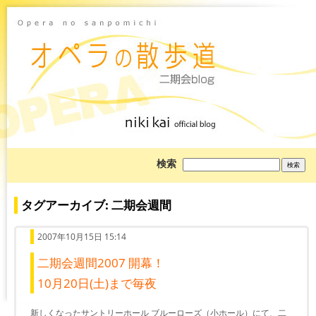
ブ
検索
ロ
グ
を
検
タグアーカイブ: 二期会週間
索:
2007年10月15日 15:14
二期会週間2007 開幕！
10月20日(土)まで毎夜
新しくなったサントリーホール ブルーローズ（小ホール）にて、二