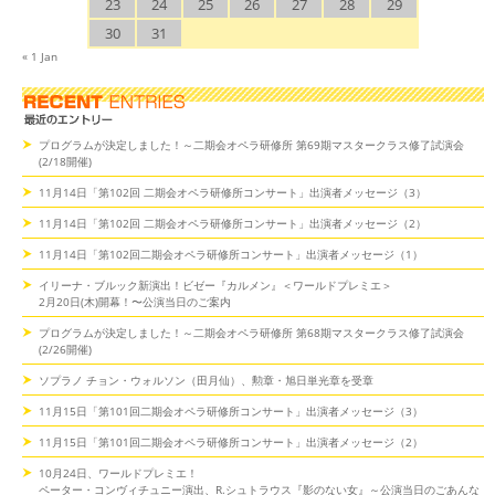
23
24
25
26
27
28
29
30
31
« 1 Jan
プログラムが決定しました！～二期会オペラ研修所 第69期マスタークラス修了試演会
(2/18開催)
11月14日「第102回 二期会オペラ研修所コンサート」出演者メッセージ（3）
11月14日「第102回 二期会オペラ研修所コンサート」出演者メッセージ（2）
11月14日「第102回二期会オペラ研修所コンサート」出演者メッセージ（1）
イリーナ・ブルック新演出！ビゼー『カルメン』＜ワールドプレミエ＞
2月20日(木)開幕！〜公演当日のご案内
プログラムが決定しました！～二期会オペラ研修所 第68期マスタークラス修了試演会
(2/26開催)
ソプラノ チョン・ウォルソン（田月仙）、勲章・旭日単光章を受章
11月15日「第101回二期会オペラ研修所コンサート」出演者メッセージ（3）
11月15日「第101回二期会オペラ研修所コンサート」出演者メッセージ（2）
10月24日、ワールドプレミエ！
ペーター・コンヴィチュニー演出、R.シュトラウス『影のない女』～公演当日のごあんな