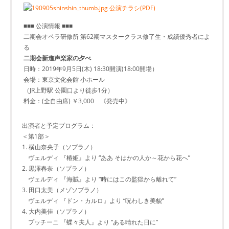
公演チラシ(PDF)
■■■ 公演情報 ■■■
二期会オペラ研修所 第62期マスタークラス修了生・成績優秀者によ
る
二期会新進声楽家の夕べ
日時：2019年9月5日(木) 18:30開演(18:00開場）
会場：東京文化会館 小ホール
（JR上野駅 公園口より徒歩1分）
料金：(全自由席) ￥3,000 《発売中》
出演者と予定プログラム：
＜第1部＞
1. 横山奈央子（ソプラノ）
ヴェルディ 『椿姫』より “ああ そはかの人か～花から花へ”
2. 黒澤春奈（ソプラノ）
ヴェルディ 『海賊』より “時にはこの監獄から離れて”
3. 田口太美（メゾソプラノ）
ヴェルディ 『ドン・カルロ』より “呪わしき美貌”
4. 大内美佳（ソプラノ）
プッチーニ 『蝶々夫人』より “ある晴れた日に”