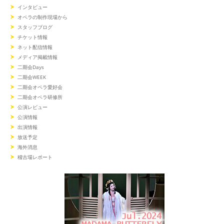
インタビュー
オペラの制作現場から
スタッフブログ
チケット情報
ネット配信情報
メディア掲載情報
二期会Days
二期会WEEK
二期会オペラ愛好会
二期会オペラ研修所
公演レビュー
公演情報
出演情報
放送予定
海外消息
稽古場レポート