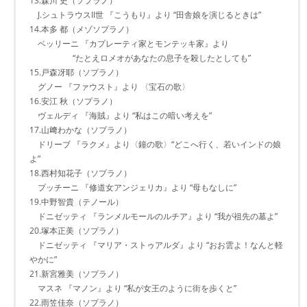
13.森川 史（ソプラノ）
J.シュトラウスII世 『こうもり』より “田舎娘を演じるときは”
14.本多 都（メゾソプラノ）
ベッリーニ 『カプレーティ家とモンテッキ家』より
“たとえロメオがあなたの息子を殺したとしても”
15.戸森冴耶（ソプラノ）
グノー 『ファウスト』より 〈宝石の歌〉
16.安江 秋（ソプラノ）
ヴェルディ 『海賊』より “私はこの暗い考えを”
17.山﨑わかな（ソプラノ）
ドリーブ 『ラクメ』より〈鐘の歌〉“どこへ行く、若いインドの娘
よ”
18.西村知花子（ソプラノ）
プッチーニ 『修道女アンジェリカ』より “母もなしに”
19.中野智貴（テノール）
ドニゼッティ 『ランメルモールのルチア』より “我が祖先の墓よ”
20.塚本正美（ソプラノ）
ドニゼッティ 『マリア・ストゥアルダ』より “おお雲よ！なんと軽
やかに”
21.新宮雅美（ソプラノ）
マスネ 『マノン』より “私が女王のように街を歩くと”
22.雨笠佳奈（ソプラノ）