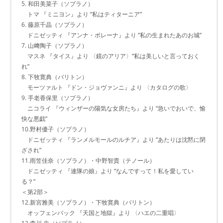
5. 和田美菜子（ソプラノ）
トマ 『ミニヨン』より “私はティターニア”
6. 藤原千晶（ソプラノ）
ドニゼッティ 『アンナ・ボレーナ』より “私の生まれたあのお城”
7. 山﨑陶子（ソプラノ）
マスネ 『タイス』より 〈鏡のアリア〉“私は美しいと言っておく
れ”
8. 下牧寛典（バリトン）
モーツァルト 『ドン・ジョヴァンニ』より 〈カタログの歌〉
9. 手老香保里（ソプラノ）
ニコライ 『ウィンザーの陽気な女房たち』より “急いでおいで、愉
快な悪戯”
10.野村優子（ソプラノ）
ドニゼッティ 『ランメルモールのルチア』より “あたりは沈黙に閉
ざされ”
11.雨笠佳奈（ソプラノ）・中野智貴（テノール）
ドニゼッティ 『連隊の娘』より “なんですって！私を愛してい
る？”
＜第2部＞
12.新宮雅美（ソプラノ）・下牧寛典（バリトン）
オッフェンバック 『天国と地獄』より 〈ハエの二重唱〉