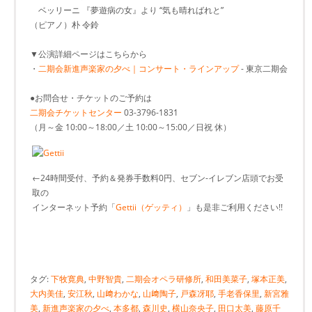
ベッリーニ 『夢遊病の女』より “気も晴ればれと”
（ピアノ）朴 令鈴
▼公演詳細ページはこちらから
・
二期会新進声楽家の夕べ｜コンサート・ラインアップ
- 東京二期会
●お問合せ・チケットのご予約は
二期会チケットセンター
03-3796-1831
（月～金 10:00～18:00／土 10:00～15:00／日祝 休）
←24時間受付、予約＆発券手数料0円、セブン-イレブン店頭でお受
取の
インターネット予約「
Gettii（ゲッティ）
」も是非ご利用ください!!
タグ:
下牧寛典
,
中野智貴
,
二期会オペラ研修所
,
和田美菜子
,
塚本正美
,
大内美佳
,
安江秋
,
山﨑わかな
,
山﨑陶子
,
戸森冴耶
,
手老香保里
,
新宮雅
美
,
新進声楽家の夕べ
,
本多都
,
森川史
,
横山奈央子
,
田口太美
,
藤原千