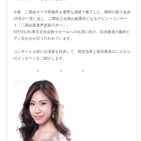
今春、二期会オペラ研修所を優秀な成績で修了した、期待の新入会員
20名が一堂に会し、二期会入会後お披露目となるデビューコンサー
ト「二期会新進声楽家の夕べ」。
9月5日(木)東京文化会館小ホールへの出演に向け、出演者達の最終ピ
アノ合わせが日々行われています。
コンサートを前に出演者を代表して、雨笠佳奈と新宮雅美の二人から
のメッセージをご紹介します。
＊ ＊ ＊