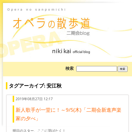
ブ
検索
ロ
グ
を
検
タグアーカイブ: 安江秋
索:
2019年08月27日 12:17
新人歌手が一堂に！～9/5(木)「二期会新進声楽
家の夕べ」
明日のスター、ここに羽ばたく！