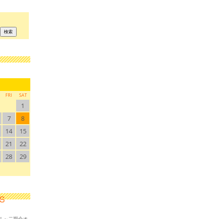
FRI
SAT
1
7
8
14
15
21
22
28
29
！～二期会オ