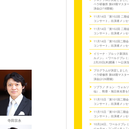
ペラ研修所 第69期マスタ
演会(2/18開催)
11月14日「第102回 二
コンサート」出演者メッセ
11月14日「第102回 二
コンサート」出演者メッセ
11月14日「第102回二期
コンサート」出演者メッセ
イリーナ・ブルック新演出
ルメン』＜ワールドプレミ
2月20日(木)開幕！〜公演
プログラムが決定しました
ペラ研修所 第68期マスタ
演会(2/26開催)
ソプラノ チョン・ウォル
仙）、勲章・旭日単光章を
11月15日「第101回二期
コンサート」出演者メッセ
11月15日「第101回二期
コンサート」出演者メッセ
寺田宗永
10月24日、ワールドプレ
ペーター・コンヴィチュニー