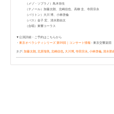
（メゾ・ソプラノ）鳥木弥生
（テノール）加藤太朗、北嶋信也、高柳 圭、寺田宗永
（バリトン）大川 博、小林啓倫
（バス）金子 宏、清水那由太
（合唱）東響コーラス
▼公演詳細・ご予約はこちらから
・
東京オペラシティシリーズ 第99回｜コンサート情報
- 東京交響楽団
タグ:
加藤太朗
,
北原瑠美
,
北嶋信也
,
大川博
,
寺田宗永
,
小林啓倫
,
清水那