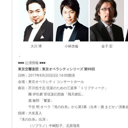
大川 博
小林啓倫
金子 宏
・
■■■ 公演情報 ■■■
東京交響楽団：東京オペラシティシリーズ 第99回
日時：2017年8月20日(日) 14:00開演
会場：東京オペラシティ コンサートホール
曲目：芥川也寸志 弦楽のための三楽章「トリプティーク」
團 伊玖磨 管弦楽幻想曲「飛天繚乱」
黛 敏郎 「饗宴」
千住 明 オペラ『滝の白糸』から第3幕（台本：黛 まどか／演奏
指揮：大友直人
『滝の白糸』出演：
（ソプラノ）中嶋彰子、北原瑠美