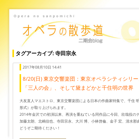
タグアーカイブ: 寺田宗永
2017年08月10日 14:41
8/20(日) 東京交響楽団：東京オペラシティシリー
「三人の会」、そして黛まどかと千住明の世界
大友直人マエストロ、東京交響楽団による日本の作曲家特集で、千住 
形式）が取り上げられます。
2014年金沢での初演以来、再演を重ねている同作品に今回、欣哉役の
加藤太朗、北嶋信也、寺田宗永、大川 博、小林啓倫、金子 宏、清水那
どうぞご期待ください！