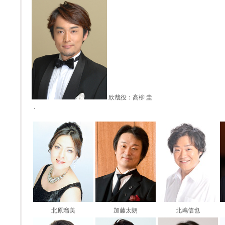
欣哉役：高柳 圭
・
北原瑠美
加藤太朗
北嶋信也