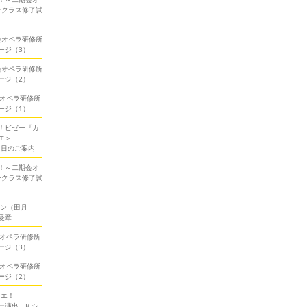
ークラス修了試
期会オペラ研修所
ージ（3）
期会オペラ研修所
ージ（2）
会オペラ研修所
ージ（1）
！ビゼー『カ
エ＞
当日のご案内
！～二期会オ
ークラス修了試
ソン（田月
受章
会オペラ研修所
ージ（3）
会オペラ研修所
ージ（2）
ミエ！
演出、R.シ