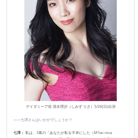
デイダミーア役 清水理沙（しみず りさ）5/26(日)出演
――七澤さんはいかがでしょうか？
七澤：
私は、3幕の「あなたが私を不幸にした（M'hai resa