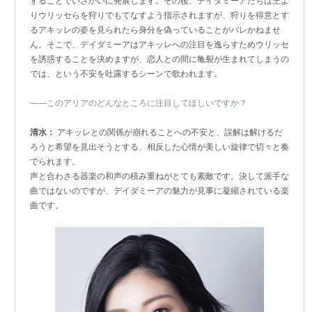
することでいさかいに発展します。その後、デイダミーアたちは王よ
りウリッセらを狩りでもてなすよう指示されますが、狩りを得意とす
るアキッレの姿を見られたら身分を偽っていることがバレかねませ
ん。そこで、デイダミーアはアキッレへの注目を逸らすためウリッセ
を誘惑することを決めますが、恋人との間に亀裂が生まれてしまうの
では、という不安を吐露するシーンで歌われます。
――このアリアのどんなところに注目してほしいですか？
清水：
アキッレとの関係が崩れることへの不安と、誤解は解けるだ
ろうと希望を見出そうとする、相反した心情が美しい旋律で切々と奏
でられます。
声と合わさる器楽の和声の積み重ねがとても素敵です。決して派手な
曲ではないのですが、デイダミーアの魅力が見事に凝縮されている楽
曲です。