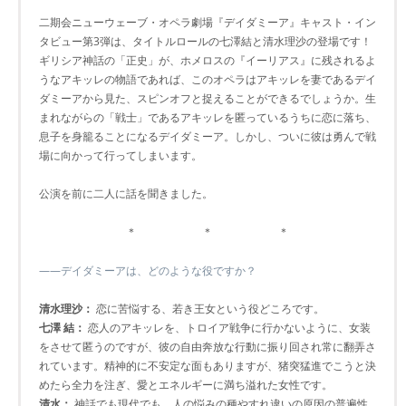
二期会ニューウェーブ・オペラ劇場『デイダミーア』キャスト・イン
タビュー第3弾は、タイトルロールの七澤結と清水理沙の登場です！
ギリシア神話の「正史」が、ホメロスの『イーリアス』に残されるよ
うなアキッレの物語であれば、このオペラはアキッレを妻であるデイ
ダミーアから見た、スピンオフと捉えることができるでしょうか。生
まれながらの「戦士」であるアキッレを匿っているうちに恋に落ち、
息子を身籠ることになるデイダミーア。しかし、ついに彼は勇んで戦
場に向かって行ってしまいます。
公演を前に二人に話を聞きました。
＊ ＊ ＊
――デイダミーアは、どのような役ですか？
清水理沙：
恋に苦悩する、若き王女という役どころです。
七澤 結：
恋人のアキッレを、トロイア戦争に行かないように、女装
をさせて匿うのですが、彼の自由奔放な行動に振り回され常に翻弄さ
れています。精神的に不安定な面もありますが、猪突猛進でこうと決
めたら全力を注ぎ、愛とエネルギーに満ち溢れた女性です。
清水：
神話でも現代でも、人の悩みの種やすれ違いの原因の普遍性