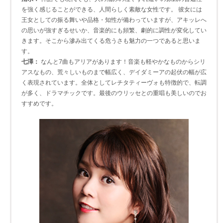
を強く感じることができる、人間らしく素敵な女性です。 彼女には
王女としての振る舞いや品格・知性が備わっていますが、アキッレへ
の思いが強すぎるせいか、音楽的にも頻繁、劇的に調性が変化してい
きます。そこから滲み出てくる危うさも魅力の一つであると思いま
す。
七澤：
なんと7曲もアリアがあります！音楽も軽やかなものからシリ
アスなもの、荒々しいものまで幅広く、デイダミーアの起伏の幅が広
く表現されています。全体としてレチタティーヴォも特徴的で、転調
が多く、ドラマチックです。最後のウリッセとの重唱も美しいのでお
すすめです。