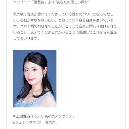
ベッリーニ『清教徒』より “あなたの優しい声が”
私の歌う音楽が聴いてくださっている誰かのパワーになって欲し
い、心動かす歌を歌いたい、と願って日々自分自身を磨いていま
す。コロナ禍での研修でしたが、こうして音楽と関わり続けられて
いること、支えてくださる方がいることに感謝してこれからも邁進
してまいります。
■ 上田彩乃
（うえた あやの／ソプラノ）
J.シュトラウスII世 「春の声」