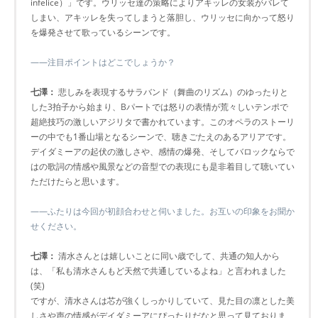
infelice）」です。ウリッセ達の策略によりアキッレの女装がバレて
しまい、アキッレを失ってしまうと落胆し、ウリッセに向かって怒り
を爆発させて歌っているシーンです。
――注目ポイントはどこでしょうか？
七澤：
悲しみを表現するサラバンド（舞曲のリズム）のゆったりと
した3拍子から始まり、Bパートでは怒りの表情が荒々しいテンポで
超絶技巧の激しいアジリタで書かれています。このオペラのストーリ
ーの中でも1番山場となるシーンで、聴きごたえのあるアリアです。
デイダミーアの起伏の激しさや、感情の爆発、そしてバロックならで
はの歌詞の情感や風景などの音型での表現にも是非着目して聴いてい
ただけたらと思います。
――ふたりは今回が初顔合わせと伺いました。お互いの印象をお聞か
せください。
七澤：
清水さんとは嬉しいことに同い歳でして、共通の知人から
は、「私も清水さんもど天然で共通しているよね」と言われました
(笑)
ですが、清水さんは芯が強くしっかりしていて、見た目の凛とした美
しさや声の情感がデイダミーアにぴったりだなと思って見ておりま