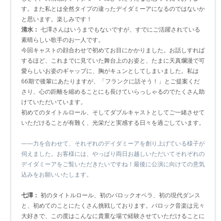
す。また私とは全然タイプの違ったデイダミーアになるのではないか
と思います。楽しみです！
清水：
七澤さんはいうまでもないですが、すでにご活躍されている
素晴らしい歌手のお一人です。
今回キャストの顔合わせで初めてお目にかかりました。お話しすれば
するほど、これまでに見ていた舞台上のお姿と、たまに天真爛漫で可
愛らしいお姿のギャップに、胸がキュンとしてしまいました。私は
66期で後輩にあたりますが、「フランクに話そう！」とご提案くだ
さり、心の距離を縮めることにも長けていらっしゃるのでたくさん助
けていただいています。
初めてのタイトルロール、そしてダブルキャストとしてご一緒させて
いただけることが有難く、光栄だと実感する日々を過ごしています。
――力を合わせて、それぞれのデイダミーアを創り上げている様子が
伺えました。お客様には、やっぱり両日お越しいただいてそれぞれの
デイダミーアをご覧いただきたいですね！最後に公演に向けての意気
込みをお願いいたします。
七澤：
初のタイトルロール、初のバロックオペラ、初の現代ダンス
と、初めてのことにたくさん挑戦しております。バロック音楽は元々
大好きで、この度はこんなに貴重な場で経験させていただけることに