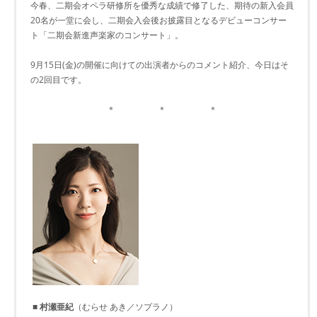
今春、二期会オペラ研修所を優秀な成績で修了した、期待の新入会員
20名が一堂に会し、二期会入会後お披露目となるデビューコンサー
ト「二期会新進声楽家のコンサート」。
9月15日(金)の開催に向けての出演者からのコメント紹介、今日はそ
の2回目です。
＊ ＊ ＊
■ 村瀬亜紀
（むらせ あき／ソプラノ）