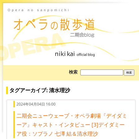
ブ
検索
ロ
グ
を
検
タグアーカイブ: 清水理沙
索:
2024年04月04日 16:00
二期会ニューウェーブ・オペラ劇場『デイダミ
ーア』キャスト・インタビュー [3]デイダミー
ア役：ソプラノ 七澤 結＆清水理沙