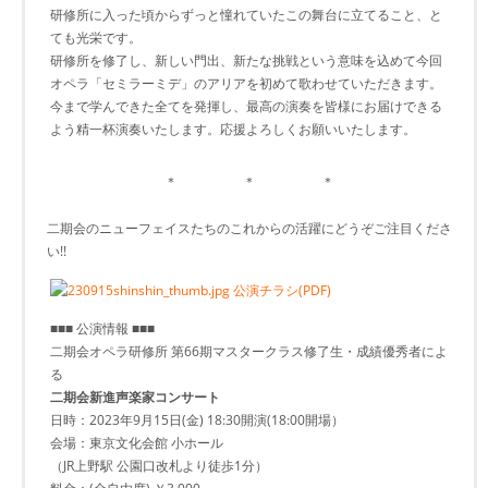
研修所に入った頃からずっと憧れていたこの舞台に立てること、と
ても光栄です。
研修所を修了し、新しい門出、新たな挑戦という意味を込めて今回
オペラ「セミラーミデ」のアリアを初めて歌わせていただきます。
今まで学んできた全てを発揮し、最高の演奏を皆様にお届けできる
よう精一杯演奏いたします。応援よろしくお願いいたします。
＊ ＊ ＊
二期会のニューフェイスたちのこれからの活躍にどうぞご注目くださ
い!!
公演チラシ(PDF)
■■■ 公演情報 ■■■
二期会オペラ研修所 第66期マスタークラス修了生・成績優秀者によ
る
二期会新進声楽家コンサート
日時：2023年9月15日(金) 18:30開演(18:00開場）
会場：東京文化会館 小ホール
（JR上野駅 公園口改札より徒歩1分）