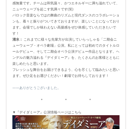
感無量です。チームは和気藹々、かつエネルギーに満ち溢れていて、
ニューウェーブを起こす気満々です(笑)
バロック音楽ならではの舞曲のリズムと現代ダンスのコラボレーショ
ンも、着々と振りがついてきておりますが、楽しいことになっており
ます。会場でしか味わえない高揚感をぜひ体感していただきたいで
す！
清水：
これまでに様々な先輩方が出演していらっしゃる「二期会ニ
ューウェーブ・オペラ劇場」公演。私にとっては初めてのタイトルロ
ールデビュー、そして二期会オペラ公演デビュー作品となります。ヘ
ンデルの魅力溢れる『デイダミーア』を、たくさんのお客様とともに
楽しめたらと思います。
フレッシュな舞台をお届けできるよう、心を尽くして臨みたいと思い
ます。ぜひ足をお運びください！劇場でお待ちしております！
――ありがとうございました。
＊ ＊ ＊
▼『デイダミーア』公演情報ページはこちら