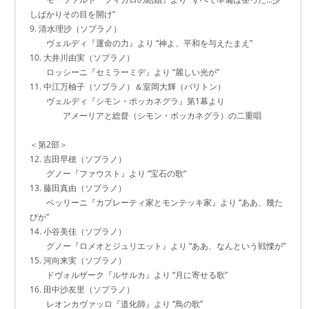
しばかりその目を開け”
9. 清水理沙（ソプラノ）
ヴェルディ『運命の力』より “神よ、平和を与えたまえ”
10. 大井川由実（ソプラノ）
ロッシーニ『セミラーミデ』より “麗しい光が”
11. 中江万柚子（ソプラノ）＆室岡大輝（バリトン）
ヴェルディ『シモン・ボッカネグラ』第1幕より
アメーリアと総督（シモン・ボッカネグラ）の二重唱
＜第2部＞
12. 吉田早穂（ソプラノ）
グノー『ファウスト』より “宝石の歌”
13. 藤田真由（ソプラノ）
ベッリーニ『カプレーティ家とモンテッキ家』より “ああ、幾た
びか”
14. 小谷美佳（ソプラノ）
グノー『ロメオとジュリエット』より “ああ、なんという戦慄が”
15. 河向来実（ソプラノ）
ドヴォルザーク『ルサルカ』より “月に寄せる歌”
16. 田中沙友里（ソプラノ）
レオンカヴァッロ『道化師』より “鳥の歌”