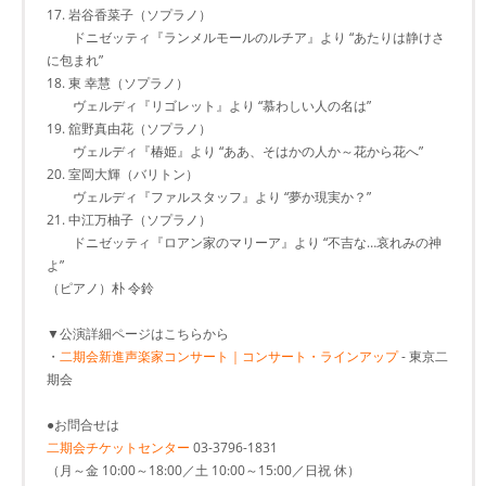
17. 岩谷香菜子（ソプラノ）
ドニゼッティ『ランメルモールのルチア』より “あたりは静けさ
に包まれ”
18. 東 幸慧（ソプラノ）
ヴェルディ『リゴレット』より “慕わしい人の名は”
19. 舘野真由花（ソプラノ）
ヴェルディ『椿姫』より “ああ、そはかの人か～花から花へ”
20. 室岡大輝（バリトン）
ヴェルディ『ファルスタッフ』より “夢か現実か？”
21. 中江万柚子（ソプラノ）
ドニゼッティ『ロアン家のマリーア』より “不吉な…哀れみの神
よ”
（ピアノ）朴 令鈴
▼公演詳細ページはこちらから
・
二期会新進声楽家コンサート｜コンサート・ラインアップ
- 東京二
期会
●お問合せは
二期会チケットセンター
03-3796-1831
（月～金 10:00～18:00／土 10:00～15:00／日祝 休）