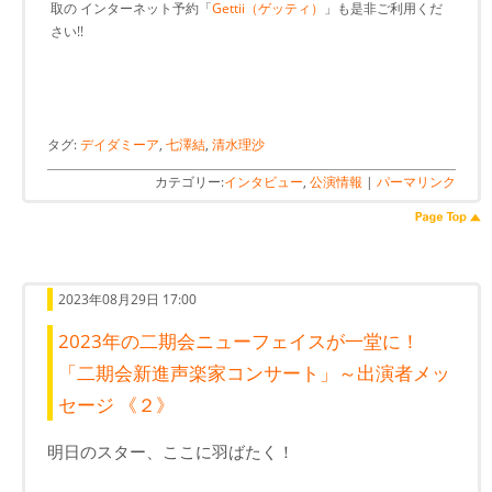
取の インターネット予約「
Gettii（ゲッティ）
」も是非ご利用くだ
さい!!
タグ:
デイダミーア
,
七澤結
,
清水理沙
カテゴリー:
インタビュー
,
公演情報
|
パーマリンク
2023年08月29日 17:00
2023年の二期会ニューフェイスが一堂に！
「二期会新進声楽家コンサート」～出演者メッ
セージ 《２》
明日のスター、ここに羽ばたく！