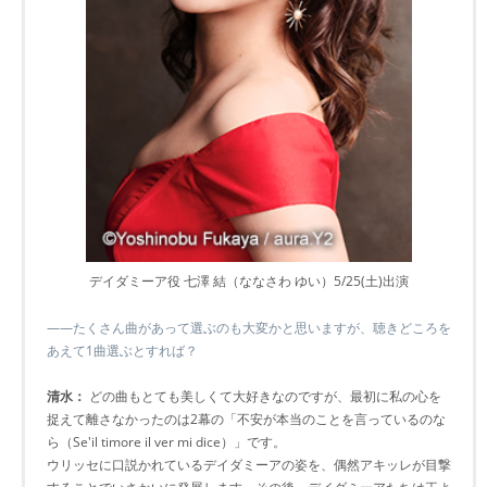
デイダミーア役 七澤 結（ななさわ ゆい）5/25(土)出演
――たくさん曲があって選ぶのも大変かと思いますが、聴きどころを
あえて1曲選ぶとすれば？
清水：
どの曲もとても美しくて大好きなのですが、最初に私の心を
捉えて離さなかったのは2幕の「不安が本当のことを言っているのな
ら（Se'il timore il ver mi dice）」です。
ウリッセに口説かれているデイダミーアの姿を、偶然アキッレが目撃