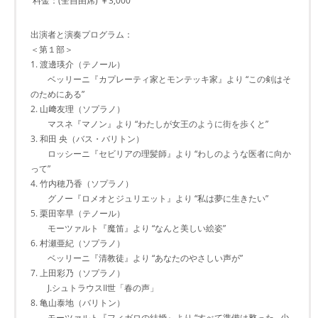
料金：(全自由席) ￥3,000
出演者と演奏プログラム：
＜第１部＞
1. 渡邊瑛介（テノール）
ベッリーニ『カプレーティ家とモンテッキ家』より “この剣はそ
のためにある”
2. 山﨑友理（ソプラノ）
マスネ『マノン』より “わたしが女王のように街を歩くと”
3. 和田 央（バス・バリトン）
ロッシーニ『セビリアの理髪師』より “わしのような医者に向か
って”
4. 竹内穂乃香（ソプラノ）
グノー『ロメオとジュリエット』より “私は夢に生きたい”
5. 栗田宰早（テノール）
モーツァルト『魔笛』より “なんと美しい絵姿”
6. 村瀬亜紀（ソプラノ）
ベッリーニ『清教徒』より “あなたのやさしい声が”
7. 上田彩乃（ソプラノ）
J.シュトラウスII世「春の声」
8. 亀山泰地（バリトン）
モーツァルト『フィガロの結婚』より “すべて準備は整った…少