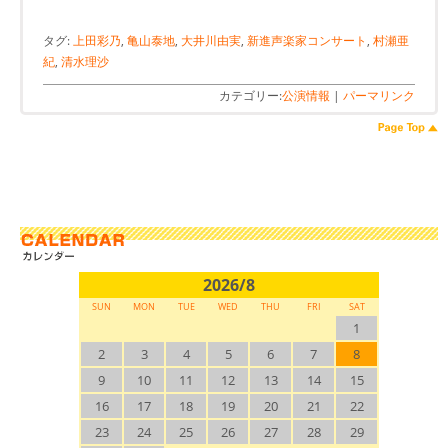
タグ:
上田彩乃
,
亀山泰地
,
大井川由実
,
新進声楽家コンサート
,
村瀬亜
紀
,
清水理沙
カテゴリー:
公演情報
|
パーマリンク
2026/8
SUN
MON
TUE
WED
THU
FRI
SAT
1
2
3
4
5
6
7
8
9
10
11
12
13
14
15
16
17
18
19
20
21
22
23
24
25
26
27
28
29