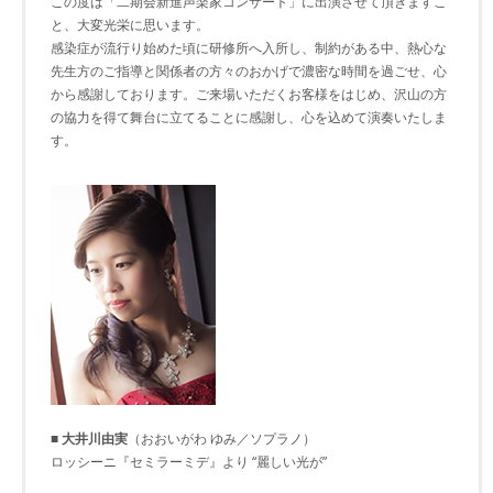
この度は「二期会新進声楽家コンサート」に出演させて頂きますこ
と、大変光栄に思います。
感染症が流行り始めた頃に研修所へ入所し、制約がある中、熱心な
先生方のご指導と関係者の方々のおかげで濃密な時間を過ごせ、心
から感謝しております。ご来場いただくお客様をはじめ、沢山の方
の協力を得て舞台に立てることに感謝し、心を込めて演奏いたしま
す。
■ 大井川由実
（おおいがわ ゆみ／ソプラノ）
ロッシーニ『セミラーミデ』より “麗しい光が”