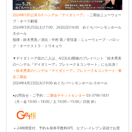
2024年5月公演 G.F.ヘンデル『デイダミーア』
- 二期会ニューウェー
ブ・オペラ劇場
2024年5月25日(土)17:00、26日(日)14:00 めぐろパーシモンホール
大ホール
指揮：鈴木秀美／演出：中村 蓉／管弦楽：ニューウェーブ・バロッ
ク・オーケストラ・トウキョウ
▼デイダミーア役の二人は、4/23(火)開催のプレイベント「鈴木秀美
のヘンデル『デイダミーア』プレトーク＆コンサート」にも出演！
・
鈴木秀美のヘンデル『デイダミーア』プレトーク＆コンサート - 東
京二期会
2024年4月23日(火)19:00 めぐろパーシモンホール 小ホール
●お問合せ・ご予約：
二期会チケットセンター
03-3796-1831
（月～金 10:00～18:00／土 10:00～15:00／日祝 休）
←24時間受付、予約＆発券手数料0円、セブン-イレブン店頭でお受