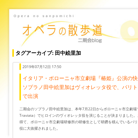
タグアーカイブ: 田中絵里加
2019年07月12日 17:50
イタリア・ボローニャ市立劇場『椿姫』公演の快
ソプラノ田中絵里加はヴィオレッタ役で、バリト
で出演
二期会のソプラノ田中絵里加は、本年7月22日からボローニャ市立劇場
Traviata）でヒロインのヴィオレッタ役を演じることが決まりまし
得て、ボローニャ市立劇場研修所の研修生として研鑽を積んでいるバリ
役に大抜擢されました。