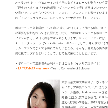
オペラの本場で、ヴェルディのオペラのタイトルロールを歌うという素
「歴史のあるイタリアの歌劇場でヴィオレッタを演じる事はプレッシャ
い喜びで、いまからワクワクしています。」とコメントを寄せています
の『ドン・ジョヴァンニ』にもツェルリーナ役で出演しています。
ボローニャ市立劇場は、1763年に建てられました。6月にも8年ぶり
の重要な役割を担ってきた歴史ある街で、作曲家ロッシーニもボローニ
ファンが多く、来日公演も大変人気があります。サッカーファンには、
ナート・ダッラーラ（Stadio Renato Dall'Ara）として、知ら
ッカーファンでなくても訪れてみたいところ。そんな、魅力ある街の誇
要な役で出演するということで、とても光栄なことと思います。
▼ボローニャ市立劇場の公演ページはこちら（イタリア語サイト）
・
LA TRAVIATA – estate –
- Teatro Comunale di Bologna
東京音楽大学大学院修了。ヴェネツ
回イタリア声楽コンコルソ1 位ミラノ大賞受
ンクール優勝。Toti dal mont
秀者に選ばれ奨学金を授与。G.B.Rub
度文化庁海外研修生。2017 年度
ラ座研修所、ボローニャ市立劇場研