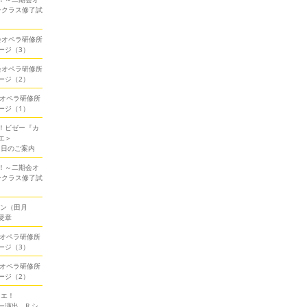
ークラス修了試
期会オペラ研修所
ージ（3）
期会オペラ研修所
ージ（2）
会オペラ研修所
ージ（1）
！ビゼー『カ
エ＞
当日のご案内
！～二期会オ
ークラス修了試
ソン（田月
受章
会オペラ研修所
ージ（3）
会オペラ研修所
ージ（2）
ミエ！
演出、R.シ