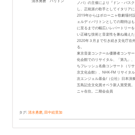
清水勇磨 バリトン
ノバ）の主催により『ドン・パスク
し、正統派の歌手としてイタリアに
2019年からはボローニャ歌劇場
ェルディバリトンとしての期待はも
に至るまでの幅広いレパートリーを
い正確な技術と音楽性を兼ね備えた
2020年３月まで引き続き文化庁
る。
東京音楽コンクール優勝者コンサー
化会館でのリサイタル、「第九」、
ちフレッシュ名曲コンサート（リサ
京文化会館）、NHK-FM リサイタ
次エンジェル基金/（公社）日本演
五島記念文化賞オペラ新人賞受賞。
ニャ在住。二期会会員
タグ:
清水勇磨
,
田中絵里加