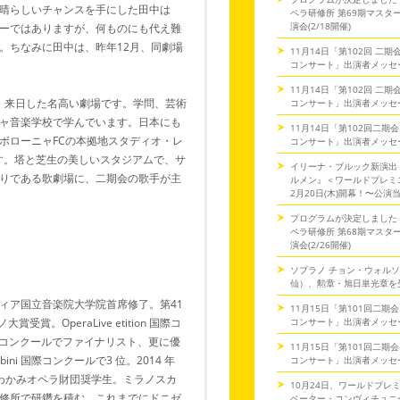
晴らしいチャンスを手にした田中は
ペラ研修所 第69期マスタ
演会(2/18開催)
ーではありますが、何ものにも代え難
。ちなみに田中は、昨年12月、同劇場
11月14日「第102回 二
コンサート」出演者メッセ
11月14日「第102回 二
に、来日した名高い劇場です。学問、芸術
コンサート」出演者メッセ
ャ音楽学校で学んでいます。日本にも
11月14日「第102回二期
ボローニャFCの本拠地スタディオ・レ
コンサート」出演者メッセ
れています。塔と芝生の美しいスタジアムで、サ
イリーナ・ブルック新演出
りである歌劇場に、二期会の歌手が主
ルメン』＜ワールドプレミ
2月20日(木)開幕！〜公演
プログラムが決定しました
ペラ研修所 第68期マスタ
演会(2/26開催)
ソプラノ チョン・ウォル
仙）、勲章・旭日単光章を
ィア国立音楽院大学院首席修了。第41
11月15日「第101回二期
コンサート」出演者メッセ
賞。OperaLive etition 国際コ
e 国際コンクールでファイナリスト、更に優
11月15日「第101回二期
ini 国際コンクールで3 位。2014 年
コンサート」出演者メッセ
さわかみオペラ財団奨学生。ミラノスカ
10月24日、ワールドプレ
修所で研鑽を積む。これまでにドニゼ
ペーター・コンヴィチュニー