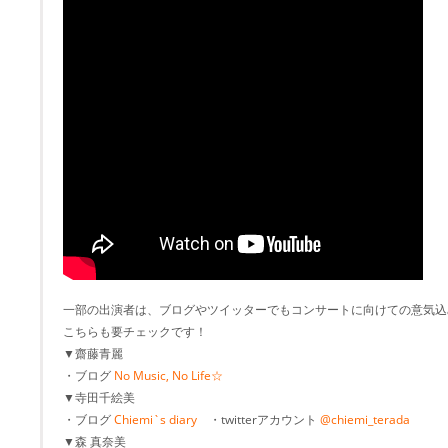
一部の出演者は、ブログやツイッターでもコンサートに向けての意気込
こちらも要チェックです！
▼齋藤青麗
・ブログ
No Music, No Life☆
▼寺田千絵美
・ブログ
Chiemi`s diary
・twitterアカウント
@chiemi_terada
▼森 真奈美