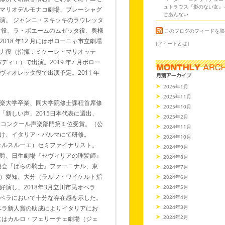
ュトラウス『影のない女』
マリオデルモナコ劇場、ブレーシャグ
ごあんない
演。 ジャンニ・スキッキのラウレッタ
ナ役、ラ・ボエームのムゼッタ役、奥様
このブログのフィードを取
18 年12 月にはボローニャ市立劇場
[フィードとは]
ナ役（指揮：ミケーレ・マリオッテ
ィエ）で出演。2019 年7 月ボロー
ィオレッタ役で出演予定。2011 年
2026年1月
2025年11月
楽大学卒業、同大学院修士課程首席修
2025年10月
「新しい声」2015日本代表に選出、
2025年2月
楽コンクール声楽部門第１位受賞。（公
2024年11月
け、イタリア・パルマにて研修。
2024年10月
カールスルーエ）セミファイナリスト。
2024年9月
爵、日生劇場『セヴィリアの理髪師』
2024年8月
二期会『ばらの騎士』ファーニナル、東
2024年7月
）愛知、大分（ラルフ・ワイケルト指
2024年6月
演し、2018年3月立川市民オペラ
2024年5月
2024年4月
ペラにおいて十分な存在感を示した。
2024年3月
オペラ新人賞の助成によりイタリアにお
2024年2月
月にはカルロ・フェリーチェ劇場（ジェ