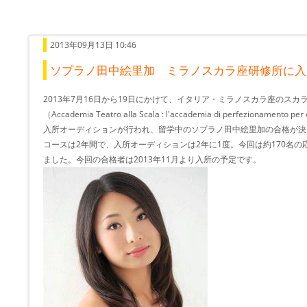
2013年09月13日 10:46
ソプラノ田中絵里加 ミラノスカラ座研修所に入
2013年7月16日から19日にかけて、イタリア・ミラノスカラ座のス
（Accademia Teatro alla Scala : l'accademia di perfezionamento per ca
入所オーディションが行われ、留学中のソプラノ田中絵里加の合格が決
コースは2年間で、入所オーディションは2年に1度。今回は約170名の
ました。今回の合格者は2013年11月より入所の予定です。