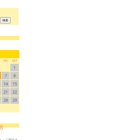
FRI
SAT
1
7
8
14
15
21
22
28
29
！～二期会オ