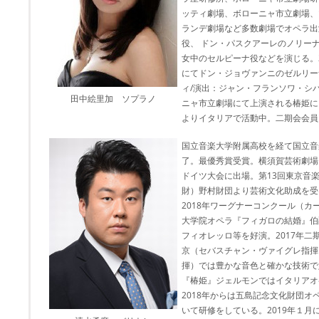
ッティ劇場、ボローニャ市立劇場、
ランデ劇場など多数劇場でオペラ出
役、 ドン・パスクアーレのノリー
女中のセルピーナ役などを演じる。20
にてドン・ジョヴァンニのゼルリー
ィ/演出：ジャン・フランソワ・シバデ
田中絵里加 ソプラノ
ニャ市立劇場にて上演される椿姫にヴ
よりイタリアで活動中。二期会会員
国立音楽大学附属高校を経て国立音
了。最優秀賞受賞。横須賀芸術劇場
ドイツ大会に出場。第13回東京音
財）野村財団より芸術文化助成を受
2018年ワーグナーコンクール（
大学院オペラ『フィガロの結婚』伯
フィオレッロ等を好演。2017年
京（セバスチャン・ヴァイグレ指揮
揮）では豊かな音色と確かな技術で好
『椿姫』ジェルモンではイタリアオ
2018年からは五島記念文化財団
いて研修をしている。2019年１