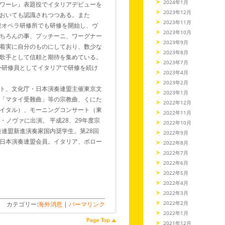
2024年1月
ワーレ』表題役でイタリアデビューを
2023年12月
おいても認識されつつある。また
2023年11月
付設オペラ研修所でも研修を開始し、ヴ
2023年10月
ちろんの事、プッチーニ、ワーグナー
2023年9月
着実に自分のものにしており、数少な
2023年8月
歌手として信頼と期待を集めている。
2023年7月
在外研修員としてイタリアで研修を続け
2023年4月
2023年2月
ト、文化庁・日本演奏連盟主催東京文
2023年1月
「マタイ受難曲」等の宗教曲、くにた
2022年12月
イタル）、モーニングコンサート（東
2022年11月
ル・ノヴァに出演。 平成28、29年度宗
2022年10月
奏連盟新進演奏家国内奨学生。第28回
2022年9月
日本演奏連盟会員。イタリア、ボロー
2022年8月
2022年7月
2022年6月
2022年5月
2022年4月
2022年3月
2022年2月
カテゴリー:
海外消息
|
パーマリンク
2022年1月
2021年12月