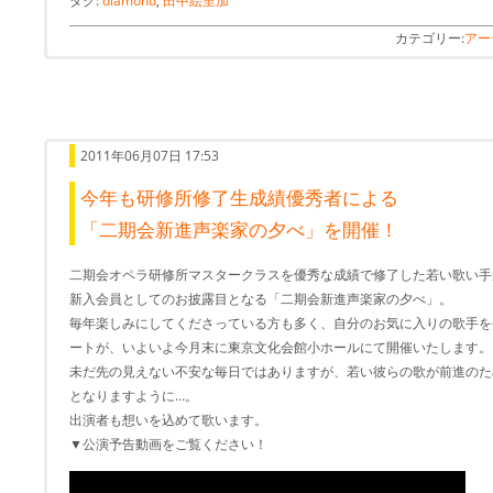
タグ:
diamond
,
田中絵里加
カテゴリー:
アー
2011年06月07日 17:53
今年も研修所修了生成績優秀者による
「二期会新進声楽家の夕べ」を開催！
二期会オペラ研修所マスタークラスを優秀な成績で修了した若い歌い手
新入会員としてのお披露目となる「二期会新進声楽家の夕べ」。
毎年楽しみにしてくださっている方も多く、自分のお気に入りの歌手を
ートが、いよいよ今月末に東京文化会館小ホールにて開催いたします。
未だ先の見えない不安な毎日ではありますが、若い彼らの歌が前進のた
となりますように…。
出演者も想いを込めて歌います。
▼公演予告動画をご覧ください！