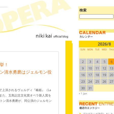
検索
ブ
ロ
グ
を
検
索:
2026/8
SUN
MON
TUE
WED
THU
2
3
4
5
6
挙！
9
10
11
12
13
ン清水勇磨はジェルモン役
16
17
18
19
20
23
24
25
26
27
30
31
で上演されるヴェルディ『椿姫』（La
« 1 Jan
た。また、五島記念文化賞オペラ新人賞を
トン清水勇磨が、同公演のジェルモン
プログラムが決定しました