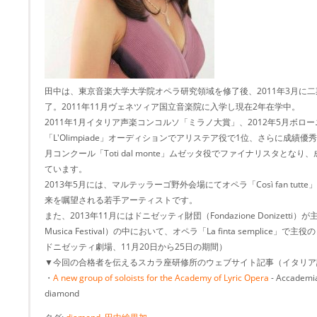
田中は、東京音楽大学大学院オペラ研究領域を修了後、2011年3月に
了。2011年11月ヴェネツィア国立音楽院に入学し現在2年在学中。
2011年1月イタリア声楽コンコルソ「ミラノ大賞」、2012年5月ボ
「L'Olimpiade」オーディションでアリステア役で1位、さらに成績優
月コンクール「Toti dal monte」ムゼッタ役でファイナリスタと
ています。
2013年5月には、マルテッラーゴ野外会場にてオペラ「Così fan tu
来を嘱望される若手アーティストです。
また、2013年11月にはドニゼッティ財団（Fondazione Donizetti
Musica Festival）の中において、オペラ「La finta semplic
ドニゼッティ劇場、11月20日から25日の期間）
▼今回の合格者を伝えるスカラ座研修所のウェブサイト記事（イタリア
・
A new group of soloists for the Academy of Lyric Opera
- Accademia
diamond