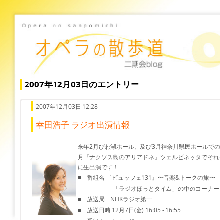
2007年12月03日のエントリー
2007年12月03日 12:28
幸田浩子 ラジオ出演情報
来年2月びわ湖ホール、及び3月神奈川県民ホールで
月『ナクソス島のアリアドネ』ツェルビネッタでそれ
に生出演です！
■ 番組名 『ビュッフェ131』〜音楽&トークの旅〜
「ラジオほっとタイム」の中のコーナー
■ 放送局 NHKラジオ第一
■ 放送日時 12月7日(金) 16:05 - 16:55