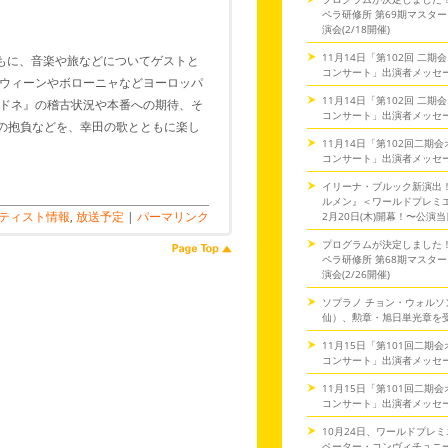
ペラ研修所 第69期マスタ
演会(2/18開催)
11月14日「第102回 二
ともに、音楽や旅などについてゲストと
コンサート」出演者メッセ
ウィーンやボローニャなどヨーロッパ
11月14日「第102回 二
ドネ』の稽古状況や本番への期待、そ
コンサート」出演者メッセ
ての抱負などを、幸田の歌とともに楽し
11月14日「第102回二期
コンサート」出演者メッセ
イリーナ・ブルック新演出
ルメン』＜ワールドプレミ
ティスト情報
,
放送予定
|
パーマリンク
2月20日(木)開幕！〜公演
プログラムが決定しました
ペラ研修所 第68期マスタ
演会(2/26開催)
ソプラノ チョン・ウォルソ
仙）、勲章・旭日単光章を
11月15日「第101回二期
コンサート」出演者メッセ
11月15日「第101回二期
コンサート」出演者メッセ
10月24日、ワールドプレミ
ペーター・コンヴィチュニー