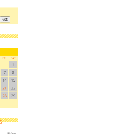
FRI
SAT
1
7
8
14
15
21
22
28
29
！～二期会オ