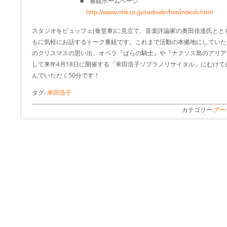
■ 番組ホームページ
http://www.nhk.or.jp/radiodir/hot/indexb.html
スタジオをビュッフェ(食堂車)に見立て、音楽評論家の奥田佳道氏と
もに気軽にお話するトーク番組です。これまで活動の本拠地にしていた
のクリスマスの思い出、オペラ『ばらの騎士』や『ナクソス島のアリア
して来年4月18日に開催する「幸田浩子ソプラノリサイタル」にむけ
んでいただく50分です！
タグ:
幸田浩子
カテゴリー:
アー