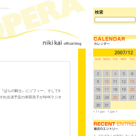
検索
ブ
ロ
グ
を
検
索:
2007/12
SUN
MON
TUE
WED
THU
2
3
4
5
6
9
10
11
12
13
16
17
18
19
20
の『ばらの騎士』にゾフィー、そして6
ぞれ出演予定の幸田浩子がNHKラジオ
23
24
25
26
27
30
31
« 11 Jan
1 Jan »
プログラムが決定しました