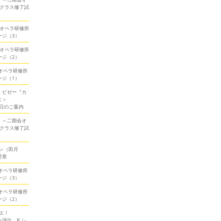
ークラス修了試
期会オペラ研修所
ージ（3）
期会オペラ研修所
ージ（2）
会オペラ研修所
ージ（1）
！ビゼー『カ
エ＞
当日のご案内
！～二期会オ
ークラス修了試
ン（田月
受章
会オペラ研修所
ージ（3）
会オペラ研修所
ージ（2）
エ！
演出、R.シ