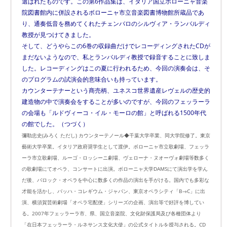
選ばれたものです。この第6作品集は、イタリア国立ボローニャ音楽
院図書館内に併設されるボローニャ市立音楽図書博物館所蔵品であ
り、通奏低音を務めてくれたチェンバロのシルヴィア・ランバルディ
教授が見つけてきました。
そして、どうやらこの6巻の収録曲だけでレコーディングされたCDが
まだないようなので、私とランバルディ教授で録音することに致しま
した。レコーディングはこの夏に行われるため、今回の演奏会は、そ
のプログラムの試演会的意味合いも持っています。
カウンターテナーという商売柄、ユネスコ世界遺産レヴェルの歴史的
建造物の中で演奏会をすることが多いのですが、今回のフェッラーラ
の会場も「ルドヴィーコ・イル・モーロの館」と呼ばれる1500年代
の館でした。（つづく）
彌勒忠史(みろく ただし) カウンターテノール◆千葉大学卒業、同大学院修了。東京
藝術大学卒業。イタリア政府奨学生として渡伊。ボローニャ市立歌劇場、フェッラ
ーラ市立歌劇場、ルーゴ・ロッシーニ劇場、ヴェローナ・ヌオーヴォ劇場等数多く
の歌劇場にてオペラ、コンサートに出演。ボローニャ大学DAMSにて演出学を学ん
だ後、バロック・オペラを中心に数多くの作品の演出を手がける。国内でも多彩な
才能を活かし、バッハ・コレギウム・ジャパン、東京オペラシティ「B→C」に出
演、横須賀芸術劇場「オペラ宅配便」シリーズの企画、演出等で好評を博してい
る。2007年フェッラーラ市、県、国立音楽院、文化財保護局及び各種団体より
「在日本フェッラーラ・ルネサンス文化大使」の公式タイトルを授与される。CD