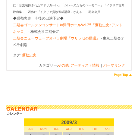
に「音楽装飾されたマドリガーレ」「シレーヌたちのハーモニー」「イタリア古典
歌曲集」、著作に『イタリア貴族養成講座』がある。二期会会員
◆彌勒忠史 今後の出演予定◆
二期会ゴールデンコンサートin津田ホールVol.25「彌勒忠史×アント
ネッロ」
- 株式会社二期会21
二期会ニューウェーブオペラ劇場『ウリッセの帰還』
- 東京二期会オ
ペラ劇場
タグ:
彌勒忠史
カテゴリー:
その他
,
アーティスト情報
|
パーマリンク
2009/3
SUN
MON
TUE
WED
THU
FRI
SAT