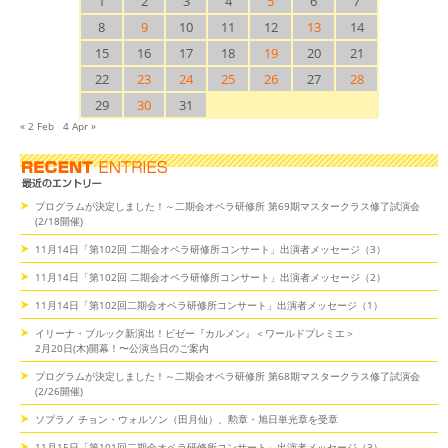
1
2
3
4
5
6
7
8
9
10
11
12
13
14
15
16
17
18
19
20
21
22
23
24
25
26
27
28
29
30
31
« 2 Feb
4 Apr »
プログラムが決定しました！～二期会オペラ研修所 第69期マスタークラス修了試演会
(2/18開催)
11月14日「第102回 二期会オペラ研修所コンサート」出演者メッセージ（3）
11月14日「第102回 二期会オペラ研修所コンサート」出演者メッセージ（2）
11月14日「第102回二期会オペラ研修所コンサート」出演者メッセージ（1）
イリーナ・ブルック新演出！ビゼー『カルメン』＜ワールドプレミエ＞
2月20日(木)開幕！〜公演当日のご案内
プログラムが決定しました！～二期会オペラ研修所 第68期マスタークラス修了試演会
(2/26開催)
ソプラノ チョン・ウォルソン（田月仙）、勲章・旭日単光章を受章
11月15日「第101回二期会オペラ研修所コンサート」出演者メッセージ（3）