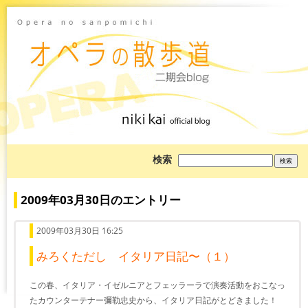
ブ
検索
ロ
グ
を
検
2009年03月30日のエントリー
索:
2009年03月30日 16:25
みろくただし イタリア日記〜（１）
この春、イタリア・イゼルニアとフェッラーラで演奏活動をおこなっ
たカウンターテナー彌勒忠史から、イタリア日記がとどきました！