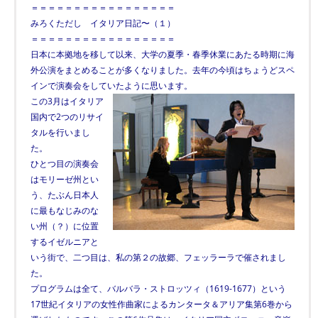
＝＝＝＝＝＝＝＝＝＝＝＝＝＝＝＝＝
みろくただし イタリア日記〜（１）
＝＝＝＝＝＝＝＝＝＝＝＝＝＝＝＝＝
日本に本拠地を移して以来、大学の夏季・春季休業にあたる時期に海
外公演をまとめることが多くなりました。去年の今頃はちょうどスペ
インで演奏会をしていたように思います。
この3月はイタリア
国内で2つのリサイ
タルを行いまし
た。
ひとつ目の演奏会
はモリーゼ州とい
う、たぶん日本人
に最もなじみのな
い州（？）に位置
するイゼルニアと
いう街で、二つ目は、私の第２の故郷、フェッラーラで催されまし
た。
プログラムは全て、バルバラ・ストロッツィ（1619-1677）という
17世紀イタリアの女性作曲家によるカンタータ＆アリア集第6巻から