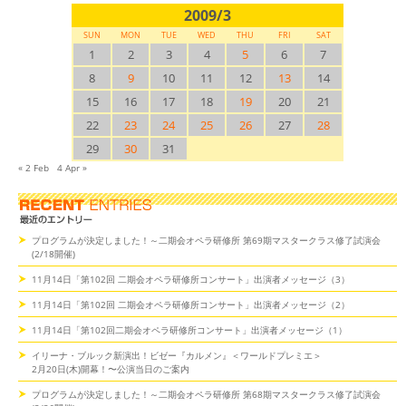
2009/3
SUN
MON
TUE
WED
THU
FRI
SAT
1
2
3
4
5
6
7
8
9
10
11
12
13
14
15
16
17
18
19
20
21
22
23
24
25
26
27
28
29
30
31
« 2 Feb
4 Apr »
プログラムが決定しました！～二期会オペラ研修所 第69期マスタークラス修了試演会
(2/18開催)
11月14日「第102回 二期会オペラ研修所コンサート」出演者メッセージ（3）
11月14日「第102回 二期会オペラ研修所コンサート」出演者メッセージ（2）
11月14日「第102回二期会オペラ研修所コンサート」出演者メッセージ（1）
イリーナ・ブルック新演出！ビゼー『カルメン』＜ワールドプレミエ＞
2月20日(木)開幕！〜公演当日のご案内
プログラムが決定しました！～二期会オペラ研修所 第68期マスタークラス修了試演会