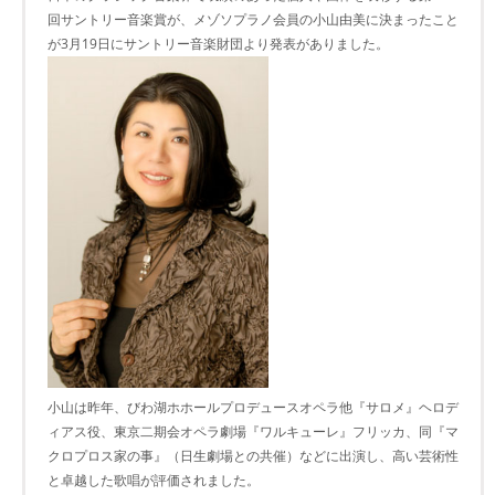
回サントリー音楽賞が、メゾソプラノ会員の小山由美に決まったこと
が3月19日にサントリー音楽財団より発表がありました。
小山は昨年、びわ湖ホホールプロデュースオペラ他『サロメ』ヘロデ
ィアス役、東京二期会オペラ劇場『ワルキューレ』フリッカ、同『マ
クロプロス家の事』（日生劇場との共催）などに出演し、高い芸術性
と卓越した歌唱が評価されました。