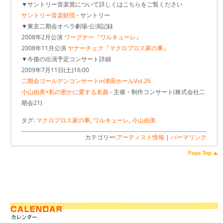
▼サントリー音楽賞について詳しくはこちらをご覧ください
サントリー音楽財団
- サントリー
▼東京二期会オペラ劇場-公演記録
2008年2月公演
ワーグナー『ワルキューレ』
2008年11月公演
ヤナーチェク『マクロプロス家の事』
▼今後の出演予定コンサート詳細
2009年7月11日(土)16:00
二期会ゴールデンコンサートin津田ホールVol.26
小山由美×私の密かに愛する名曲
- 主催・制作コンサート(株式会社二
期会21)
タグ:
マクロプロス家の事
,
ワルキューレ
,
小山由美
カテゴリー:
アーティスト情報
|
パーマリンク