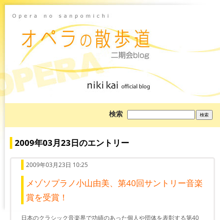
ブ
検索
ロ
グ
を
検
2009年03月23日のエントリー
索:
2009年03月23日 10:25
メゾソプラノ小山由美、第40回サントリー音楽
賞を受賞！
日本のクラシック音楽界で功績のあった個人や団体を表彰する第40