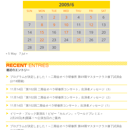
2009/6
SUN
MON
TUE
WED
THU
FRI
SAT
1
2
3
4
5
6
7
8
9
10
11
12
13
14
15
16
17
18
19
20
21
22
23
24
25
26
27
28
29
30
« 5 May
7 Jul »
プログラムが決定しました！～二期会オペラ研修所 第69期マスタークラス修了試演会
(2/18開催)
11月14日「第102回 二期会オペラ研修所コンサート」出演者メッセージ（3）
11月14日「第102回 二期会オペラ研修所コンサート」出演者メッセージ（2）
11月14日「第102回二期会オペラ研修所コンサート」出演者メッセージ（1）
イリーナ・ブルック新演出！ビゼー『カルメン』＜ワールドプレミエ＞
2月20日(木)開幕！〜公演当日のご案内
プログラムが決定しました！～二期会オペラ研修所 第68期マスタークラス修了試演会