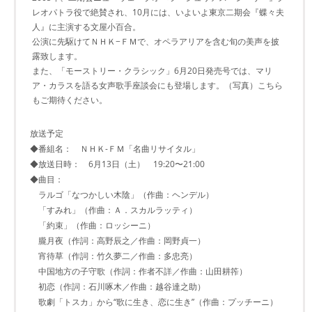
レオパトラ役で絶賛され、10月には、いよいよ東京二期会『蝶々夫
人』に主演する文屋小百合。
公演に先駆けてＮＨＫ−ＦＭで、オペラアリアを含む旬の美声を披
露致します。
また、「モーストリー・クラシック」6月20日発売号では、マリ
ア・カラスを語る女声歌手座談会にも登場します。（写真）こちら
もご期待ください。
放送予定
◆番組名： ＮＨＫ-ＦＭ「名曲リサイタル」
◆放送日時： 6月13日（土） 19:20〜21:00
◆曲目：
ラルゴ「なつかしい木陰」（作曲：ヘンデル）
「すみれ」（作曲：Ａ．スカルラッティ）
「約束」（作曲：ロッシーニ）
朧月夜（作詞：高野辰之／作曲：岡野貞一）
宵待草（作詞：竹久夢二／作曲：多忠亮）
中国地方の子守歌（作詞：作者不詳／作曲：山田耕筰）
初恋（作詞：石川啄木／作曲：越谷達之助）
歌劇「トスカ」から“歌に生き、恋に生き”（作曲：プッチーニ）