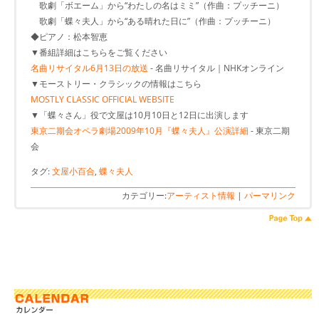
歌劇「ボエーム」から“わたしの名はミミ”（作曲：プッチーニ）
歌劇「蝶々夫人」から“ある晴れた日に”（作曲：プッチーニ）
◆ピアノ：松本智恵
▼番組詳細はこちらをご覧ください
名曲リサイタル6月13日の放送
- 名曲リサイタル｜NHKオンライン
▼モーストリー・クラシックの情報はこちら
MOSTLY CLASSIC OFFICIAL WEBSITE
▼「蝶々さん」役で文屋は10月10日と12日に出演します
東京二期会オペラ劇場2009年10月『蝶々夫人』公演詳細
- 東京二期
会
タグ:
文屋小百合
,
蝶々夫人
カテゴリー:
アーティスト情報
|
パーマリンク