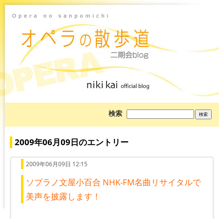
ブ
検索
ロ
グ
を
検
2009年06月09日のエントリー
索:
2009年06月09日 12:15
ソプラノ文屋小百合 NHK-FM名曲リサイタルで
美声を披露します！