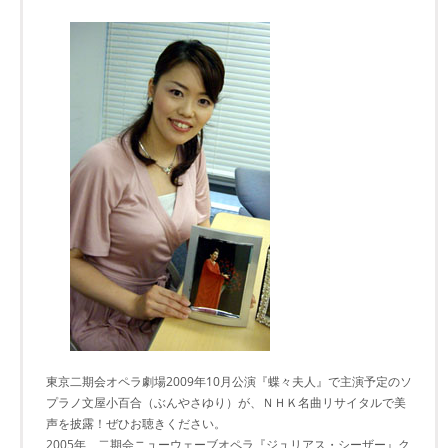
東京二期会オペラ劇場2009年10月公演『蝶々夫人』で主演予定のソ
プラノ文屋小百合（ぶんやさゆり）が、ＮＨＫ名曲リサイタルで美
声を披露！ぜひお聴きください。
2005年、二期会ニューウェーブオペラ『ジュリアス・シーザー』ク