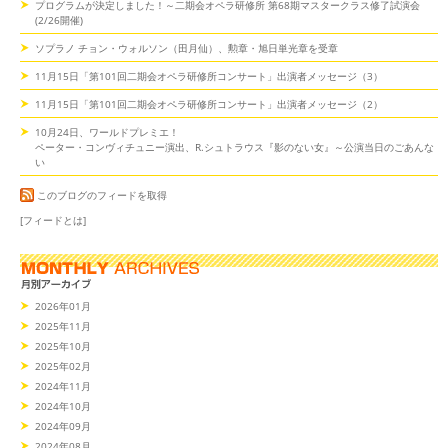
プログラムが決定しました！～二期会オペラ研修所 第68期マスタークラス修了試演会
(2/26開催)
ソプラノ チョン・ウォルソン（田月仙）、勲章・旭日単光章を受章
11月15日「第101回二期会オペラ研修所コンサート」出演者メッセージ（3）
11月15日「第101回二期会オペラ研修所コンサート」出演者メッセージ（2）
10月24日、ワールドプレミエ！
ペーター・コンヴィチュニー演出、R.シュトラウス『影のない女』～公演当日のごあんな
い
このブログのフィードを取得
[フィードとは]
2026年01月
2025年11月
2025年10月
2025年02月
2024年11月
2024年10月
2024年09月
2024年08月