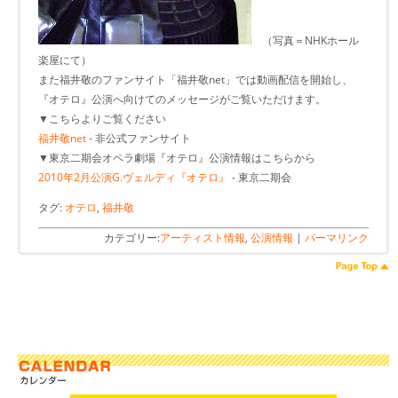
（写真＝NHKホール
楽屋にて）
また福井敬のファンサイト「福井敬net」では動画配信を開始し、
『オテロ』公演へ向けてのメッセージがご覧いただけます。
▼こちらよりご覧ください
福井敬net
- 非公式ファンサイト
▼東京二期会オペラ劇場『オテロ』公演情報はこちらから
2010年2月公演G.ヴェルディ『オテロ』
- 東京二期会
タグ:
オテロ
,
福井敬
カテゴリー:
アーティスト情報
,
公演情報
|
パーマリンク