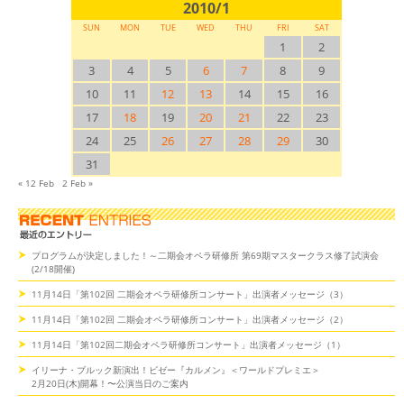
2010/1
SUN
MON
TUE
WED
THU
FRI
SAT
1
2
3
4
5
6
7
8
9
10
11
12
13
14
15
16
17
18
19
20
21
22
23
24
25
26
27
28
29
30
31
« 12 Feb
2 Feb »
プログラムが決定しました！～二期会オペラ研修所 第69期マスタークラス修了試演会
(2/18開催)
11月14日「第102回 二期会オペラ研修所コンサート」出演者メッセージ（3）
11月14日「第102回 二期会オペラ研修所コンサート」出演者メッセージ（2）
11月14日「第102回二期会オペラ研修所コンサート」出演者メッセージ（1）
イリーナ・ブルック新演出！ビゼー『カルメン』＜ワールドプレミエ＞
2月20日(木)開幕！〜公演当日のご案内