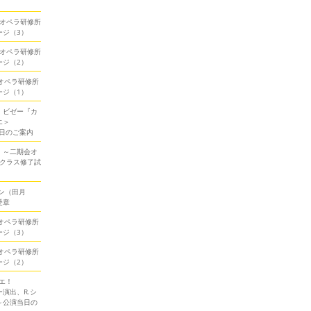
期会オペラ研修所
ージ（3）
期会オペラ研修所
ージ（2）
会オペラ研修所
ージ（1）
！ビゼー『カ
エ＞
当日のご案内
！～二期会オ
ークラス修了試
ン（田月
受章
会オペラ研修所
ージ（3）
会オペラ研修所
ージ（2）
エ！
演出、R.シ
～公演当日の