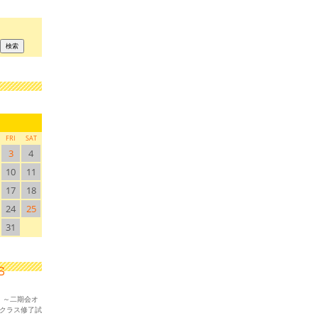
FRI
SAT
3
4
10
11
17
18
24
25
31
！～二期会オ
ークラス修了試