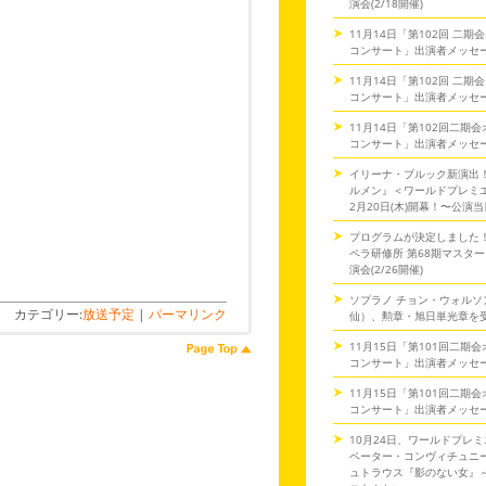
演会(2/18開催)
11月14日「第102回 二
コンサート」出演者メッセ
11月14日「第102回 二
コンサート」出演者メッセ
11月14日「第102回二期
コンサート」出演者メッセ
イリーナ・ブルック新演出
ルメン』＜ワールドプレミ
2月20日(木)開幕！〜公演
プログラムが決定しました
ペラ研修所 第68期マスタ
演会(2/26開催)
ソプラノ チョン・ウォルソ
カテゴリー:
放送予定
|
パーマリンク
仙）、勲章・旭日単光章を
11月15日「第101回二期
コンサート」出演者メッセ
11月15日「第101回二期
コンサート」出演者メッセ
10月24日、ワールドプレミ
ペーター・コンヴィチュニー
ュトラウス『影のない女』