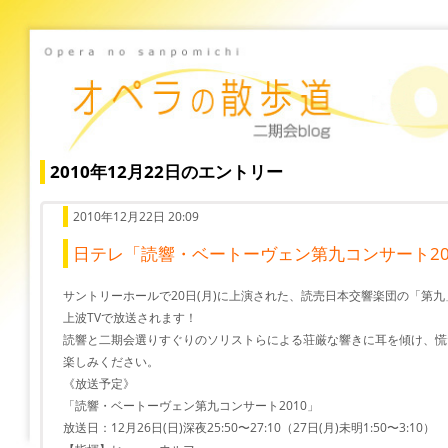
2010年12月22日のエントリー
2010年12月22日 20:09
日テレ「読響・ベートーヴェン第九コンサート20
サントリーホールで20日(月)に上演された、読売日本交響楽団の「第
上波TVで放送されます！
読響と二期会選りすぐりのソリストらによる荘厳な響きに耳を傾け、慌
楽しみください。
《放送予定》
「読響・ベートーヴェン第九コンサート2010」
放送日：12月26日(日)深夜25:50〜27:10（27日(月)未明1:50〜3:10）