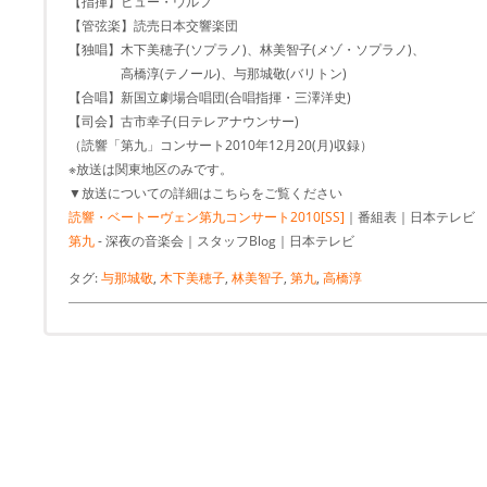
【指揮】ヒュー・ウルフ
【管弦楽】読売日本交響楽団
【独唱】木下美穂子(ソプラノ)、林美智子(メゾ・ソプラノ)、
高橋淳(テノール)、与那城敬(バリトン)
【合唱】新国立劇場合唱団(合唱指揮・三澤洋史)
【司会】古市幸子(日テレアナウンサー)
（読響「第九」コンサート2010年12月20(月)収録）
※放送は関東地区のみです。
▼放送についての詳細はこちらをご覧ください
読響・ベートーヴェン第九コンサート2010[SS]
｜番組表｜日本テレビ
第九
- 深夜の音楽会｜スタッフBlog｜日本テレビ
タグ:
与那城敬
,
木下美穂子
,
林美智子
,
第九
,
高橋淳