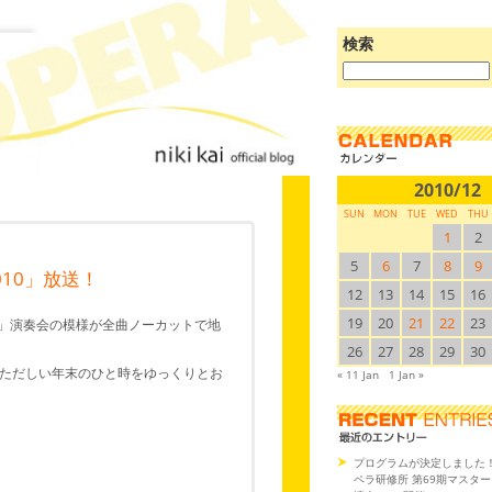
検索
ブ
ロ
グ
を
検
索:
2010/12
SUN
MON
TUE
WED
THU
1
2
5
6
7
8
9
10」放送！
12
13
14
15
16
19
20
21
22
23
九」演奏会の模様が全曲ノーカットで地
26
27
28
29
30
ただしい年末のひと時をゆっくりとお
« 11 Jan
1 Jan »
プログラムが決定しました
ペラ研修所 第69期マスタ