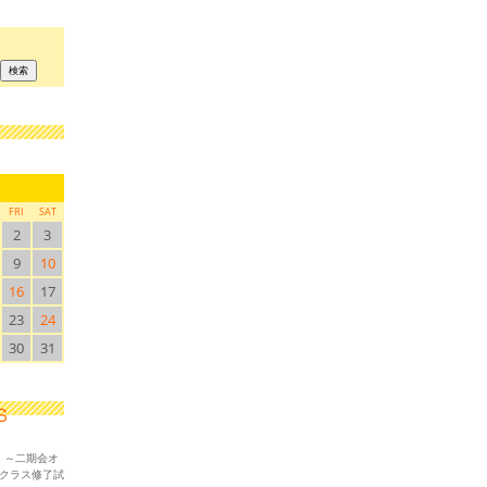
FRI
SAT
2
3
9
10
16
17
23
24
30
31
！～二期会オ
ークラス修了試