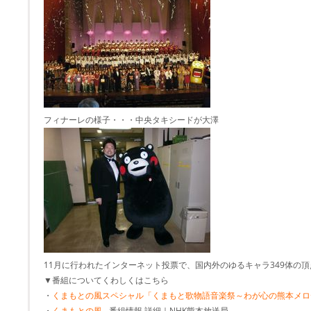
フィナーレの様子・・・中央タキシードが大澤
11月に行われたインターネット投票で、国内外のゆるキャラ349体の
▼番組についてくわしくはこちら
・
くまもとの風スペシャル「くまもと歌物語音楽祭～わが心の熊本メロ
・
くまもとの風
- 番組情報 詳細｜NHK熊本放送局