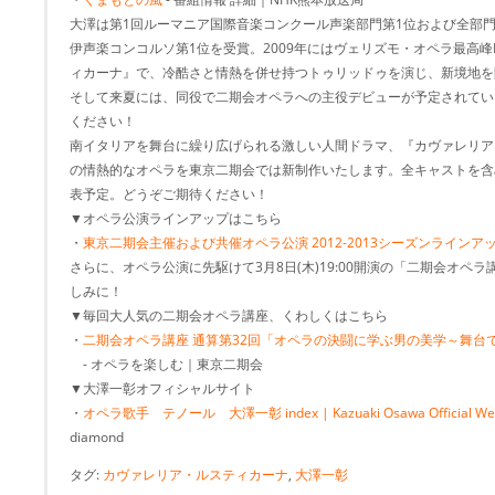
大澤は第1回ルーマニア国際音楽コンクール声楽部門第1位および全部門総
伊声楽コンコルソ第1位を受賞。2009年にはヴェリズモ・オペラ最高峰
ィカーナ』で、冷酷さと情熱を併せ持つトゥリッドゥを演じ、新境地を
そして来夏には、同役で二期会オペラへの主役デビューが予定されてい
ください！
南イタリアを舞台に繰り広げられる激しい人間ドラマ、『カヴァレリア
の情熱的なオペラを東京二期会では新制作いたします。全キャストを含
表予定。どうぞご期待ください！
▼オペラ公演ラインアップはこちら
・
東京二期会主催および共催オペラ公演 2012-2013シーズンラインア
さらに、オペラ公演に先駆けて3月8日(木)19:00開演の「二期会オペ
しみに！
▼毎回大人気の二期会オペラ講座、くわしくはこちら
・
二期会オペラ講座 通算第32回「オペラの決闘に学ぶ男の美学～舞台
- オペラを楽しむ｜東京二期会
▼大澤一彰オフィシャルサイト
・
オペラ歌手 テノール 大澤一彰 index | Kazuaki Osawa Official Web
diamond
タグ:
カヴァレリア・ルスティカーナ
,
大澤一彰