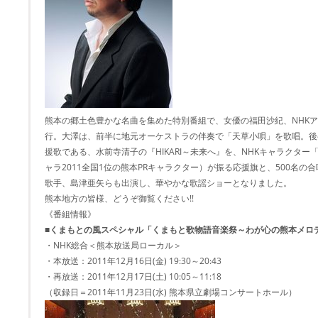
熊本の郷土色豊かな名曲を集めた特別番組で、女優の福田沙紀、NHK
行。大澤は、前半に地元オーケストラの伴奏で「天草小唄」を歌唱。後
援歌である、水前寺清子の『HIKARI～未来へ』を、NHKキャラクタ
ャラ2011全国1位の熊本PRキャラクター）が振る応援旗と、500名
歌手、島津亜矢らも出演し、華やかな歌謡ショーとなりました。
熊本地方の皆様、どうぞ御覧ください!!
《番組情報》
■くまもとの風スペシャル「くまもと歌物語音楽祭～わが心の熊本メロ
・NHK総合＜熊本放送局ローカル＞
・本放送：2011年12月16日(金) 19:30～20:43
・再放送：2011年12月17日(土) 10:05～11:18
（収録日＝2011年11月23日(水) 熊本県立劇場コンサートホール）