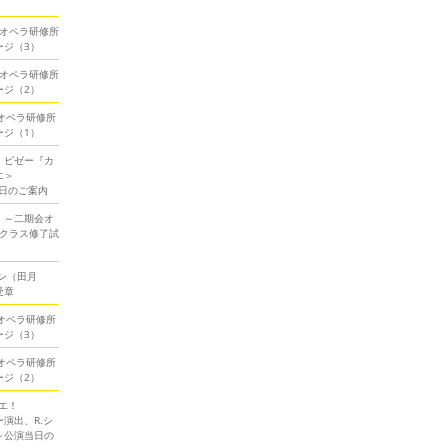
期会オペラ研修所
ージ（3）
期会オペラ研修所
ージ（2）
会オペラ研修所
ージ（1）
！ビゼー『カ
エ＞
当日のご案内
！～二期会オ
ークラス修了試
ン（田月
受章
会オペラ研修所
ージ（3）
会オペラ研修所
ージ（2）
エ！
演出、R.シ
～公演当日の