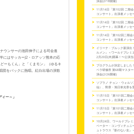
演会(2/18開催)
11月14日「第102回 二
コンサート」出演者メッセ
11月14日「第102回 二
コンサート」出演者メッセ
11月14日「第102回二期
コンサート」出演者メッセ
イリーナ・ブルック新演出
アナウンサーの池田伸子による司会進
ルメン』＜ワールドプレミ
半にはサッカーJ2・ロアッソ熊本の応
2月20日(木)開幕！〜公演
ー「どーもくん」と「くまモン」（ゆるキ
プログラムが決定しました
ペラ研修所 第68期マスタ
の合唱団をバックに熱唱。紅白出場の演歌
演会(2/26開催)
ソプラノ チョン・ウォルソ
仙）、勲章・旭日単光章を
11月15日「第101回二期
ディー～」
コンサート」出演者メッセ
11月15日「第101回二期
コンサート」出演者メッセ
10月24日、ワールドプレミ
ペーター・コンヴィチュニー
ュトラウス『影のない女』