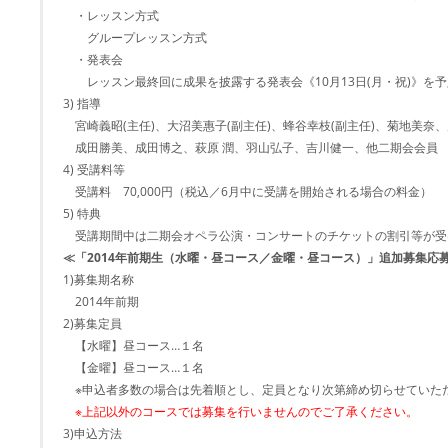
・レッスン方式
グループレッスン方式
・発表会
レッスン最終回に成果を披露する発表会《10月13日(月・祝)》を予
3) 指導
宮崎義昭(主任)、大沼美惠子(副主任)、蜂谷幸枝(副主任)、菊地美奈、
成田勝美、成田博之、萩原 潤、羽山弘子、吉川健一、他二期会会員
4) 受講料等
受講料 70,000円（税込／6月中に受講を開始される場合の料金）
5) 特典
受講期間中は二期会オペラ公演・コンサートのチケットの割引等が受
≪「2014年前期生（水曜・昼コース／金曜・昼コース）」追加募集応
1)募集期名称
2014年前期
2)募集定員
【水曜】昼コース…１名
【金曜】昼コース…１名
※申込者多数の場合は先着順とし、定員となり次第締め切らせていた
※上記以外のコースでは募集を行いませんのでご了承ください。
3)申込方法