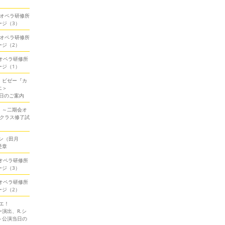
期会オペラ研修所
ージ（3）
期会オペラ研修所
ージ（2）
会オペラ研修所
ージ（1）
！ビゼー『カ
エ＞
当日のご案内
！～二期会オ
ークラス修了試
ン（田月
受章
会オペラ研修所
ージ（3）
会オペラ研修所
ージ（2）
エ！
演出、R.シ
～公演当日の