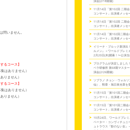
演会(2/18開催)
11月14日「第102回 二
コンサート」出演者メッセ
11月14日「第102回 二
コンサート」出演者メッセ
は問いません。
11月14日「第102回二期
コンサート」出演者メッセ
イリーナ・ブルック新演出
ルメン』＜ワールドプレミ
2月20日(木)開幕！〜公演
プログラムが決定しました
をするコース】
ペラ研修所 第68期マスタ
募集はありません）
演会(2/26開催)
はありません）
ソプラノ チョン・ウォルソ
をするコース】
仙）、勲章・旭日単光章を
募集はありません）
11月15日「第101回二期
はありません）
コンサート」出演者メッセ
11月15日「第101回二期
コンサート」出演者メッセ
10月24日、ワールドプレミ
ペーター・コンヴィチュニー
ュトラウス『影のない女』