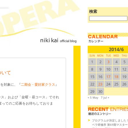
検索
ブ
ロ
グ
を
検
索:
2014/6
SUN
MON
TUE
WED
THU
1
2
3
4
5
8
9
10
11
12
ついて
15
16
17
18
19
22
23
24
25
26
方を対象に、『
二期会・愛好家クラス
』
29
30
ース」および「金曜・昼コース」でそれ
« 5 May
7 Jul »
奮ってのご応募をお待ちしておりま
プログラムが決定しました
ペラ研修所 第69期マスタ