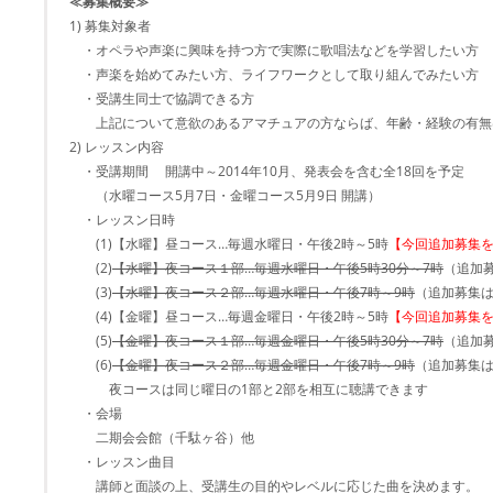
≪募集概要≫
1) 募集対象者
・オペラや声楽に興味を持つ方で実際に歌唱法などを学習したい方
・声楽を始めてみたい方、ライフワークとして取り組んでみたい方
・受講生同士で協調できる方
上記について意欲のあるアマチュアの方ならば、年齢・経験の有無
2) レッスン内容
・受講期間 開講中～2014年10月、発表会を含む全18回を予定
（水曜コース5月7日・金曜コース5月9日 開講）
・レッスン日時
(1)【水曜】昼コース…毎週水曜日・午後2時～5時
【今回追加募集
(2)
【水曜】夜コース１部…毎週水曜日・午後5時30分～7時
（追加
(3)
【水曜】夜コース２部…毎週水曜日・午後7時～9時
（追加募集
(4)【金曜】昼コース…毎週金曜日・午後2時～5時
【今回追加募集
(5)
【金曜】夜コース１部…毎週金曜日・午後5時30分～7時
（追加
(6)
【金曜】夜コース２部…毎週金曜日・午後7時～9時
（追加募集
夜コースは同じ曜日の1部と2部を相互に聴講できます
・会場
二期会会館（千駄ヶ谷）他
・レッスン曲目
講師と面談の上、受講生の目的やレベルに応じた曲を決めます。