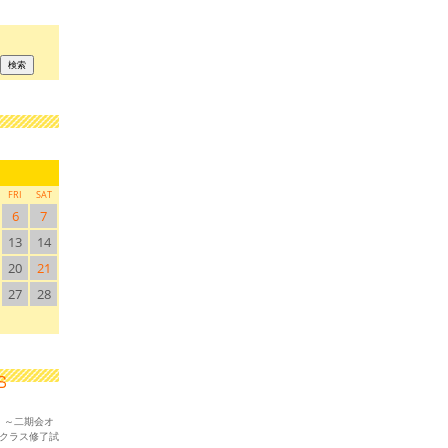
FRI
SAT
6
7
13
14
20
21
27
28
！～二期会オ
ークラス修了試