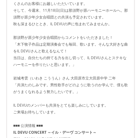
くさんのお客様にお越しいただいています。
そして、今週末、11月18日(日)は那須野が原ハーモニーホールへ。那
須野が原少年少女合唱団との共演も予定されています。
秋も深まるひととき、IL DEVUの声に包まれてみませんか。
那須野が原少年少女合唱団からコメントをいただきました！
「木下牧子作品は定期演奏会でも毎回、歌います。そんな大好きな曲
をIL DEVUさんと歌えるなんて！
当日は、自分たちの持てる力を出し切って、IL DEVUさんとステキな
ハーモニーを作りたいと思います。」
岩城考雲（いわき こううん）さん 大田原市立大田原中学 二年
「共演たのしみです。男性歌手がどのように歌うのか学んで、僕も歌
がうまくなれるよう努力したいです。」
IL DEVUのメンバーも共演をとても楽しみにしています。
ご来場お待ちしています。
■■■ 公演情報 ■■■
IL DEVU CONCERT ～イル・デーヴ コンサート～