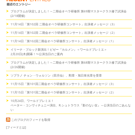
プログラムが決定しました！～二期会オペラ研修所 第69期マスタークラス修了試演会
(2/18開催)
11月14日「第102回 二期会オペラ研修所コンサート」出演者メッセージ（3）
11月14日「第102回 二期会オペラ研修所コンサート」出演者メッセージ（2）
11月14日「第102回二期会オペラ研修所コンサート」出演者メッセージ（1）
イリーナ・ブルック新演出！ビゼー『カルメン』＜ワールドプレミエ＞
2月20日(木)開幕！〜公演当日のご案内
プログラムが決定しました！～二期会オペラ研修所 第68期マスタークラス修了試演会
(2/26開催)
ソプラノ チョン・ウォルソン（田月仙）、勲章・旭日単光章を受章
11月15日「第101回二期会オペラ研修所コンサート」出演者メッセージ（3）
11月15日「第101回二期会オペラ研修所コンサート」出演者メッセージ（2）
10月24日、ワールドプレミエ！
ペーター・コンヴィチュニー演出、R.シュトラウス『影のない女』～公演当日のごあんな
い
このブログのフィードを取得
[フィードとは]