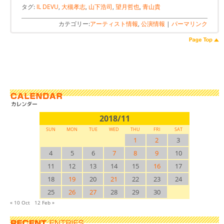
タグ:
IL DEVU
,
大槻孝志
,
山下浩司
,
望月哲也
,
青山貴
カテゴリー:
アーティスト情報
,
公演情報
|
パーマリンク
2018/11
SUN
MON
TUE
WED
THU
FRI
SAT
1
2
3
4
5
6
7
8
9
10
11
12
13
14
15
16
17
18
19
20
21
22
23
24
25
26
27
28
29
30
« 10 Oct
12 Feb »