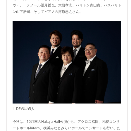
ヴ）。 テノール望月哲也、大槻孝志、バリトン青山貴、バスバリト
ン山下浩司、そしてピアノの河原忠之さん。
IL DEVUの5人
今秋は、10月末のHakuju Hall公演から、アクロス福岡、札幌コンサ
ートホールKitara、横浜みなとみらいホールでコンサートを行い、た