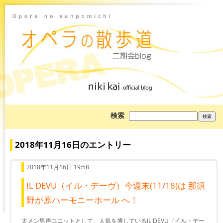
ブ
検索
ロ
グ
を
検
2018年11月16日のエントリー
索:
2018年11月16日 19:58
IL DEVU（イル・デーヴ）今週末(11/18)は 那須
野が原ハーモニーホール へ！
太メン男声ユニットとして、人気を博しているIL DEVU（イル・デー