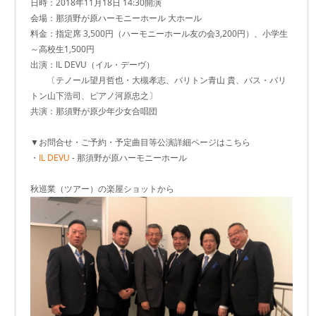
日時：2018年11月18日 14:30開演
会場：那須野が原ハーモニーホール 大ホール
料金：指定席 3,500円（ハーモニーホール友の会3,200円）、小学生
～高校生1,500円
出演：IL DEVU（イル・デーヴ）
〔テノール望月哲也・大槻孝志、バリトン青山 貴、バス・バリ
トン山下浩司、ピアノ河原忠之〕
共演：那須野が原少年少女合唱団
▼お問合せ・ご予約・予定曲目等公演詳細ページはこちら
・
IL DEVU
- 那須野が原ハーモニーホール
秋巡業（ツアー）の楽屋ショットから