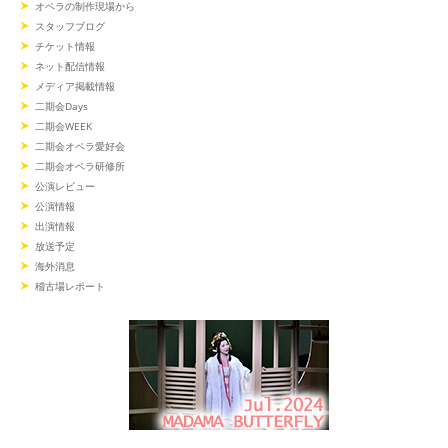
オペラの制作現場から
スタッフブログ
チケット情報
ネット配信情報
メディア掲載情報
二期会Days
二期会WEEK
二期会オペラ愛好会
二期会オペラ研修所
公演レビュー
公演情報
出演情報
放送予定
海外消息
稽古場レポート