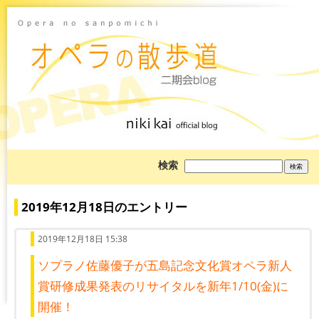
ブ
検索
ロ
グ
を
検
2019年12月18日のエントリー
索:
2019年12月18日 15:38
ソプラノ佐藤優子が五島記念文化賞オペラ新人
賞研修成果発表のリサイタルを新年1/10(金)に
開催！