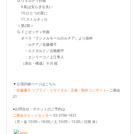
G.ヴェルディ作曲
9.私は安らぎを失い
10.ひとつの星に
11.ストルネッロ
＜第2部＞
G.ドニゼッティ作曲
オペラ『ランメルモールのルチア』より抜粋
・ルチア／佐藤優子
・エドガルド／古橋郷平
・エンリーコ／上江隼人
（演出・構成）十川 稔
▼公演詳細ページはこちら
・
佐藤優子 ソプラノ・リサイタル - 主催・制作コンサート
- 二期会
21
●お問合せ・チケットのご予約は
二期会チケットセンター
03-3796-1831
（月～金 10:00～18:00／土 10:00～15:00／日祝 休）