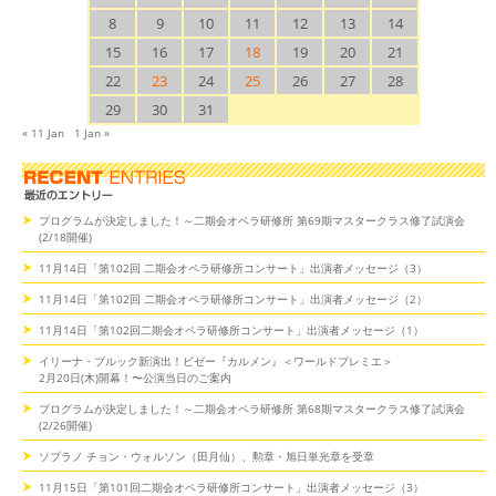
8
9
10
11
12
13
14
15
16
17
18
19
20
21
22
23
24
25
26
27
28
29
30
31
« 11 Jan
1 Jan »
プログラムが決定しました！～二期会オペラ研修所 第69期マスタークラス修了試演会
(2/18開催)
11月14日「第102回 二期会オペラ研修所コンサート」出演者メッセージ（3）
11月14日「第102回 二期会オペラ研修所コンサート」出演者メッセージ（2）
11月14日「第102回二期会オペラ研修所コンサート」出演者メッセージ（1）
イリーナ・ブルック新演出！ビゼー『カルメン』＜ワールドプレミエ＞
2月20日(木)開幕！〜公演当日のご案内
プログラムが決定しました！～二期会オペラ研修所 第68期マスタークラス修了試演会
(2/26開催)
ソプラノ チョン・ウォルソン（田月仙）、勲章・旭日単光章を受章
11月15日「第101回二期会オペラ研修所コンサート」出演者メッセージ（3）