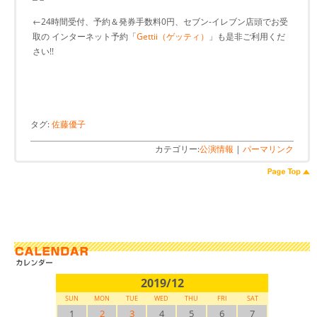
←24時間受付、予約＆発券手数料0円、セブン-イレブン店頭でお受
取の インターネット予約「
Gettii（ゲッティ）
」も是非ご利用くだ
さい!!
タグ:
佐藤優子
カテゴリー:
公演情報
|
パーマリンク
2019/12
SUN
MON
TUE
WED
THU
FRI
SAT
1
2
3
4
5
6
7