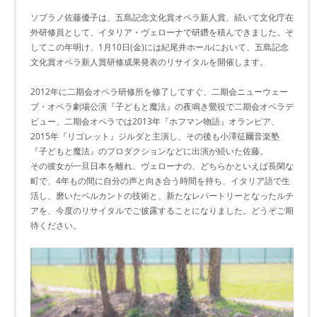
ソプラノ佐藤優子は、五島記念文化賞オペラ新人賞、続いて文化庁在
外研修員として、イタリア・ヴェローナで研鑽を積んできました。そ
してこの年明け、1月10日(金)には紀尾井ホールにおいて、五島記念
文化賞オペラ新人賞研修成果発表のリサイタルを開催します。
2012年に二期会オペラ研修所を修了してすぐ、二期会ニューウェー
ブ・オペラ劇場公演『子どもと魔法』の夜鳴き鶯役で二期会オペラデ
ビュー、二期会オペラでは2013年『ホフマン物語』オランピア、
2015年『リゴレット』ジルダと主演し、その後も小澤征爾音楽塾
『子どもと魔法』のプロダクションなどに出演が続いた佐藤。
その彼女が一旦日本を離れ、ヴェローナの、どちらかといえば長閑な
町で、4年もの間に自分の声と向き合う時間を持ち、イタリア語で生
活し、磨いたベルカントの技術と、新たなレパートリーとなったルチ
アを、今度のリサイタルでご披露することになりました。どうぞご期
待ください。