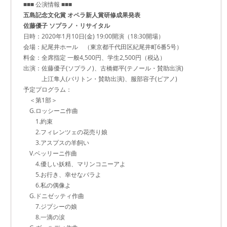
■■■ 公演情報 ■■■
五島記念文化賞 オペラ新人賞研修成果発表
佐藤優子 ソプラノ・リサイタル
日時：2020年1月10日(金) 19:00開演（18:30開場）
会場：紀尾井ホール （東京都千代田区紀尾井町6番5号）
料金：全席指定 一般4,500円、学生2,500円（税込）
出演：佐藤優子(ソプラノ)、古橋郷平(テノール・賛助出演)
上江隼人(バリトン・賛助出演)、服部容子(ピアノ)
予定プログラム：
＜第1部＞
G.ロッシーニ作曲
1.約束
2.フィレンツェの花売り娘
3.アスプスの羊飼い
V.ベッリーニ作曲
4.優しい妖精、マリンコニーアよ
5.お行き、幸せなバラよ
6.私の偶像よ
G.ドニゼッティ作曲
7.ジプシーの娘
8.一滴の涙