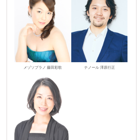
メゾソプラノ 藤田彩歌
テノール 澤原行正