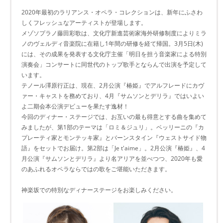
2020年最初のラリアンス・オペラ・コレクションは、新年にふさわ
しくフレッシュなアーティストが登場します。
メゾソプラノ藤田彩歌は、文化庁新進芸術家海外研修制度によりミラ
ノのヴェルディ音楽院に在籍し1年間の研修を経て帰国。3月5日(木)
には、その成果を発表する文化庁主催「明日を担う音楽家による特別
演奏会」コンサートに同世代のトップ歌手とならんで出演を予定して
います。
テノール澤原行正は、現在、2月公演『椿姫』でアルフレードにカヴ
ァー・キャストを務めており、4月『サムソンとデリラ』ではいよい
よ二期会本公演デビューを果たす逸材！
今回のディナー・ステージでは、お互いの最も得意とする曲を集めて
みましたが、第1部のテーマは「ロミ＆ジュリ」。ベッリーニの『カ
プレーティ家とモンテッキ家』とバーンスタイン『ウェストサイド物
語』をセットでお届け。第2部は「Je t'aime」。2月公演『椿姫』、4
月公演『サムソンとデリラ』より名アリアを並べつつ、2020年も愛
のあふれるオペラならではの歌をご堪能いただきます。
神楽坂での特別なディナーステージをお楽しみください。