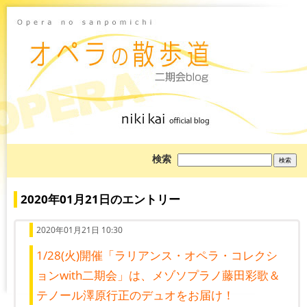
ブ
検索
ロ
グ
を
検
2020年01月21日のエントリー
索:
2020年01月21日 10:30
1/28(火)開催「ラリアンス・オペラ・コレクシ
ョンwith二期会」は、メゾソプラノ藤田彩歌＆
テノール澤原行正のデュオをお届け！