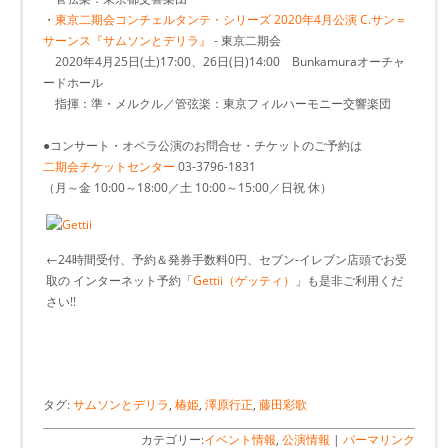
・
東京二期会コンチェルタンテ・シリーズ 2020年4月公演 C.サン＝
サーンス『サムソンとデリラ』
- 東京二期会
2020年4月25日(土)17:00、26日(日)14:00 Bunkamuraオーチャ
ードホール
指揮：準・メルクル／管弦楽：東京フィルハーモニー交響楽団
●コンサート・オペラ公演のお問合せ・チケットのご予約は
二期会チケットセンター
03-3796-1831
（月～金 10:00～18:00／土 10:00～15:00／日祝 休）
←24時間受付、予約＆発券手数料0円、セブン-イレブン店頭でお受
取の インターネット予約「
Gettii（ゲッティ）
」も是非ご利用くだ
さい!!
タグ:
サムソンとデリラ
,
椿姫
,
澤原行正
,
藤田彩歌
カテゴリー:
イベント情報
,
公演情報
|
パーマリンク