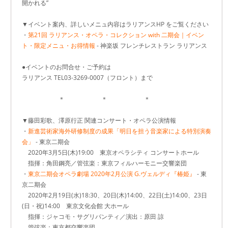
開かれる”
▼イベント案内、詳しいメニュ内容はラリアンスHP をご覧ください
・
第21回 ラリアンス・オペラ・コレクション with 二期会｜イベン
ト・限定メニュ・お得情報
- 神楽坂 フレンチレストラン ラリアンス
●イベントのお問合せ・ご予約は
ラリアンス TEL03-3269-0007（フロント）まで
＊ ＊ ＊
▼藤田彩歌、澤原行正 関連コンサート・オペラ公演情報
・
新進芸術家海外研修制度の成果「明日を担う音楽家による特別演奏
会」
- 東京二期会
2020年3月5日(木)19:00 東京オペラシティ コンサートホール
指揮：角田鋼亮／管弦楽：東京フィルハーモニー交響楽団
・
東京二期会オペラ劇場 2020年2月公演 G.ヴェルディ『椿姫』
- 東
京二期会
2020年2月19日(水)18:30、20日(木)14:00、22日(土)14:00、23日
(日・祝)14:00 東京文化会館 大ホール
指揮：ジャコモ・サグリパンティ／演出：原田 諒
管弦楽：東京都交響楽団