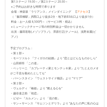
第1ステージ 19:30～／第2ステージ 20:30～
※ご予約はお好きな時間で承ります
会場：神楽坂「ラリアンス」メインダイニング 【
アクセス
】
（「飯田橋駅」JR西口より徒歩2分・地下鉄B3出口より徒歩1分）
料金：お一人様 8,500円～（サービス料・税込）
※ミュージックチャージ等の特別料金は一切かかりません
出演：藤田彩歌(メゾソプラノ)、澤原行正(テノール)、浅野未麗(ピ
アノ)
予定プログラム：
＜第１部＞
・モーツァルト 『フィガロの結婚』より “恋とはどんなものかしら”
・山田耕筰 「この道」
・ベッリーニ 『カプレーティ家とモンテッキ家』より “たとえロメオ
がご子息を殺めたとしても”
・バーンスタイン 『ウェストサイド物語』より “マリア”
＜第２部＞
・ヴェルディ 『椿姫』より “燃える心を”
・越谷達之助 「初恋」
・ビゼー 『カルメン』より 「花の歌」
・サン＝サーンス 『サムソンとデリラ』より “あなたの声に私の心は