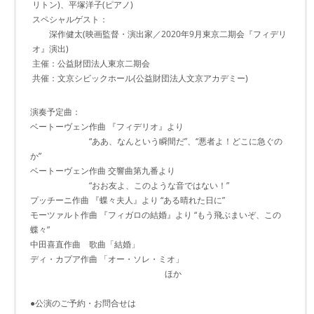
リトン)、平塚洋子(ピアノ)
スペシャルゲスト：
深作健太(映画監督・演出家／2020年9月東京二期会『フィデリ
オ』演出)
主催：公益財団法人東京二期会
共催：文京シビックホール(公益財団法人文京アカデミー)
演奏予定曲：
ベートーヴェン作曲 『フィデリオ』より
“ああ、なんという瞬間だ”、“悪者よ！どこに急ぐの
か”
ベートーヴェン作曲 交響曲第九番より
“おお友よ、このような音ではない！”
プッチーニ作曲 『蝶々夫人』より “ある晴れた日に”
モーツァルト作曲 『フィガロの結婚』より “もう飛ぶまいぞ、この
蝶々”
中田喜直作曲 歌曲「結婚」
ディ・カプア作曲 「オー・ソレ・ミオ」
ほか
●公演のご予約・お問合せは