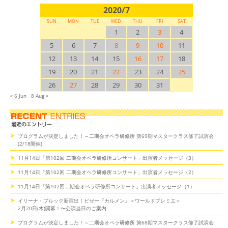
2020/7
SUN
MON
TUE
WED
THU
FRI
SAT
1
2
3
4
5
6
7
8
9
10
11
12
13
14
15
16
17
18
19
20
21
22
23
24
25
26
27
28
29
30
31
« 6 Jun
8 Aug »
プログラムが決定しました！～二期会オペラ研修所 第69期マスタークラス修了試演会
(2/18開催)
11月14日「第102回 二期会オペラ研修所コンサート」出演者メッセージ（3）
11月14日「第102回 二期会オペラ研修所コンサート」出演者メッセージ（2）
11月14日「第102回二期会オペラ研修所コンサート」出演者メッセージ（1）
イリーナ・ブルック新演出！ビゼー『カルメン』＜ワールドプレミエ＞
2月20日(木)開幕！〜公演当日のご案内
プログラムが決定しました！～二期会オペラ研修所 第68期マスタークラス修了試演会