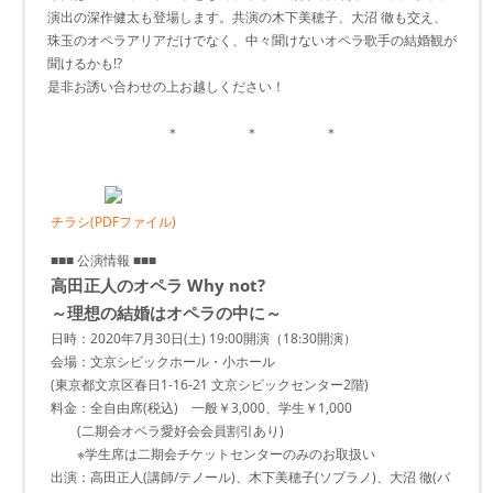
演出の深作健太も登場します。共演の木下美穂子、大沼 徹も交え、
珠玉のオペラアリアだけでなく、中々聞けないオペラ歌手の結婚観が
聞けるかも!?
是非お誘い合わせの上お越しください！
＊ ＊ ＊
チラシ(PDFファイル)
■■■ 公演情報 ■■■
高田正人のオペラ Why not?
～理想の結婚はオペラの中に～
日時：2020年7月30日(土) 19:00開演（18:30開演）
会場：文京シビックホール・小ホール
(東京都文京区春日1-16-21 文京シビックセンター2階)
料金：全自由席(税込) 一般￥3,000、学生￥1,000
(二期会オペラ愛好会会員割引あり)
※学生席は二期会チケットセンターのみのお取扱い
出演：高田正人(講師/テノール)、木下美穂子(ソプラノ)、大沼 徹(バ