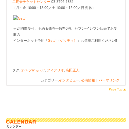
二期会チケットセンター
03-3796-1831
（月～金 10:00～18:00／土 10:00～15:00／日祝 休）
←24時間受付、予約＆発券手数料0円、セブン-イレブン店頭でお受
取の
インターネット予約「
Gettii（ゲッティ）
」も是非ご利用ください!!
タグ:
オペラWhynot?
,
フィデリオ
,
高田正人
カテゴリー:
インタビュー
,
公演情報
|
パーマリンク