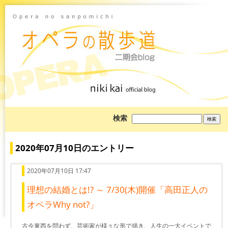
ブ
検索
ロ
グ
を
検
2020年07月10日のエントリー
索:
2020年07月10日 17:47
理想の結婚とは!? ～ 7/30(木)開催「高田正人の
オペラWhy not?」
古今東西を問わず、芸術家が様々な形で描き、人生の一大イベントで