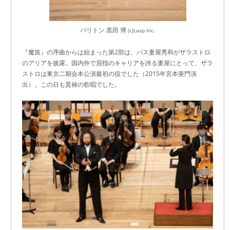
バリトン 黒田 博
(c)Lasp Inc.
『魔笛』の序曲からは始まった第2部は、バス妻屋秀和がザラストロ
のアリアを披露。国内外で屈指のキャリアを誇る妻屋にとって、ザラ
ストロは東京二期会本公演最初の役でした（2015年宮本亜門演
出）。この日も貫禄の歌唱でした。