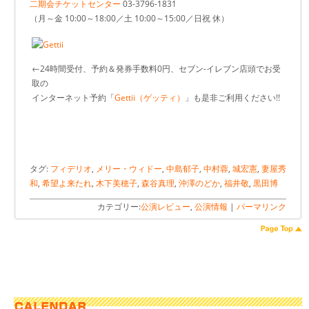
二期会チケットセンター
03-3796-1831
（月～金 10:00～18:00／土 10:00～15:00／日祝 休）
←24時間受付、予約＆発券手数料0円、セブン-イレブン店頭でお受
取の
インターネット予約「
Gettii（ゲッティ）
」も是非ご利用ください!!
タグ:
フィデリオ
,
メリー・ウィドー
,
中島郁子
,
中村蓉
,
城宏憲
,
妻屋秀
和
,
希望よ来たれ
,
木下美穂子
,
森谷真理
,
沖澤のどか
,
福井敬
,
黒田博
カテゴリー:
公演レビュー
,
公演情報
|
パーマリンク