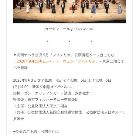
カーテンコールより
(c)Lasp Inc.
＊ ＊ ＊
▼次回オペラ公演 9月『フィデリオ』公演情報ページはこちら
・
2020年9月公演 L.v.ベートーヴェン『フィデリオ』
- 東京二期会オ
ペラ劇場
2020年9月3日(木)18:30、4日(金)14:00、5日(土)14:00、6日
(日)14:00 新国立劇場オペラパレス
指揮：ダン・エッティンガー／演出：深作健太
管弦楽：東京フィルハーモニー交響楽団
〈主催〉公益財団法人東京二期会
〈共催〉公益財団法人新国立劇場運営財団、公益財団法人日本オペラ
振興会
●公演のご予約・お問合せは