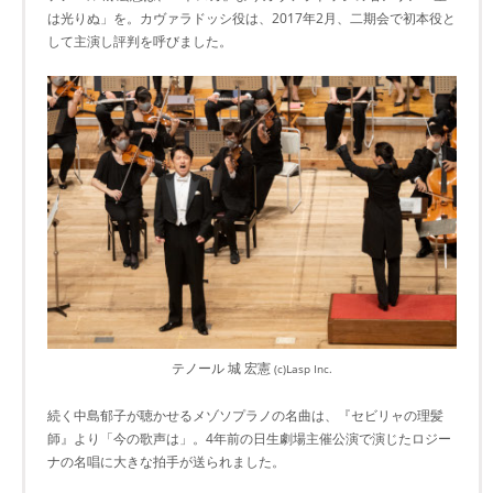
は光りぬ」を。カヴァラドッシ役は、2017年2月、二期会で初本役と
して主演し評判を呼びました。
テノール 城 宏憲
(c)Lasp Inc.
続く中島郁子が聴かせるメゾソプラノの名曲は、『セビリャの理髪
師』より「今の歌声は」。4年前の日生劇場主催公演で演じたロジー
ナの名唱に大きな拍手が送られました。