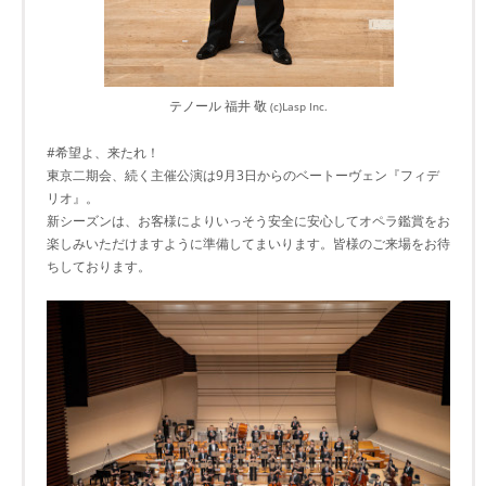
テノール 福井 敬
(c)Lasp Inc.
#希望よ、来たれ！
東京二期会、続く主催公演は9月3日からのベートーヴェン『フィデ
リオ』。
新シーズンは、お客様によりいっそう安全に安心してオペラ鑑賞をお
楽しみいただけますように準備してまいります。皆様のご来場をお待
ちしております。