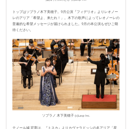
トップはソプラノ木下美穂子。9月公演『フィデリオ』よりレオノー
レのアリア「希望よ、来たれ！」。木下の歌声によってレオノーレの
普遍的な希望メッセージが届けられました。9月の本公演もぜひご期
待ください。
ソプラノ 木下美穂子
(c)Lasp Inc.
テノール城 宏憲は、『トスカ』よりカヴァラドッシの名アリア「星