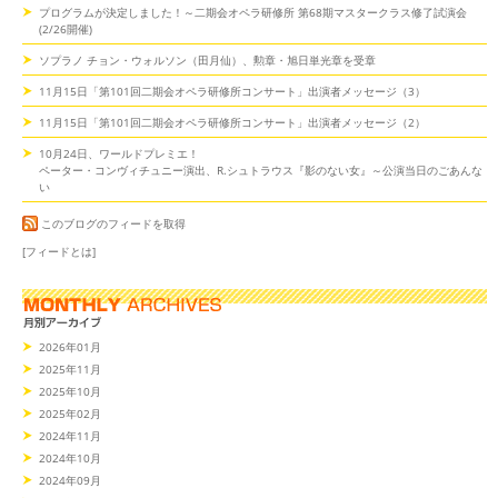
プログラムが決定しました！～二期会オペラ研修所 第68期マスタークラス修了試演会
(2/26開催)
ソプラノ チョン・ウォルソン（田月仙）、勲章・旭日単光章を受章
11月15日「第101回二期会オペラ研修所コンサート」出演者メッセージ（3）
11月15日「第101回二期会オペラ研修所コンサート」出演者メッセージ（2）
10月24日、ワールドプレミエ！
ペーター・コンヴィチュニー演出、R.シュトラウス『影のない女』～公演当日のごあんな
い
このブログのフィードを取得
[フィードとは]
2026年01月
2025年11月
2025年10月
2025年02月
2024年11月
2024年10月
2024年09月