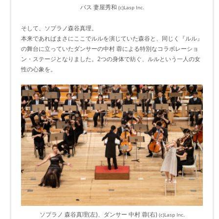
バス 妻屋秀和
(c)Lasp Inc.
そして、ソプラノ森谷真理。
本来であればまさにここでルルを演じていた森谷と、同じく『ルル』
の舞台に立っていたダンサーの中村 蓉による特別なコラボレーショ
ン・ステージとなりました。2つの身体で紡ぐ、ルルという一人の女
性の心象を。
ソプラノ 森谷真理(左)、ダンサー 中村 蓉(右)
(c)Lasp Inc.