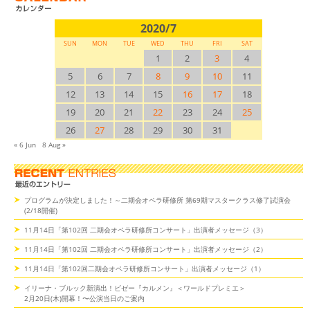
2020/7
SUN
MON
TUE
WED
THU
FRI
SAT
1
2
3
4
5
6
7
8
9
10
11
12
13
14
15
16
17
18
19
20
21
22
23
24
25
26
27
28
29
30
31
« 6 Jun
8 Aug »
プログラムが決定しました！～二期会オペラ研修所 第69期マスタークラス修了試演会
(2/18開催)
11月14日「第102回 二期会オペラ研修所コンサート」出演者メッセージ（3）
11月14日「第102回 二期会オペラ研修所コンサート」出演者メッセージ（2）
11月14日「第102回二期会オペラ研修所コンサート」出演者メッセージ（1）
イリーナ・ブルック新演出！ビゼー『カルメン』＜ワールドプレミエ＞
2月20日(木)開幕！〜公演当日のご案内