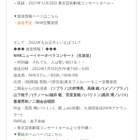
＜収録：2021年12月26日 東京芸術劇場コンサートホール＞
▼放送情報ページはこちら
・
放送予定
- NHK交響楽団
そして、2022年もお正月といえばコレ!!
◆◆◆ 放送情報７ ◆◆◆
NHKニューイヤーオペラコンサート［生放送］
～特別編 それでも、人は歌い続ける！～
放送日時：2022年1月3日(月)午後7:00～9:00
放送局：NHK Eテレ／BS8K／NHK-FM
出演：(指揮)阪 哲朗／(管弦楽)東京フィルハーモニー交響楽団
二期会からの出演者：
(ソプラノ)大村博美、高橋 維／(メゾソプラノ)
山下牧子／(テノール)福井 敬、宮里直樹／(バリトン)黒田 博／(バス)
妻屋秀和／二期会合唱団
司会：黒田 博(バリトン)、檀 ふみ(俳優)、久保田祐佳(NHKアナウン
サー)
FM司会：金子奈緒
＜東京芸術劇場コンサートホールより生中継＞
▼番組ホームページはこちら