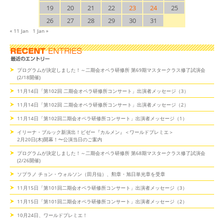
19
20
21
22
23
24
25
26
27
28
29
30
31
« 11 Jan
1 Jan »
プログラムが決定しました！～二期会オペラ研修所 第69期マスタークラス修了試演会
(2/18開催)
11月14日「第102回 二期会オペラ研修所コンサート」出演者メッセージ（3）
11月14日「第102回 二期会オペラ研修所コンサート」出演者メッセージ（2）
11月14日「第102回二期会オペラ研修所コンサート」出演者メッセージ（1）
イリーナ・ブルック新演出！ビゼー『カルメン』＜ワールドプレミエ＞
2月20日(木)開幕！〜公演当日のご案内
プログラムが決定しました！～二期会オペラ研修所 第68期マスタークラス修了試演会
(2/26開催)
ソプラノ チョン・ウォルソン（田月仙）、勲章・旭日単光章を受章
11月15日「第101回二期会オペラ研修所コンサート」出演者メッセージ（3）
11月15日「第101回二期会オペラ研修所コンサート」出演者メッセージ（2）
10月24日、ワールドプレミエ！