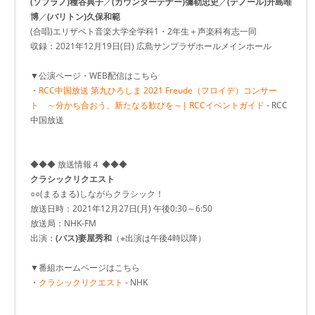
(ソプラノ)種谷典子
／
(カウンターテナー)彌勒忠史
／
(テノール)升島唯
博
／
(バリトン)久保和範
(合唱)エリザベト音楽大学全学科1・2年生＋声楽科有志一同
収録：2021年12月19日(日) 広島サンプラザホールメインホール
▼公演ページ・WEB配信はこちら
・
RCC中国放送 第九ひろしま 2021 Freude（フロイデ）コンサー
ト ～分かち合おう、新たなる歓びを～| RCCイベントガイド
- RCC
中国放送
◆◆◆ 放送情報４ ◆◆◆
クラシックリクエスト
○○(まるまる)しながらクラシック！
放送日時：2021年12月27日(月) 午後0:30～6:50
放送局：NHK-FM
出演：
(バス)妻屋秀和
（※出演は午後4時以降）
▼番組ホームページはこちら
・
クラシックリクエスト
- NHK