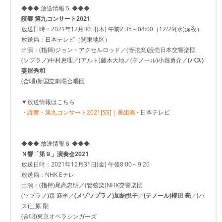
◆◆◆ 放送情報５ ◆◆◆
読響 第九コンサート2021
放送日時：2021年12月30日(木) 午前2:35～04:00（12/29(水)深夜）
放送局：日本テレビ（関東地区）
出演：(指揮)ジョン・アクセルロッド／(管弦楽)読売日本交響楽団
(ソプラノ)中村恵理／(アルト)藤木大地／(テノール)小堀勇介／
(バス)
妻屋秀和
(合唱)新国立劇場合唱団
▼放送情報はこちら
・
読響・第九コンサート2021[SS]｜番組表
- 日本テレビ
◆◆◆ 放送情報６ ◆◆◆
Ｎ響「第９」演奏会2021
放送日時：2021年12月31日(金) 午後8:00～9:20
放送局：NHK Eテレ
出演：(指揮)尾高忠明／(管弦楽)NHK交響楽団
(ソプラノ)森 麻季／
(メゾソプラノ)加納悦子
／
(テノール)櫻田 亮
／(バ
ス)三原 剛
(合唱)東京オペラシンガーズ