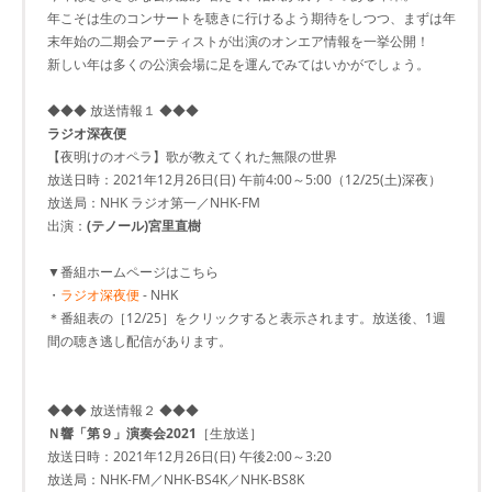
年こそは生のコンサートを聴きに行けるよう期待をしつつ、まずは年
末年始の二期会アーティストが出演のオンエア情報を一挙公開！
新しい年は多くの公演会場に足を運んでみてはいかがでしょう。
◆◆◆ 放送情報１ ◆◆◆
ラジオ深夜便
【夜明けのオペラ】歌が教えてくれた無限の世界
放送日時：2021年12月26日(日) 午前4:00～5:00（12/25(土)深夜）
放送局：NHK ラジオ第一／NHK-FM
出演：
(テノール)宮里直樹
▼番組ホームページはこちら
・
ラジオ深夜便
- NHK
＊番組表の［12/25］をクリックすると表示されます。放送後、1週
間の聴き逃し配信があります。
◆◆◆ 放送情報２ ◆◆◆
Ｎ響「第９」演奏会2021
［生放送］
放送日時：2021年12月26日(日) 午後2:00～3:20
放送局：NHK-FM／NHK-BS4K／NHK-BS8K