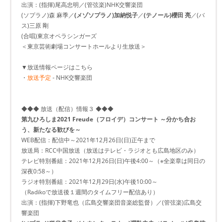
出演：(指揮)尾高忠明／(管弦楽)NHK交響楽団
(ソプラノ)森 麻季／
(メゾソプラノ)加納悦子
／
(テノール)櫻田 亮
／(バ
ス)三原 剛
(合唱)東京オペラシンガーズ
＜東京芸術劇場コンサートホールより生放送＞
▼放送情報ページはこちら
・
放送予定
- NHK交響楽団
◆◆◆ 放送（配信）情報３ ◆◆◆
第九ひろしま2021 Freude（フロイデ）コンサート ～分かち合お
う、新たなる歓びを～
WEB配信：配信中～2021年12月26日(日)正午まで
放送局：RCC中国放送（放送はテレビ・ラジオとも広島地区のみ）
テレビ特別番組：2021年12月26日(日)午後4:00～（※全楽章は同日の
深夜0:58～）
ラジオ特別番組：2021年12月29日(水)午後10:00～
（Radikoで放送後１週間のタイムフリー配信あり）
出演：(指揮)下野竜也（広島交響楽団音楽総監督）／(管弦楽)広島交
響楽団