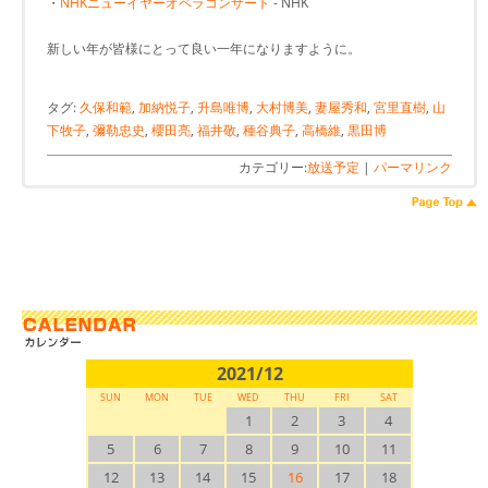
・
NHKニューイヤーオペラコンサート
- NHK
新しい年が皆様にとって良い一年になりますように。
タグ:
久保和範
,
加納悦子
,
升島唯博
,
大村博美
,
妻屋秀和
,
宮里直樹
,
山
下牧子
,
彌勒忠史
,
櫻田亮
,
福井敬
,
種谷典子
,
高橋維
,
黒田博
カテゴリー:
放送予定
|
パーマリンク
2021/12
SUN
MON
TUE
WED
THU
FRI
SAT
1
2
3
4
5
6
7
8
9
10
11
12
13
14
15
16
17
18