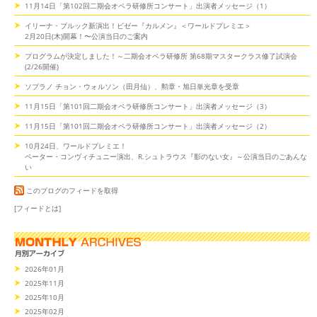
11月14日「第102回二期会オペラ研修所コンサート」出演者メッセージ（1）
イリーナ・ブルック新演出！ビゼー『カルメン』＜ワールドプレミエ＞
2月20日(木)開幕！〜公演当日のご案内
プログラムが決定しました！～二期会オペラ研修所 第68期マスタークラス修了試演会
(2/26開催)
ソプラノ チョン・ウォルソン（田月仙）、勲章・旭日単光章を受章
11月15日「第101回二期会オペラ研修所コンサート」出演者メッセージ（3）
11月15日「第101回二期会オペラ研修所コンサート」出演者メッセージ（2）
10月24日、ワールドプレミエ！
ペーター・コンヴィチュニー演出、R.シュトラウス『影のない女』～公演当日のごあんな
い
このブログのフィードを取得
[フィードとは]
2026年01月
2025年11月
2025年10月
2025年02月