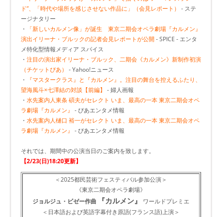
ド”、「時代や場所を感じさせない作品に」（会見レポート）
- ステ
ージナタリー
・
「新しいカルメン像」が誕生 東京二期会オペラ劇場『カルメン』
演出イリーナ・ブルックの記者会見レポートが公開
- SPICE - エンタ
メ特化型情報メディア スパイス
・
注目の演出家イリーナ・ブルック、二期会《カルメン》新制作初演
（チケットぴあ）
- Yahoo!ニュース
・
『マスタークラス』と『カルメン』。注目の舞台を控えるふたり、
望海風斗×七澤結の対談【前編】
- 婦人画報
・
水先案内人東条 碩夫がセレクト いま、最高の一本 東京二期会オペ
ラ劇場『カルメン』
- ぴあエンタメ情報
・
水先案内人樋口 裕一がセレクト いま、最高の一本 東京二期会オペ
ラ劇場『カルメン』
- ぴあエンタメ情報
それでは、期間中の公演当日のご案内を致します。
【2/23(日)18:20更新】
＜2025都民芸術フェスティバル参加公演＞
《東京二期会オペラ劇場》
『カルメン』
ジョルジュ・ビゼー作曲
ワールドプレミエ
＜日本語および英語字幕付き原語(フランス語)上演＞