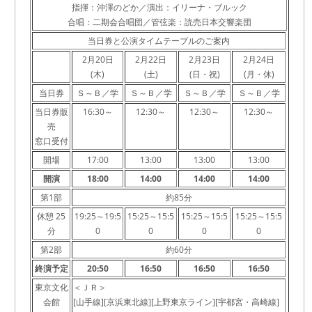
指揮：沖澤のどか／演出：イリーナ・ブルック
合唱：二期会合唱団／管弦楽：読売日本交響楽団
当日券と公演タイムテーブルのご案内
2月20日
2月22日
2月23日
2月24日
(木)
(土)
(日・祝)
(月・休)
当日券
Ｓ～Ｂ／学
Ｓ～Ｂ／学
Ｓ～Ｂ／学
Ｓ～Ｂ／学
当日券販
16:30～
12:30～
12:30～
12:30～
売
窓口受付
開場
17:00
13:00
13:00
13:00
開演
18:00
14:00
14:00
14:00
第1部
約85分
休憩 25
19:25～19:5
15:25～15:5
15:25～15:5
15:25～15:5
分
0
0
0
0
第2部
約60分
終演予定
20:50
16:50
16:50
16:50
東京文化
＜ＪＲ＞
会館
[山手線][京浜東北線][上野東京ライン][宇都宮・高崎線]