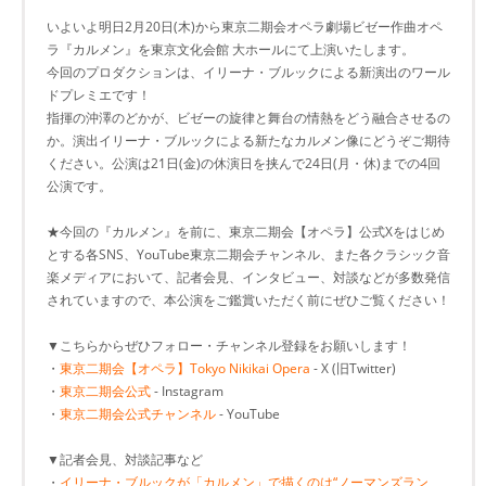
いよいよ明日2月20日(木)から東京二期会オペラ劇場ビゼー作曲オペ
ラ『カルメン』を東京文化会館 大ホールにて上演いたします。
今回のプロダクションは、イリーナ・ブルックによる新演出のワール
ドプレミエです！
指揮の沖澤のどかが、ビゼーの旋律と舞台の情熱をどう融合させるの
か。演出イリーナ・ブルックによる新たなカルメン像にどうぞご期待
ください。公演は21日(金)の休演日を挟んで24日(月・休)までの4回
公演です。
★今回の『カルメン』を前に、東京二期会【オペラ】公式Xをはじめ
とする各SNS、YouTube東京二期会チャンネル、また各クラシック音
楽メディアにおいて、記者会見、インタビュー、対談などが多数発信
されていますので、本公演をご鑑賞いただく前にぜひご覧ください！
▼こちらからぜひフォロー・チャンネル登録をお願いします！
・
東京二期会【オペラ】Tokyo Nikikai Opera
- X (旧Twitter)
・
東京二期会公式
- Instagram
・
東京二期会公式チャンネル
- YouTube
▼記者会見、対談記事など
・
イリーナ・ブルックが「カルメン」で描くのは“ノーマンズラン