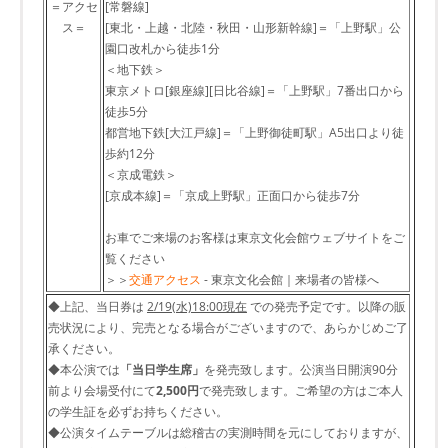
＝アクセ
[常磐線]
ス＝
[東北・上越・北陸・秋田・山形新幹線]＝「上野駅」公
園口改札から徒歩1分
＜地下鉄＞
東京メトロ[銀座線][日比谷線]＝「上野駅」7番出口から
徒歩5分
都営地下鉄[大江戸線]＝「上野御徒町駅」A5出口より徒
歩約12分
＜京成電鉄＞
[京成本線]＝「京成上野駅」正面口から徒歩7分
お車でご来場のお客様は東京文化会館ウェブサイトをご
覧ください
＞＞
交通アクセス
- 東京文化会館｜来場者の皆様へ
◆上記、当日券は
2/19(水)18:00現在
での発売予定です。以降の販
売状況により、完売となる場合がございますので、あらかじめご了
承ください。
◆本公演では
「当日学生席」
を発売致します。公演当日開演90分
前より会場受付にて
2,500円
で発売致します。ご希望の方はご本人
の学生証を必ずお持ちください。
◆公演タイムテーブルは総稽古の実測時間を元にしておりますが、