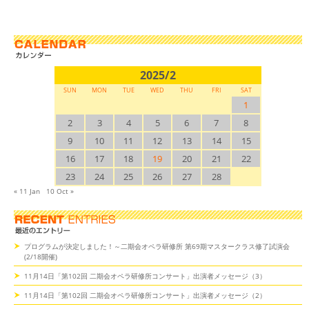
2025/2
SUN
MON
TUE
WED
THU
FRI
SAT
1
2
3
4
5
6
7
8
9
10
11
12
13
14
15
16
17
18
19
20
21
22
23
24
25
26
27
28
« 11 Jan
10 Oct »
プログラムが決定しました！～二期会オペラ研修所 第69期マスタークラス修了試演会
(2/18開催)
11月14日「第102回 二期会オペラ研修所コンサート」出演者メッセージ（3）
11月14日「第102回 二期会オペラ研修所コンサート」出演者メッセージ（2）