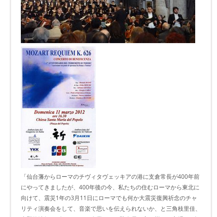
「仙台藩からローマのチヴィタヴェッキアの港に支倉常長が400年前
にやってきましたが、400年後の今、私たちの住むローマから東北に
向けて、震災1年の3月11日にローマでも何か大震災復興祈念のチャ
リティ演奏会をして、音楽で思いを伝えられないか、と三角枝里佳、