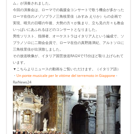
ム」が演奏されました。
今回の演奏会は、ローマでの義援金コンサートで歌う機会が多かった
ローマ在住のメゾソプラノ三角枝里佳（みすみ えりか）らの企画で
実現、晴天の日曜の午後、大勢の方々が集まり、立ち見の方々も教会
いっぱいにあふれるほどのコンサートとなりました。
男性ソリスト、指揮者、オーケストラはイタリア人という編成で、ソ
プラノソロに二期会会員で、ローマ在住の真野路津紀、アルトソロに
三角枝里佳が出演致しました。
その放送映像が、イタリア国営放送RAI24で15分ほど取り上げられて
います。
▼こちらよりニュースの動画をご覧いただけます。（イタリア語）
・
Un ponte musicale per le vittime del terremoto in Giappone
-
RaiNews24