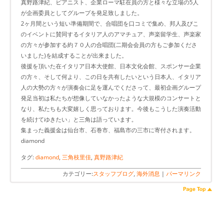
真野路津紀、ピアニスト、企業ローマ駐在員の方と様々な立場の5人
が企画委員としてグループを発足致しました。
2ヶ月間という短い準備期間で、合唱団を口コミで集め、邦人及びこ
のイベントに賛同するイタリア人のアマチュア、声楽留学生、声楽家
の方々が参加する約７０人の合唱団(二期会会員の方もご参加くださ
いました)を結成することが出来ました。
後援を頂いた在イタリア日本大使館、日本文化会館、スポンサー企業
の方々、そして何より、この日を共有したいという日本人、イタリア
人の大勢の方々が演奏会に足を運んでくださって、最初企画グループ
発足当初は私たちが想像していなかったような大規模のコンサートと
なり、私たちも大変嬉しく思っております。今後もこうした演奏活動
を続けてゆきたい」と三角は語っています。
集まった義援金は仙台市、石巻市、福島市の三市に寄付されます。
diamond
タグ:
diamond
,
三角枝里佳
,
真野路津紀
カテゴリー:
スタッフブログ
,
海外消息
|
パーマリンク