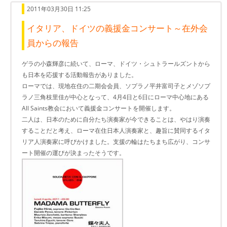
2011年03月30日 11:25
イタリア、ドイツの義援金コンサート～在外会
員からの報告
ゲラの小森輝彦に続いて、ローマ、ドイツ・シュトラールズントから
も日本を応援する活動報告がありました。
ローマでは、現地在住の二期会会員、ソプラノ平井富司子とメゾソプ
ラノ三角枝里佳が中心となって、4月4日と6日にローマ中心地にある
All Saints教会において義援金コンサートを開催します。
二人は、日本のために自分たち演奏家が今できることは、やはり演奏
することだと考え、ローマ在住日本人演奏家と、趣旨に賛同するイタ
リア人演奏家に呼びかけました。支援の輪はたちまち広がり、コンサ
ート開催の運びが決まったそうです。