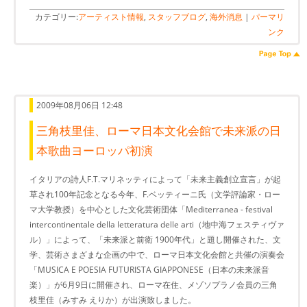
カテゴリー:
アーティスト情報
,
スタッフブログ
,
海外消息
|
パーマリ
ンク
2009年08月06日 12:48
三角枝里佳、ローマ日本文化会館で未来派の日
本歌曲ヨーロッパ初演
イタリアの詩人F.T.マリネッティによって「未来主義創立宣言」が起
草され100年記念となる今年、F.ベッティーニ氏（文学評論家・ロー
マ大学教授）を中心とした文化芸術団体「Mediterranea - festival
intercontinentale della letteratura delle arti（地中海フェスティヴァ
ル）」によって、「未来派と前衛 1900年代」と題し開催された、文
学、芸術さまざまな企画の中で、ローマ日本文化会館と共催の演奏会
「MUSICA E POESIA FUTURISTA GIAPPONESE（日本の未来派音
楽）」が6月9日に開催され、ローマ在住、メゾソプラノ会員の三角
枝里佳（みすみ えりか）が出演致しました。