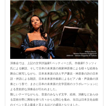
演奏会では、上記の文学評論家F.ベッティーニ氏、作曲家F.ラッツィ
氏による解説、そして日本の未来派の画家神原泰による様々な絵画を
舞台に映写しながら、日本未来派の詩人平戸廉吉・神原泰の詩の日本
語・伊語による朗読、日本未来派作曲家によるピアノ曲・声楽曲の演
奏という形で、まさに日本の未来派の文学芸術のコラボレーションに
よる意欲的な演奏会が行われました。
難しいテーマながらも、音楽のみならず文学、絵画、演劇などあらゆ
る芸術分野に興味を持つ方々からも関心を集め、当日は日本文化会館
のイベント至上最多と言えるほどの盛況となりました。