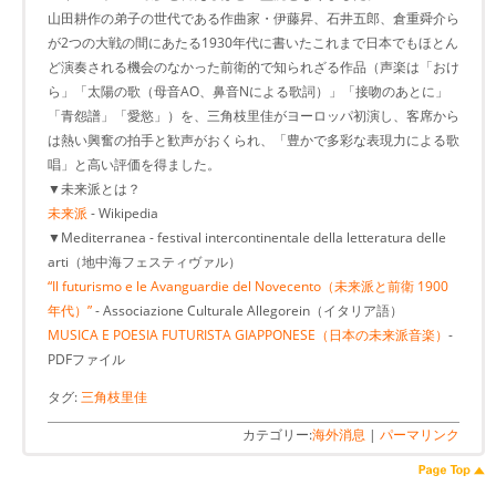
山田耕作の弟子の世代である作曲家・伊藤昇、石井五郎、倉重舜介ら
が2つの大戦の間にあたる1930年代に書いたこれまで日本でもほとん
ど演奏される機会のなかった前衛的で知られざる作品（声楽は「おけ
ら」「太陽の歌（母音AO、鼻音Nによる歌詞）」「接吻のあとに」
「青怨譜」「愛慾」）を、三角枝里佳がヨーロッパ初演し、客席から
は熱い興奮の拍手と歓声がおくられ、「豊かで多彩な表現力による歌
唱」と高い評価を得ました。
▼未来派とは？
未来派
- Wikipedia
▼Mediterranea - festival intercontinentale della letteratura delle
arti（地中海フェスティヴァル）
“Il futurismo e le Avanguardie del Novecento（未来派と前衛 1900
年代）”
- Associazione Culturale Allegorein（イタリア語）
MUSICA E POESIA FUTURISTA GIAPPONESE（日本の未来派音楽）
-
PDFファイル
タグ:
三角枝里佳
カテゴリー:
海外消息
|
パーマリンク