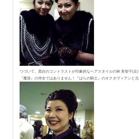
つづいて、黒白のコントラストが印象的なヘアスタイルの林 美智子(左
『魔笛』の侍女ではありません！『ばらの騎士』のオクタヴィアンと元