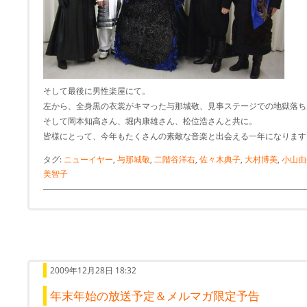
そして最後に男性楽屋にて。
左から、全身黒の衣裳がキマった与那城敬、見事ステージでの地獄落ち
そして岡本知高さん、堀内康雄さん、松位浩さんと共に。
皆様にとって、今年もたくさんの素敵な音楽と出会える一年になります
タグ:
ニューイヤー
,
与那城敬
,
二階谷洋右
,
佐々木典子
,
大村博美
,
小山由
美智子
2009年12月28日 18:32
年末年始の放送予定＆メルマガ限定予告