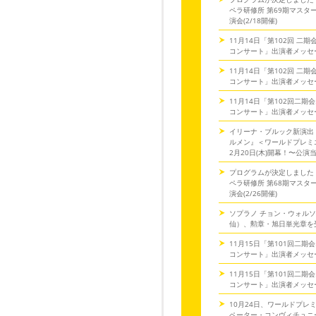
ペラ研修所 第69期マスタ
演会(2/18開催)
11月14日「第102回 二
コンサート」出演者メッセ
11月14日「第102回 二
コンサート」出演者メッセ
11月14日「第102回二期
コンサート」出演者メッセ
イリーナ・ブルック新演出
ルメン』＜ワールドプレミ
2月20日(木)開幕！〜公演
プログラムが決定しました
ペラ研修所 第68期マスタ
演会(2/26開催)
ソプラノ チョン・ウォル
仙）、勲章・旭日単光章を
11月15日「第101回二期
コンサート」出演者メッセ
11月15日「第101回二期
コンサート」出演者メッセ
10月24日、ワールドプレ
ペーター・コンヴィチュニー