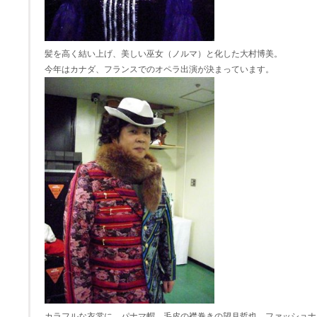
髪を高く結い上げ、美しい巫女（ノルマ）と化した大村博美。
今年はカナダ、フランスでのオペラ出演が決まっています。
カラフルな衣裳に、パナマ帽、毛皮の襟巻きの望月哲也。ファッショナル