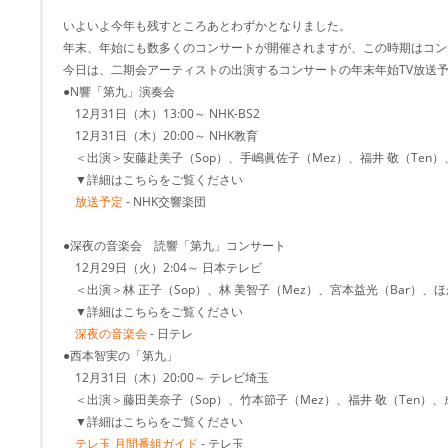
いよいよ今年も残すところあとわずかとなりました。
年末、年始にも数多くのコンサートが開催されますが、この時期はコン
今日は、二期会アーティストの出演するコンサートの年末年始TV放送
●N響「第九」演奏会
12月31日（木）13:00～ NHK-BS2
12月31日（木）20:00～ NHK教育
＜出演＞安藤赴美子（Sop）、手嶋眞佐子（Mez）、福井 敬（Ten）
▼詳細はこちらをご覧ください
放送予定
- NHK交響楽団
●深夜の音楽会 読響「第九」コンサート
12月29日（火）2:04～ 日本テレビ
＜出演＞林 正子（Sop）、林 美智子（Mez）、宮本益光（Bar）、ほ
▼詳細はこちらをご覧ください
深夜の音楽会
- 日テレ
●西本智実の「第九」
12月31日（木）20:00～ テレビ埼玉
＜出演＞藤田美奈子（Sop）、竹本節子（Mez）、福井 敬（Ten）、
▼詳細はこちらをご覧ください
テレ玉 月間番組ガイド
- テレ玉