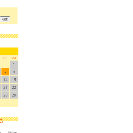
FRI
SAT
1
7
8
14
15
21
22
28
29
！～二期会オ