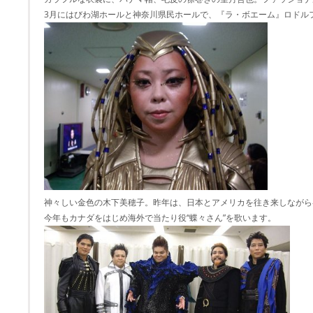
3月にはびわ湖ホールと神奈川県民ホールで、『ラ・ボエーム』ロドル
神々しい金色の木下美穂子。昨年は、日本とアメリカを往き来しながら
今年もカナダをはじめ海外で当たり役“蝶々さん”を歌います。