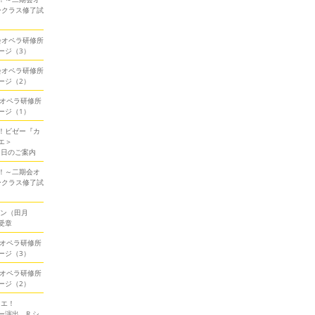
ークラス修了試
期会オペラ研修所
ージ（3）
期会オペラ研修所
ージ（2）
会オペラ研修所
ージ（1）
！ビゼー『カ
エ＞
当日のご案内
！～二期会オ
ークラス修了試
ソン（田月
受章
会オペラ研修所
ージ（3）
会オペラ研修所
ージ（2）
ミエ！
演出、R.シ