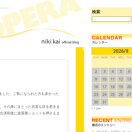
検索
ブ
ロ
グ
を
検
索:
2026/8
SUN
MON
TUE
WED
THU
2
3
4
5
6
9
10
11
12
13
16
17
18
19
20
されました。ご覧になられた方も多かった
23
24
25
26
27
30
31
、その身にまとった衣裳も目を惹きま
« 1 Jan
出演前後に楽屋裏ショットを押さえま
プログラムが決定しました