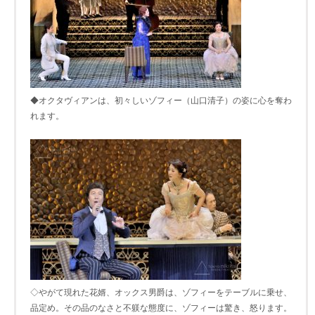
◆オクタヴィアンは、初々しいゾフィー（山口清子）の姿に心を奪わ
れます。
◇やがて現れた花婿、オックス男爵は、ゾフィーをテーブルに乗せ、
品定め。その品のなさと不躾な態度に、ゾフィーは驚き、怒ります。