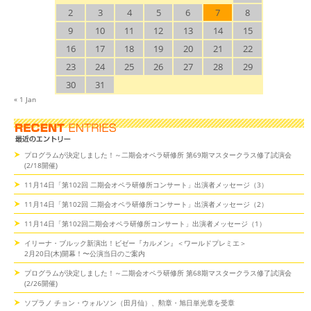
2
3
4
5
6
7
8
9
10
11
12
13
14
15
16
17
18
19
20
21
22
23
24
25
26
27
28
29
30
31
« 1 Jan
プログラムが決定しました！～二期会オペラ研修所 第69期マスタークラス修了試演会
(2/18開催)
11月14日「第102回 二期会オペラ研修所コンサート」出演者メッセージ（3）
11月14日「第102回 二期会オペラ研修所コンサート」出演者メッセージ（2）
11月14日「第102回二期会オペラ研修所コンサート」出演者メッセージ（1）
イリーナ・ブルック新演出！ビゼー『カルメン』＜ワールドプレミエ＞
2月20日(木)開幕！〜公演当日のご案内
プログラムが決定しました！～二期会オペラ研修所 第68期マスタークラス修了試演会
(2/26開催)
ソプラノ チョン・ウォルソン（田月仙）、勲章・旭日単光章を受章