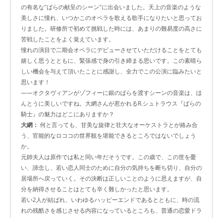
の有名な"ばらの献呈のシーン"に出会いました。天上の音楽のような
美しさに憧れ、いつかこのオペラを歌える歌手になりたいと思ってお
りました。研修所で初めて挑戦した時には、あまりの難易度の高さに
苦戦したことをよく覚えています。
憧れの演目で二期会オペラにデビューさせていただけることをとても
嬉しく思うとともに、緊張感で身の引き締まる思いです。この素晴ら
しい機会を与えて頂いたことに感謝し、全力でこの公演に臨みたいと
思います！
――オクタヴィアンがゾフィーに銀のばらを渡すシーンの音楽は、ほ
んとうに美しいですね。大網さんが惹かれるR.シュトラウス『ばらの
騎士』の魅力はどこにありますか？
大網：
何と言っても、甘美な旋律と壮大なオーケストラとが絡み合
う、官能的なロココの世界観を堪能できるところではないでしょう
か。
元帥夫人は原作では私と同い年だそうです。この歳で、この世を憂
い、諦念し、若い恋人同士のために自分の気持ちを断ち切り、自分の
居場所へ戻っていく。その決断は正しいことのように思えますが、自
分を納得させることはとても辛く難しかったと思います。
若い2人が結ばれ、いわゆるハッピーエンドであるとともに、時の流
れの残酷さを感じさせる内容になっているところも、普通の恋愛ドラ