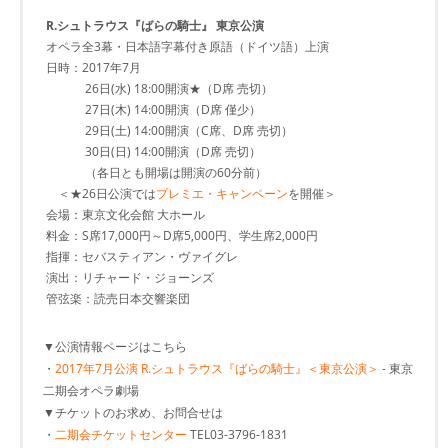
R.シュトラウス『ばらの騎士』 東京公演
オペラ全3幕・日本語字幕付き原語（ドイツ語）上演
日時：2017年7月
26日(水) 18:00開演★（D席 売切）
27日(木) 14:00開演（D席 僅少）
29日(土) 14:00開演（C席、D席 売切）
30日(日) 14:00開演（D席 売切）
（各日とも開場は開演の60分前）
＜★26日公演では
プレミエ・キャンペーン
を開催＞
会場：東京文化会館 大ホール
料金：S席17,000円～D席5,000円、学生席2,000円
指揮：セバスティアン・ヴァイグレ
演出：リチャード・ジョーンズ
管弦楽：読売日本交響楽団
▼公演情報ページはこちら
・
2017年7月公演 R.シュトラウス『ばらの騎士』＜東京公演＞
- 東京
二期会オペラ劇場
▼チケットのお求め、お問合せは
・
二期会チケットセンター
TEL03-3796-1831