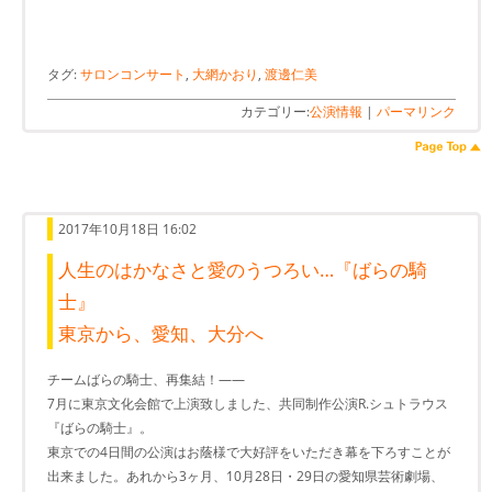
タグ:
サロンコンサート
,
大網かおり
,
渡邊仁美
カテゴリー:
公演情報
|
パーマリンク
2017年10月18日 16:02
人生のはかなさと愛のうつろい…『ばらの騎
士』
東京から、愛知、大分へ
チームばらの騎士、再集結！――
7月に東京文化会館で上演致しました、共同制作公演R.シュトラウス
『ばらの騎士』。
東京での4日間の公演はお蔭様で大好評をいただき幕を下ろすことが
出来ました。あれから3ヶ月、10月28日・29日の愛知県芸術劇場、