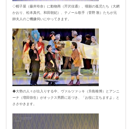
◇帽子屋（藤井玲奈）に動物商（芹沢佳通）、嘆願の孤児たち（大網
かおり、松本真代、和田朝妃）、テノール歌手（菅野 敦）たちが元
帥夫人のご機嫌伺いにやってきます。
◆大勢の人々が出入りする中、ヴァルツァッキ（升島唯博）とアンニ
ーナ（増田弥生）がオックス男爵に近づき、「お役に立ちますよ」と
ささやきます。