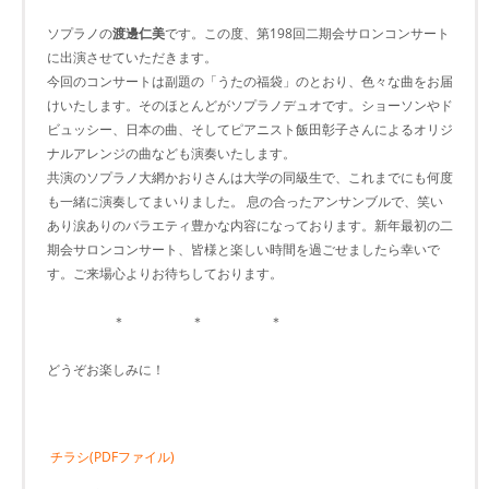
ソプラノの
渡邊仁美
です。この度、第198回二期会サロンコンサート
に出演させていただきます。
今回のコンサートは副題の「うたの福袋」のとおり、色々な曲をお届
けいたします。そのほとんどがソプラノデュオです。ショーソンやド
ビュッシー、日本の曲、そしてピアニスト飯田彰子さんによるオリジ
ナルアレンジの曲なども演奏いたします。
共演のソプラノ大網かおりさんは大学の同級生で、これまでにも何度
も一緒に演奏してまいりました。 息の合ったアンサンブルで、笑い
あり涙ありのバラエティ豊かな内容になっております。新年最初の二
期会サロンコンサート、皆様と楽しい時間を過ごせましたら幸いで
す。ご来場心よりお待ちしております。
＊ ＊ ＊
どうぞお楽しみに！
チラシ(PDFファイル)