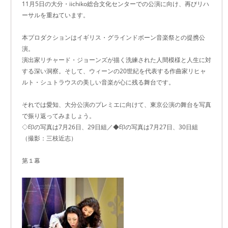
11月5日の大分・iichiko総合文化センターでの公演に向け、再びリハ
ーサルを重ねています。
本プロダクションはイギリス・グラインドボーン音楽祭との提携公
演。
演出家リチャード・ジョーンズが描く洗練された人間模様と人生に対
する深い洞察。そして、ウィーンの20世紀を代表する作曲家リヒャ
ルト・シュトラウスの美しい音楽が心に残る舞台です。
それでは愛知、大分公演のプレミエに向けて、東京公演の舞台を写真
で振り返ってみましょう。
◇印の写真は7月26日、29日組／◆印の写真は7月27日、30日組
（撮影：三枝近志）
第１幕