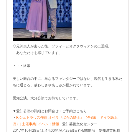
◇元帥夫人が去った後、ゾフィーとオクタヴィアンの二重唱。
「あなただけを感じています」
・・・終幕
美しい舞台の中に、単なるファンタジーではない、現代を生きる私た
ちに通じる、慕わしさや哀しみが描かれています。
愛知公演、大分公演でお待ちしています。
▼愛知公演の詳細とお問合せ・ご予約はこちら
・
R.シュトラウス作曲 オペラ『ばらの騎士』（全3幕、ドイツ語上
演）|主催事業|イベント情報
- 愛知芸術文化センター
2017年10月28日(土)14:00開演／29日(日)14:00開演 愛知県芸術劇