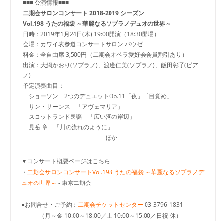
■■■ 公演情報■■■
二期会サロンコンサート 2018-2019 シーズン
Vol.198 うたの福袋 ～華麗なるソプラノデュオの世界～
日時：2019年1月24日(木) 19:00開演（18:30開場）
会場：カワイ表参道コンサートサロン パウゼ
料金：全自由席 3,500円（二期会オペラ愛好会会員割引あり）
出演：大網かおり(ソプラノ)、渡邊仁美(ソプラノ)、飯田彰子(ピア
ノ)
予定演奏曲目：
ショーソン 2つのデュエットOp.11「夜」「目覚め」
サン・サーンス 「アヴェマリア」
スコットランド民謡 「広い河の岸辺」
見岳 章 「川の流れのように」
ほか
▼コンサート概要ページはこちら
・
二期会サロンコンサートVol.198 うたの福袋 ～華麗なるソプラノデ
ュオの世界～
- 東京二期会
●お問合せ・ご予約：
二期会チケットセンター
03-3796-1831
（月～金 10:00～18:00／土 10:00～15:00／日祝 休）