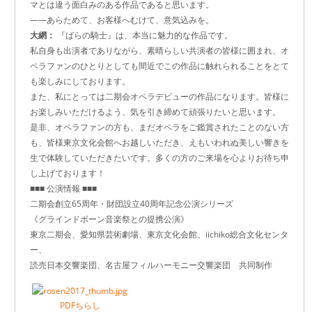
マとは違う面白みのある作品であると思います。
――あらためて、お客様へむけて、意気込みを。
大網：
『ばらの騎士』は、本当に魅力的な作品です。
私自身も出演者でありながら、素晴らしい共演者の皆様に囲まれ、オ
ペラファンのひとりとしても間近でこの作品に触れられることをとて
も楽しみにしております。
また、私にとっては二期会オペラデビューの作品になります。皆様に
お楽しみいただけるよう、気を引き締めて頑張りたいと思います。
是非、オペラファンの方も、まだオペラをご鑑賞されたことのない方
も、皆様東京文化会館へお越しいただき、えもいわれぬ美しい響きを
生で体験していただきたいです。多くの方のご来場を心よりお待ち申
し上げております！
■■■ 公演情報 ■■■
二期会創立65周年・財団設立40周年記念公演シリーズ
《グラインドボーン音楽祭との提携公演》
東京二期会、愛知県芸術劇場、東京文化会館、iichiko総合文化センタ
ー、
読売日本交響楽団、名古屋フィルハーモニー交響楽団 共同制作
PDFちらし