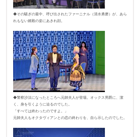
◆その騒ぎの最中、呼び出されたファーニナル（清水勇磨）が、あら
れもない婿殿の姿にあきれ顔。
◆警察沙汰になったところへ元帥夫人が登場。オックス男爵に、潔
く、身を引くように迫るのでした。
「すべては終わったのですよ。」
元帥夫人もオクタヴィアンとの恋の終わりを、自ら示したのでした。