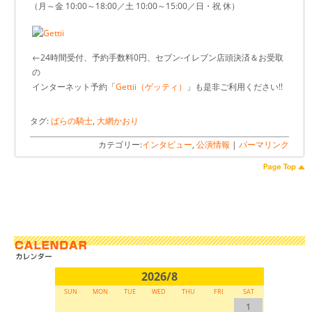
（月～金 10:00～18:00／土 10:00～15:00／日・祝 休）
←24時間受付、予約手数料0円、セブン-イレブン店頭決済＆お受取
の
インターネット予約「
Gettii（ゲッティ）
」も是非ご利用ください!!
タグ:
ばらの騎士
,
大網かおり
カテゴリー:
インタビュー
,
公演情報
|
パーマリンク
2026/8
SUN
MON
TUE
WED
THU
FRI
SAT
1