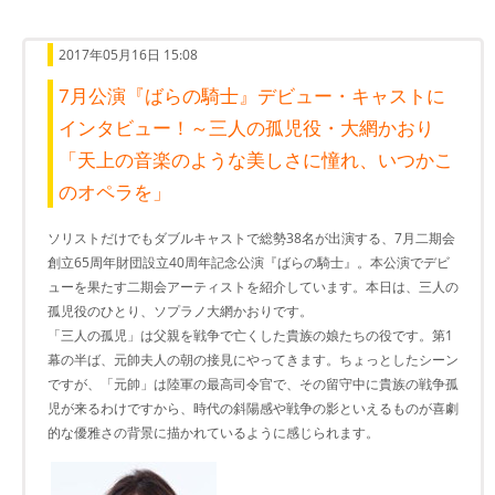
2017年05月16日 15:08
7月公演『ばらの騎士』デビュー・キャストに
インタビュー！～三人の孤児役・大網かおり
「天上の音楽のような美しさに憧れ、いつかこ
のオペラを」
ソリストだけでもダブルキャストで総勢38名が出演する、7月二期会
創立65周年財団設立40周年記念公演『ばらの騎士』。本公演でデビ
ューを果たす二期会アーティストを紹介しています。本日は、三人の
孤児役のひとり、ソプラノ大網かおりです。
「三人の孤児」は父親を戦争で亡くした貴族の娘たちの役です。第1
幕の半ば、元帥夫人の朝の接見にやってきます。ちょっとしたシーン
ですが、「元帥」は陸軍の最高司令官で、その留守中に貴族の戦争孤
児が来るわけですから、時代の斜陽感や戦争の影といえるものが喜劇
的な優雅さの背景に描かれているように感じられます。