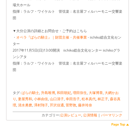
場大ホール
指揮：ラルフ・ワイケルト 管弦楽：名古屋フィルハーモニー交響楽
団
▼大分公演の詳細とお問合せ・ご予約はこちら
・
オペラ『ばらの騎士』｜財団主催・共催事業
- iichiko総合文化セン
ター
2017年11月5日(日)13:00開演 iichiko総合文化センター iichikoグラ
ンシアタ
指揮：ラルフ・ワイケルト 管弦楽：名古屋フィルハーモニー交響楽
団
タグ:
ばらの騎士
,
升島唯博
,
和田朝妃
,
増田弥生
,
大塚博章
,
大網かお
り
,
妻屋秀和
,
小林由佳
,
山口清子
,
幸田浩子
,
松本真代
,
林正子
,
森谷真
理
,
清水勇磨
,
澤村翔子
,
芹沢佳通
,
菅野敦
,
藤井玲奈
カテゴリー:
公演レビュー
,
公演情報
|
パーマリンク