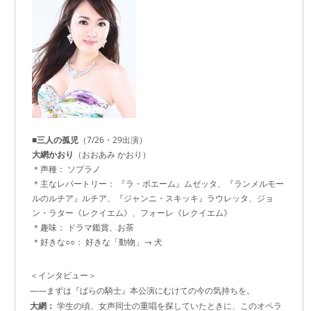
■三人の孤児
（7/26・29出演）
大網かおり
（おおあみ かおり）
＊声種： ソプラノ
＊主なレパートリー： 『ラ・ボエーム』ムゼッタ、『ランメルモー
ルのルチア』ルチア、『ジャンニ・スキッキ』ラウレッタ、ジョ
ン・ラター《レクイエム》、フォーレ《レクイエム》
＊趣味： ドラマ鑑賞、お茶
＊好きな○○： 好きな「動物」→ 犬
＜インタビュー＞
――まずは『ばらの騎士』本公演にむけての今の気持ちを。
大網：
学生の頃、女声同士の重唱を探していたときに、このオペラ