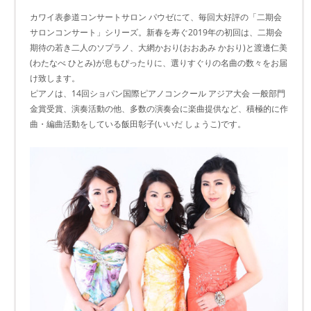
カワイ表参道コンサートサロン パウゼにて、毎回大好評の「二期会
サロンコンサート」シリーズ。新春を寿ぐ2019年の初回は、二期会
期待の若き二人のソプラノ、大網かおり(おおあみ かおり)と渡邊仁美
(わたなべ ひとみ)が息もぴったりに、選りすぐりの名曲の数々をお届
け致します。
ピアノは、14回ショパン国際ピアノコンクール アジア大会 一般部門
金賞受賞、演奏活動の他、多数の演奏会に楽曲提供など、積極的に作
曲・編曲活動をしている飯田彰子(いいだ しょうこ)です。