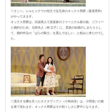
◇そこへ、レルヒェナウの領主で従兄弟のオックス男爵（妻屋秀和）
がやってきます。
オックス男爵は、武器商人で資産家のファーニナル家の娘、ゾフィー
と婚約のため、元帥夫人（林 正子）に、貴族の結婚のしきたりとし
て、婚約申込の「ばらの騎士」を選んでほしい、と頼みに来たのでし
た。
◇退出する機を失ったオクタヴィアン（小林由佳）は、小間使いの服
を着て現れます。オックス男爵はその初々しさに夢中になります。