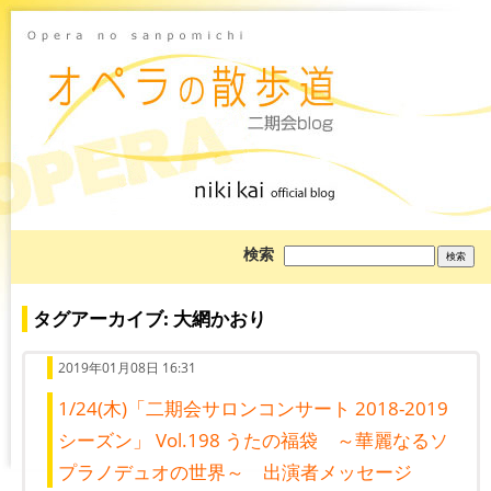
ブ
検索
ロ
グ
を
検
タグアーカイブ: 大網かおり
索:
2019年01月08日 16:31
1/24(木)「二期会サロンコンサート 2018-2019
シーズン」 Vol.198 うたの福袋 ～華麗なるソ
プラノデュオの世界～ 出演者メッセージ