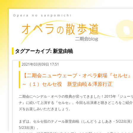
タグアーカイブ: 新堂由暁
2021年03月09日 17:51
【二期会ニューウェーブ・オペラ劇場『セルセ』
～（１）セルセ役 新堂由暁＆澤原行正
二期会にヘンデル・オペラの祭典が戻ってきました！2015年『ジュー
ナ』に続いて上演する『セルセ』。今回も出演者と聴きどころをご紹介
ズをお楽しみいただきましょう。
まずは、セルセ役のテノール新堂由暁（しんどう よしあき・5/22出演
5/23出演）。