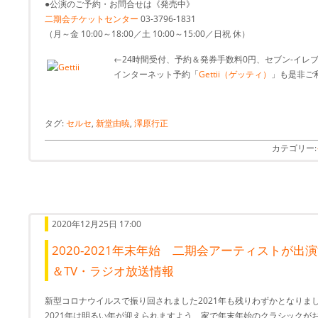
●公演のご予約・お問合せは《発売中》
二期会チケットセンター
03-3796-1831
（月～金 10:00～18:00／土 10:00～15:00／日祝 休）
←24時間受付、予約＆発券手数料0円、セブン-イレ
インターネット予約「
Gettii（ゲッティ）
」も是非ご利
タグ:
セルセ
,
新堂由暁
,
澤原行正
カテゴリー:
2020年12月25日 17:00
2020-2021年末年始 二期会アーティストが
＆TV・ラジオ放送情報
新型コロナウイルスで振り回されました2021年も残りわずかとなりま
2021年は明るい年が迎えられますよう、家で年末年始のクラシックが