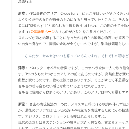
澤原行正
新堂：
僕は最後のアリア「Crude furie」にもご注目いただきたく思い
ようやく意中の女性が自分のものになると思っていたところに、その女
者には”恩知らず！”と罵られる手紙を送りつけられ、この世の全てを
ます（※
公演詳細ページ
の《ものがたり》をご参照ください）。
ロミルダが弟と結婚することになったのは自らの曖昧な物言いが原因で
い自分自身なので、同情の余地が全くないのですが、楽曲は素晴らしい
――なんだか、セルセはいつも怒っているんですね。それぞれの聴きど
澤原：
バロック・オペラの特徴ですが、このオペラ全体一人で歌う割合
す。3つのうちの1つがこのアリアの前にあるのですが、突然曲想が変
曲想が変わるのです。僕の主観ではありますが、そこがすごく不思議な
セルセの噛み合わない感じが出ているような気がします。
セルセは冒頭から数多くのアリアがあり、このアリアは中でも最もエネ
新堂：
音楽の表現技法の一つに、メリスマと呼ばれる歌詞を伴わず細
が、最後のアリアではセルセの怒りや苛立ちを表現するためにその技法
す。アジリタ、コロラトゥーラとも呼ばれたりしますね。
現代の楽器とは音のテンションや響きが大きく異なる、古楽器オーケス
わせて、バロック・オペラの醍醐味を感じていただけるかと思います。