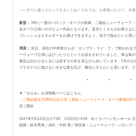
――すでに盛り上がってきましたね！それでは、お客様にむけて、本番
新堂：
3年に一度のバロック・オペラの祭典、二期会ニューウェーブ・
会オペラ公演へのデビュー作品となります。是非たくさんのお客さまに
フレッシュなエネルギーをお届けできますよう、全力で臨みたいと思い
澤原：
先日、演出の中村蓉さんが「オンブラ・マイ・フ」で歌われる
ーウェーブ公演にはぴったりだというお話をされていました。実は私の
最近は出かけるときには必ずその木を見ながら歩いています。5月の公
プラタナスに負けない大きな葉を広げ、舞台に立ちたいと思います。どう
＊ ＊ ＊
▼『セルセ』公演情報ページはこちら
・
二期会創立70周年記念公演 二期会ニューウェーブ・オペラ劇場2021年
京二期会
2021年5月22日(土)17:00、23日(日)14:00 めぐろパーシモンホール 
指揮：鈴木秀美／演出：中村 蓉／管弦楽：ニューウェーブ・バロック