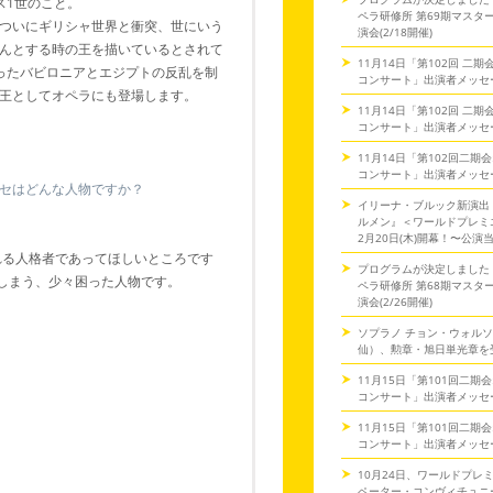
ス1世のこと。
ペラ研修所 第69期マスタ
ついにギリシャ世界と衝突、世にいう
演会(2/18開催)
んとする時の王を描いているとされて
11月14日「第102回 二
ったバビロニアとエジプトの反乱を制
コンサート」出演者メッセ
王としてオペラにも登場します。
11月14日「第102回 二
コンサート」出演者メッセ
11月14日「第102回二期
コンサート」出演者メッセ
セはどんな人物ですか？
イリーナ・ブルック新演出
ルメン』＜ワールドプレミ
2月20日(木)開幕！〜公演
れる人格者であってほしいところです
プログラムが決定しました
しまう、少々困った人物です。
ペラ研修所 第68期マスタ
演会(2/26開催)
ソプラノ チョン・ウォル
仙）、勲章・旭日単光章を
11月15日「第101回二期
コンサート」出演者メッセ
11月15日「第101回二期
コンサート」出演者メッセ
10月24日、ワールドプレ
ペーター・コンヴィチュニー