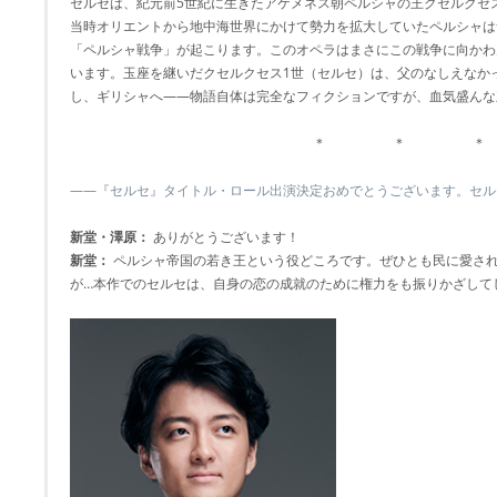
セルセは、紀元前5世紀に生きたアケメネス朝ペルシャの王クセルクセ
当時オリエントから地中海世界にかけて勢力を拡大していたペルシャは
「ペルシャ戦争」が起こります。このオペラはまさにこの戦争に向かわ
います。玉座を継いだクセルクセス1世（セルセ）は、父のなしえなか
し、ギリシャへ――物語自体は完全なフィクションですが、血気盛んな
＊ ＊ ＊
――『セルセ』タイトル・ロール出演決定おめでとうございます。セル
新堂・澤原：
ありがとうございます！
新堂：
ペルシャ帝国の若き王という役どころです。ぜひとも民に愛さ
が…本作でのセルセは、自身の恋の成就のために権力をも振りかざして