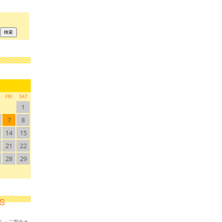
FRI
SAT
1
7
8
14
15
21
22
28
29
！～二期会オ