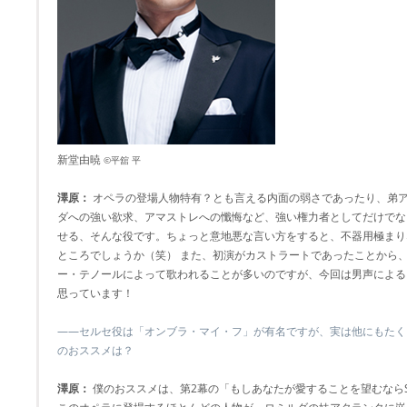
新堂由暁
©平舘 平
澤原：
オペラの登場人物特有？とも言える内面の弱さであったり、弟
ダへの強い欲求、アマストレへの懺悔など、強い権力者としてだけでな
せる、そんな役です。ちょっと意地悪な言い方をすると、不器用極まり
ところでしょうか（笑） また、初演がカストラートであったことから
ー・テノールによって歌われることが多いのですが、今回は男声による
思っています！
――セルセ役は「オンブラ・マイ・フ」が有名ですが、実は他にもたく
のおススメは？
澤原：
僕のおススメは、第2幕の「もしあなたが愛することを望むならSe br