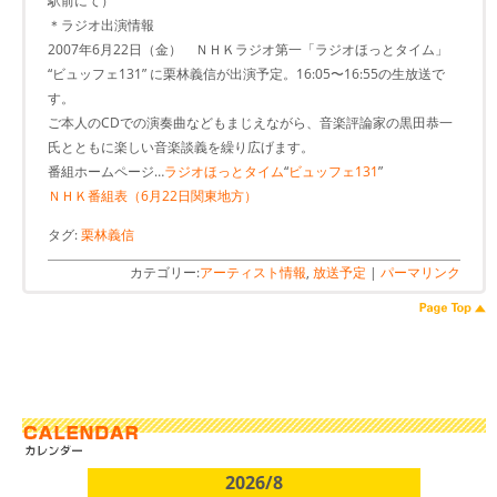
駅前にて）
＊ラジオ出演情報
2007年6月22日（金） ＮＨＫラジオ第一「ラジオほっとタイム」
“ビュッフェ131” に栗林義信が出演予定。16:05〜16:55の生放送で
す。
ご本人のCDでの演奏曲などもまじえながら、音楽評論家の黒田恭一
氏とともに楽しい音楽談義を繰り広げます。
番組ホームページ…
ラジオほっとタイム
“
ビュッフェ131
”
ＮＨＫ番組表（6月22日関東地方）
タグ:
栗林義信
カテゴリー:
アーティスト情報
,
放送予定
|
パーマリンク
2026/8