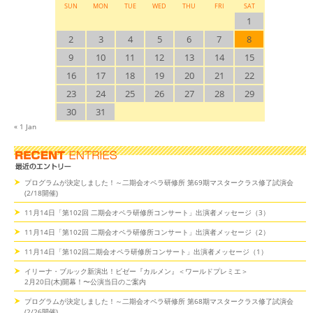
SUN
MON
TUE
WED
THU
FRI
SAT
1
2
3
4
5
6
7
8
9
10
11
12
13
14
15
16
17
18
19
20
21
22
23
24
25
26
27
28
29
30
31
« 1 Jan
プログラムが決定しました！～二期会オペラ研修所 第69期マスタークラス修了試演会
(2/18開催)
11月14日「第102回 二期会オペラ研修所コンサート」出演者メッセージ（3）
11月14日「第102回 二期会オペラ研修所コンサート」出演者メッセージ（2）
11月14日「第102回二期会オペラ研修所コンサート」出演者メッセージ（1）
イリーナ・ブルック新演出！ビゼー『カルメン』＜ワールドプレミエ＞
2月20日(木)開幕！〜公演当日のご案内
プログラムが決定しました！～二期会オペラ研修所 第68期マスタークラス修了試演会
(2/26開催)