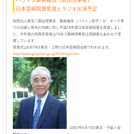
日本芸術院賞受賞とラジオ出演予定
財団法人東京二期会理事長、栗林義信（バリトン歌手）が、オペラ界
での活躍と長年の功績に対し平成18年度日本芸術院賞を受賞しまし
た。今年度の同賞受賞者は10名で栗林理事長は恩賜賞もあわせて受
賞しています。
受賞式は6月18日東京・上野の日本芸術院会館で行われます。
http://www.geijutuin.go.jp/H18insyo.htm
（2007年6月15日東京・千駄ヶ谷