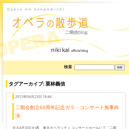
ブ
検索
ロ
グ
を
検
タグアーカイブ: 栗林義信
索:
2012年04月23日 18:44
二期会創立60周年記念ガラ・コンサート無事終
演
去る4月3日(火)夜、東京オペラシティ コンサートホールにて「二期