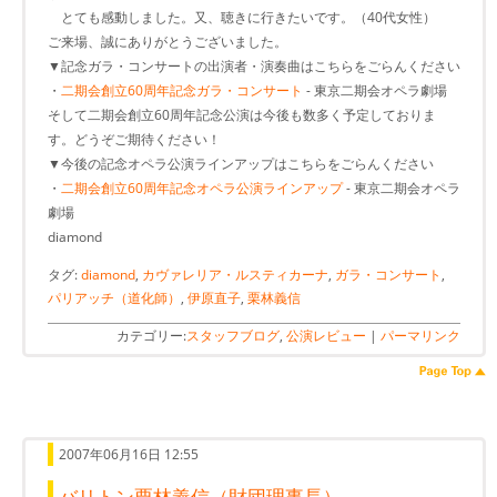
とても感動しました。又、聴きに行きたいです。（40代女性）
ご来場、誠にありがとうございました。
▼記念ガラ・コンサートの出演者・演奏曲はこちらをごらんください
・
二期会創立60周年記念ガラ・コンサート
- 東京二期会オペラ劇場
そして二期会創立60周年記念公演は今後も数多く予定しておりま
す。どうぞご期待ください！
▼今後の記念オペラ公演ラインアップはこちらをごらんください
・
二期会創立60周年記念オペラ公演ラインアップ
- 東京二期会オペラ
劇場
diamond
タグ:
diamond
,
カヴァレリア・ルスティカーナ
,
ガラ・コンサート
,
パリアッチ（道化師）
,
伊原直子
,
栗林義信
カテゴリー:
スタッフブログ
,
公演レビュー
|
パーマリンク
2007年06月16日 12:55
バリトン栗林義信（財団理事長）