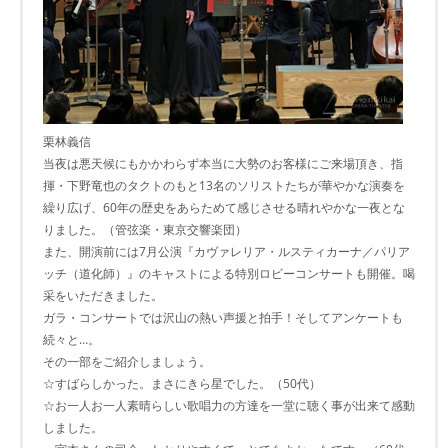
栗林義信
当夜は悪天候にもかかわらず本当に大勢のお客様にご来場頂き、指
揮・下野竜也のタクトのもと13名のソリストたちが華やかな演奏を
繰り広げ、60年の歴史をあらためて感じさせる晴れやかな一夜とな
りました。（管弦楽・東京交響楽団）
また、開演前には7月公演『カヴァレリア・ルスティカーナ／パリア
ッチ（道化師）』のキャストによる特別ロビーコンサートも開催。喝
采をいただきました。
ガラ・コンサートでは沢山の熱い声援と拍手！そしてアンケートも
続々と…。
その一部をご紹介しましょう。
☆すばらしかった。まさにきら星でした。（50代）
☆お一人お一人素晴らしい歌唱力の方達を一堂に聴く事が出来て感動
しました。