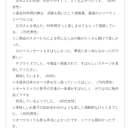
宮本さんの司会、わかりやすくて、とてもよかったです。（60代
女性）
☆過去60年間の舞台、演奏を思いだして感無量。最後のメリーウィ
ドーワルツは
立川さんを偲んだ。60年間ずっと楽しませてもらって感謝してい
る。（70代男性）
☆二期会のスターたちによる耳になじみの曲がたくさん聴けて楽しか
った。
ロビーコンサートもすばらしかった。事前に全く知らなかったので
嬉しい
サプライズでした。今後益々精進されて、すばらしいステージを実
現してください。
期待しています。（60代）
☆今後共日本のオペラ界を引っ張っていってほしい。（70代男性）
☆オーケストラと歌手の方達の一体感がすばらしく、ガラなのに毎作
品ドラマを
拝見しているようでした。（40代女性）
☆美味しいお菓子の詰め合わせのような楽しく感動的なひとときでし
た。（40代男性）
☆オーケストラも歌も本当によかったです。トークも面白かったで
す。