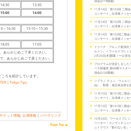
演会(2/18開催)
14:30
13:30
11月14日「第102回 二
15:00
14:00
コンサート」出演者メッセ
11月14日「第102回 二
コンサート」出演者メッセ
10～16:30
15:10～15:30
11月14日「第102回二期
コンサート」出演者メッセ
18:05
17:05
イリーナ・ブルック新演出
ルメン』＜ワールドプレミ
で、あらかじめご了承ください。
2月20日(木)開幕！〜公演
ので、あらかじめご了承ください。
プログラムが決定しました
ペラ研修所 第68期マスタ
演会(2/26開催)
見どころを紹介しています。
ソプラノ チョン・ウォルソ
R｜Tokyo Tips
仙）、勲章・旭日単光章を
11月15日「第101回二期
コンサート」出演者メッセ
11月15日「第101回二期
コンサート」出演者メッセ
チケット情報
,
公演情報
|
パーマリンク
10月24日、ワールドプレミ
ペーター・コンヴィチュニー
ュトラウス『影のない女』