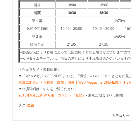
開場
18:00
18:00
開演
18:30
18:30
第１幕
約70分
休憩予定時刻
19:40～20:00
19:40～20:00
16:
第２幕
約95分
終演予定
21:35
21:35
※販売状況により券種によっては販売終了となる場合がございますの
※公演タイムテーブルは、当日の進行によりずれる場合がございます
【ウェブサイト掲載情報】
▼「WebマガジンOPENERS」では、『魔笛』のストーリーとともに
東京二期会オペラ劇場『魔笛』開幕 | Web Magazine OPENERS - THEATE
▼公演詳細はこちらをご覧ください。
2010年9月公演 W.A.モーツァルト『魔笛』
- 東京二期会オペラ劇場
タグ:
魔笛
カテゴリー: