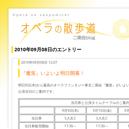
2010年09月08日のエントリー
2010年09月08日 12:07
『魔笛』いよいよ明日開幕！
明日9日(木)から最高のオペラファンタジー東京二期会『魔笛』がいよ
公演当日のご案内です。
当日券と公演タイムテーブルのご案
9月9日(木)
9月10日(金)
9月
当日券
S,A,B,C
S,A,B,C
当日券販売開始
17:30～
17:30～