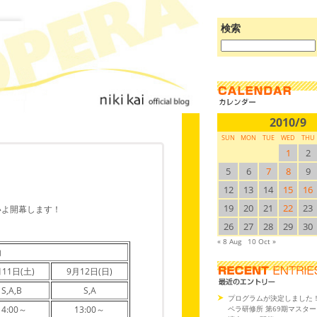
検索
ブ
ロ
グ
を
検
索:
2010/9
SUN
MON
TUE
WED
THU
1
2
5
6
7
8
9
12
13
14
15
16
19
20
21
22
23
いよ開幕します！
26
27
28
29
30
« 8 Aug
10 Oct »
内
11日(土)
9月12日(日)
S,A,B
S,A
プログラムが決定しました
ペラ研修所 第69期マスタ
14:00～
13:00～