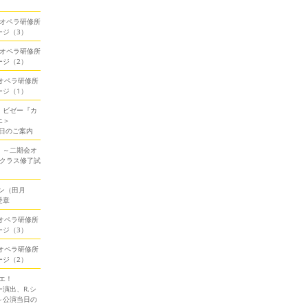
期会オペラ研修所
ージ（3）
期会オペラ研修所
ージ（2）
会オペラ研修所
ージ（1）
！ビゼー『カ
エ＞
当日のご案内
！～二期会オ
ークラス修了試
ン（田月
受章
会オペラ研修所
ージ（3）
会オペラ研修所
ージ（2）
エ！
演出、R.シ
～公演当日の