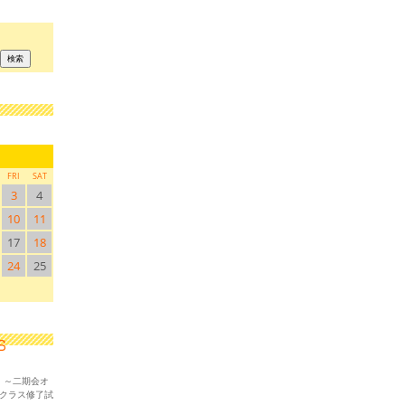
FRI
SAT
3
4
10
11
17
18
24
25
！～二期会オ
ークラス修了試