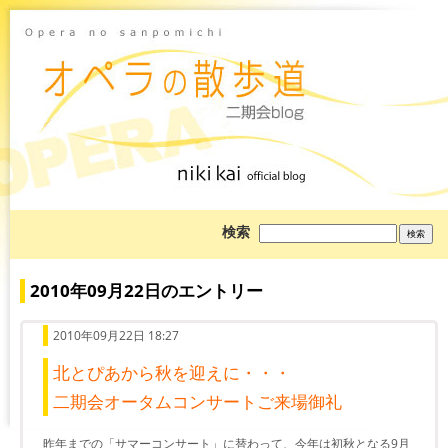
ブ
検索
ロ
グ
を
検
2010年09月22日のエントリー
索:
2010年09月22日 18:27
北とぴあから秋を迎えに・・・
二期会オータムコンサートご来場御礼
昨年までの「サマーコンサート」に替わって、今年は初秋となる9月