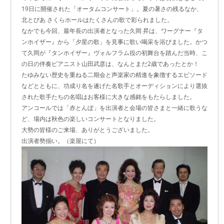
19日に開催された「オータムコンサート」。夏の暑さの残るなか、
北とぴあ さくらホールはたくさんの歌で彩られました。
なかでも今回、最年長の出演者となった久岡 昇は、ワーグナー『タ
ンホイザー』から「夕星の歌」を見事に歌い喝采を浴びました。かつ
て久岡が『タンホイザー』ヴォルフラム役の初舞台を踏んだ当時、こ
の日の伴奏ピアニスト山田武彦は、なんとまだ2歳であったとか！
たゆみない歴史を重ねる二期会と声楽家の精進を象徴するエピソード
などとともに、功成り名を遂げた名歌手とオーディションにより選抜
された歌手たちの名唱はお客様に大きな感銘をもたらしました。
アンコールでは「赤とんぼ」を出演者と会場の皆さまと一緒に歌うな
ど、場内は秋色の楽しいコンサートとなりました。
大勢の皆様のご来場、ありがとうございました。
出演者勢揃い。（楽屋にて）