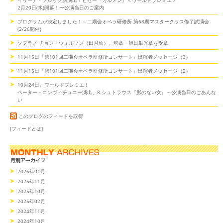
イリーナ・ブルック新演出！ビゼー『カルメン』＜ワールドプレミエ＞
2月20日(木)開幕！〜公演当日のご案内
プログラムが決定しました！～二期会オペラ研修所 第68期マスタークラス修了試演会
(2/26開催)
ソプラノ チョン・ウォルソン（田月仙）、勲章・旭日単光章を受章
11月15日「第101回二期会オペラ研修所コンサート」出演者メッセージ（3）
11月15日「第101回二期会オペラ研修所コンサート」出演者メッセージ（2）
10月24日、ワールドプレミエ！
ペーター・コンヴィチュニー演出、R.シュトラウス『影のない女』～公演当日のごあんな
い
このブログのフィードを取得
[フィードとは]
2026年01月
2025年11月
2025年10月
2025年02月
2024年11月
2024年10月