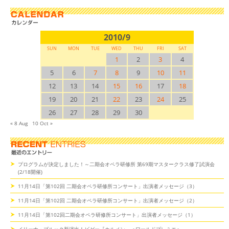
2010/9
SUN
MON
TUE
WED
THU
FRI
SAT
1
2
3
4
5
6
7
8
9
10
11
12
13
14
15
16
17
18
19
20
21
22
23
24
25
26
27
28
29
30
« 8 Aug
10 Oct »
プログラムが決定しました！～二期会オペラ研修所 第69期マスタークラス修了試演会
(2/18開催)
11月14日「第102回 二期会オペラ研修所コンサート」出演者メッセージ（3）
11月14日「第102回 二期会オペラ研修所コンサート」出演者メッセージ（2）
11月14日「第102回二期会オペラ研修所コンサート」出演者メッセージ（1）