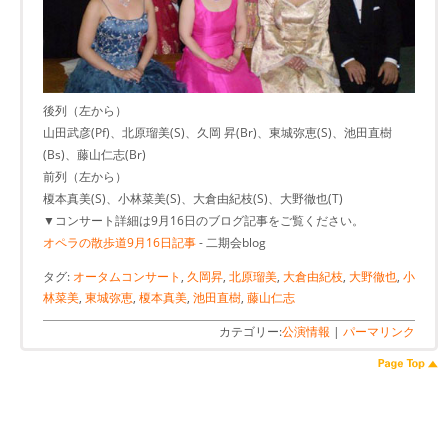
後列（左から）
山田武彦(Pf)、北原瑠美(S)、久岡 昇(Br)、東城弥恵(S)、池田直樹
(Bs)、藤山仁志(Br)
前列（左から）
榎本真美(S)、小林菜美(S)、大倉由紀枝(S)、大野徹也(T)
▼コンサート詳細は9月16日のブログ記事をご覧ください。
オペラの散歩道9月16日記事
- 二期会blog
タグ:
オータムコンサート
,
久岡昇
,
北原瑠美
,
大倉由紀枝
,
大野徹也
,
小
林菜美
,
東城弥恵
,
榎本真美
,
池田直樹
,
藤山仁志
カテゴリー:
公演情報
|
パーマリンク