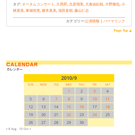
タグ:
オータムコンサート
,
久岡昇
,
北原瑠美
,
大倉由紀枝
,
大野徹也
,
小
林菜美
,
東城弥恵
,
榎本真美
,
池田直樹
,
藤山仁志
カテゴリー:
公演情報
|
パーマリンク
2010/9
SUN
MON
TUE
WED
THU
FRI
SAT
1
2
3
4
5
6
7
8
9
10
11
12
13
14
15
16
17
18
19
20
21
22
23
24
25
26
27
28
29
30
« 8 Aug
10 Oct »