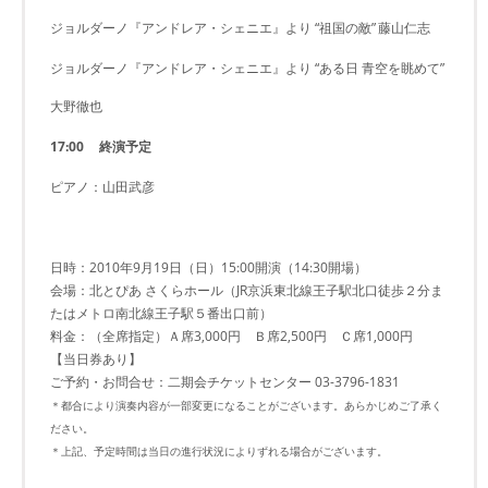
ジョルダーノ『アンドレア・シェニエ』より “祖国の敵”
藤山仁志
ジョルダーノ『アンドレア・シェニエ』より “ある日 青空を眺めて”
大野徹也
17:00
終演予定
ピアノ：山田武彦
日時：2010年9月19日（日）15:00開演（14:30開場）
会場：北とぴあ さくらホール（JR京浜東北線王子駅北口徒歩２分ま
たはメトロ南北線王子駅５番出口前）
料金：（全席指定）Ａ席3,000円 Ｂ席2,500円 Ｃ席1,000円
【当日券あり】
ご予約・お問合せ：二期会チケットセンター 03-3796-1831
＊都合により演奏内容が一部変更になることがございます。あらかじめご了承く
ださい。
＊上記、予定時間は当日の進行状況によりずれる場合がございます。