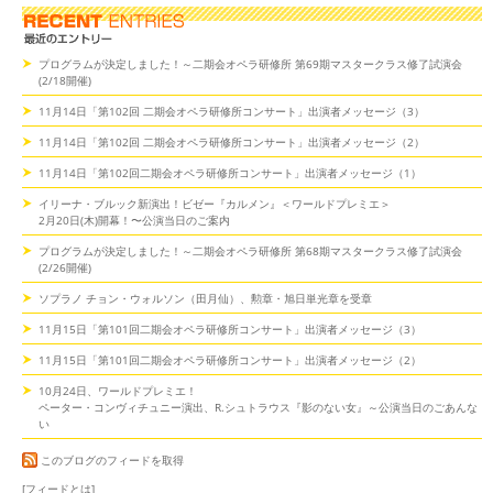
プログラムが決定しました！～二期会オペラ研修所 第69期マスタークラス修了試演会
(2/18開催)
11月14日「第102回 二期会オペラ研修所コンサート」出演者メッセージ（3）
11月14日「第102回 二期会オペラ研修所コンサート」出演者メッセージ（2）
11月14日「第102回二期会オペラ研修所コンサート」出演者メッセージ（1）
イリーナ・ブルック新演出！ビゼー『カルメン』＜ワールドプレミエ＞
2月20日(木)開幕！〜公演当日のご案内
プログラムが決定しました！～二期会オペラ研修所 第68期マスタークラス修了試演会
(2/26開催)
ソプラノ チョン・ウォルソン（田月仙）、勲章・旭日単光章を受章
11月15日「第101回二期会オペラ研修所コンサート」出演者メッセージ（3）
11月15日「第101回二期会オペラ研修所コンサート」出演者メッセージ（2）
10月24日、ワールドプレミエ！
ペーター・コンヴィチュニー演出、R.シュトラウス『影のない女』～公演当日のごあんな
い
このブログのフィードを取得
[フィードとは]