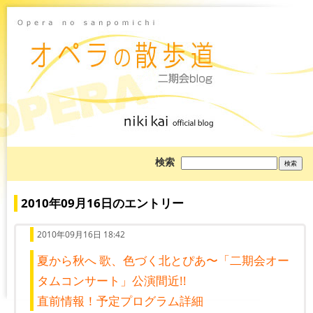
ブ
検索
ロ
グ
を
検
2010年09月16日のエントリー
索:
2010年09月16日 18:42
夏から秋へ 歌、色づく北とぴあ〜「二期会オー
タムコンサート」公演間近!!
直前情報！予定プログラム詳細