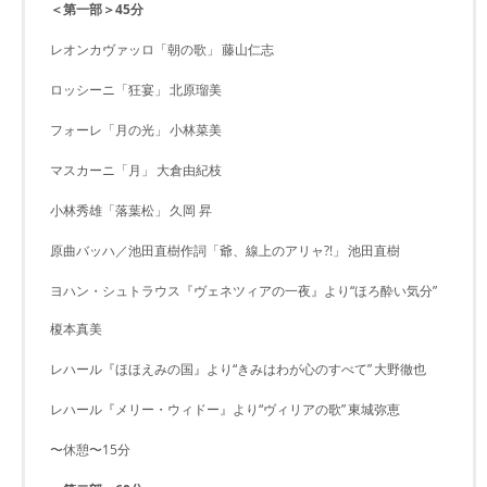
＜第一部＞45分
レオンカヴァッロ「朝の歌」
藤山仁志
ロッシーニ「狂宴」
北原瑠美
フォーレ「月の光」
小林菜美
マスカーニ「月」
大倉由紀枝
小林秀雄「落葉松」
久岡 昇
原曲バッハ／池田直樹作詞「爺、線上のアリャ?!」
池田直樹
ヨハン・シュトラウス『ヴェネツィアの一夜』より“ほろ酔い気分”
榎本真美
レハール『ほほえみの国』より“きみはわが心のすべて”
大野徹也
レハール『メリー・ウィドー』より“ヴィリアの歌”
東城弥恵
〜休憩〜15分