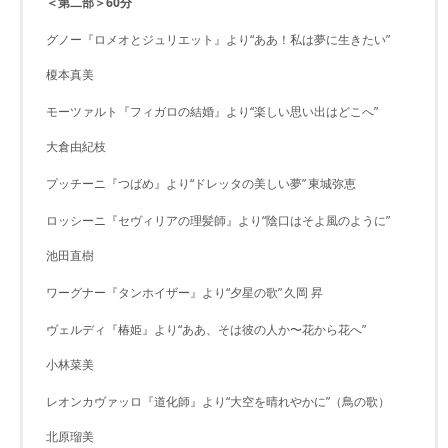
＜第二部＞60分
グノー『ロメオとジュリエット』より“ああ！私は夢に生きたい”
榎本真美
モーツァルト『フィガロの結婚』より“楽しい思い出はどこへ”
大倉由紀枝
プッチーニ『つばめ』より“ドレッタの美しい夢”
東城弥恵
ロッシーニ『セヴィリアの理髪師』より“陰口はそよ風のように”
池田直樹
ワーグナー『タンホイザー』より“夕星の歌”
久岡 昇
ヴェルディ『椿姫』より“ああ、そは彼の人か〜花から花へ”
小林菜美
レオンカヴァッロ『道化師』より“大空を晴れやかに”（鳥の歌）
北原瑠美