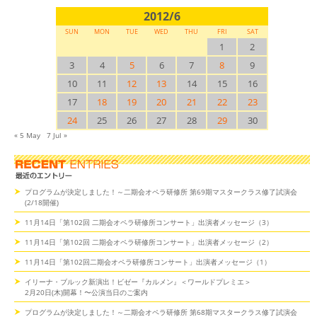
2012/6
SUN
MON
TUE
WED
THU
FRI
SAT
1
2
3
4
5
6
7
8
9
10
11
12
13
14
15
16
17
18
19
20
21
22
23
24
25
26
27
28
29
30
« 5 May
7 Jul »
プログラムが決定しました！～二期会オペラ研修所 第69期マスタークラス修了試演会
(2/18開催)
11月14日「第102回 二期会オペラ研修所コンサート」出演者メッセージ（3）
11月14日「第102回 二期会オペラ研修所コンサート」出演者メッセージ（2）
11月14日「第102回二期会オペラ研修所コンサート」出演者メッセージ（1）
イリーナ・ブルック新演出！ビゼー『カルメン』＜ワールドプレミエ＞
2月20日(木)開幕！〜公演当日のご案内
プログラムが決定しました！～二期会オペラ研修所 第68期マスタークラス修了試演会