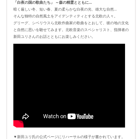
「白夜の国の歌曲たち」 ～森の精霊とともに…
暗く厳しい冬、短い春、夏の柔らかな白夜の光、雄大な自然…
そんな独特の自然風土をアイデンティティとする北欧の人々。
グリーグ、シベリウスら北欧作曲家の歌曲をとおして、彼の地の文化
と自然に思いを馳せてみます。北欧音楽のスペシャリスト、指揮者の
新田ユリさんのお話とともにお楽しみください。
▼新田ユリ氏の公式ページにリハーサルの様子が書かれています。