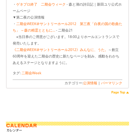
・
ゲネプロ終了 二期会ウィーク
- 森と湖の詩日記｜新田ユリ公式ホ
ームページ
▼第二夜の公演情報
・
二期会WEEK＠サントリーホール2012 第三夜「白夜の国の歌曲た
ち」 ～森の精霊とともに…
- 二期会21
※当日券のご用意がございます。18:00よりホールエントランスで
発売いたします。
《二期会WEEK＠サントリーホール2012》みんなに、うた。
～創立
60周年を迎えた二期会の歴史に新たなページを刻み、感動をわかち
あえるステージとなりますように。
タグ:
二期会Week
カテゴリー:
公演情報
|
パーマリンク