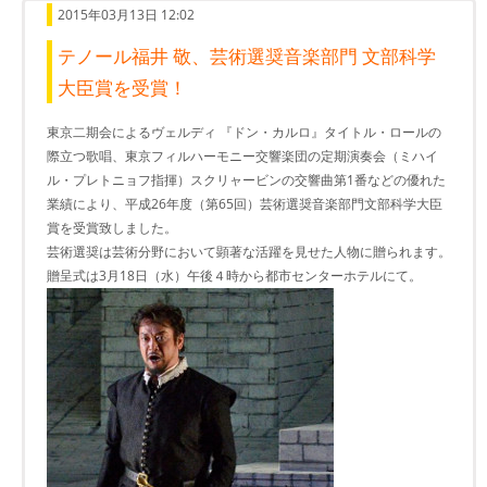
2015年03月13日 12:02
テノール福井 敬、芸術選奨音楽部門 文部科学
大臣賞を受賞！
東京二期会によるヴェルディ 『ドン・カルロ』タイトル・ロールの
際立つ歌唱、東京フィルハーモニー交響楽団の定期演奏会（ミハイ
ル・プレトニョフ指揮）スクリャービンの交響曲第1番などの優れた
業績により、平成26年度（第65回）芸術選奨音楽部門文部科学大臣
賞を受賞致しました。
芸術選奨は芸術分野において顕著な活躍を見せた人物に贈られます。
贈呈式は3月18日（水）午後４時から都市センターホテルにて。