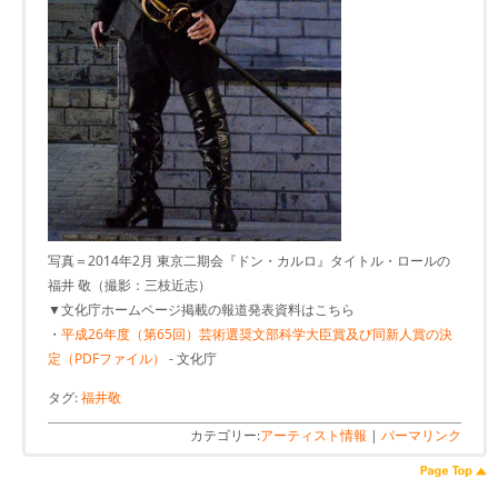
写真＝2014年2月 東京二期会『ドン・カルロ』タイトル・ロールの
福井 敬（撮影：三枝近志）
▼文化庁ホームページ掲載の報道発表資料はこちら
・
平成26年度（第65回）芸術選奨文部科学大臣賞及び同新人賞の決
定（PDFファイル）
- 文化庁
タグ:
福井敬
カテゴリー:
アーティスト情報
|
パーマリンク