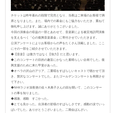
チケットは昨年暮れの段階で完売となり、当夜はご来場のお客様で満
席となりました。また、場内での募金にもご協力をいただき、重ねて
御礼申し上げます。誠にありがとうございました。
今回の演奏会の収益の一部とあわせて、音楽家による被災地訪問演奏
を支えるべく「心の復興音楽基金」に寄付させていただきます。
公演アンケートによりお客様からの声をたくさん頂戴しました。ここ
にその一部をご紹介させていただきます。
◆【音楽】 は微力ではなく【強力】だと思います。
◆このコンサートの目的の趣旨にかなった素晴らしい企画でした。復
興支援のために来た甲斐があった。
◆オペラの沢山のアリア、二重唱をすばらしいキャストで聴かせて頂
き、贅沢なコンサートでした。またゴールデンコンサートを再開させ
て下さい。
◆NHKラジオ深夜便の佐々木典子さんの回を聞いて、このコンサー
トの事を知りました。
◆感激、感動 すごかった。
◆とても良かった。出演者の皆様のすばらしさです。感動の涙でいっ
ぱいでした。ありがとうございました。二期会ばんざい。