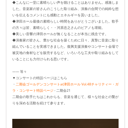
◆こんなに一堂に素晴らしい声を聴けることはありません。感激しま
した。音楽家の皆さんのこうした取り組み、演奏の合間での純粋な想
いを伝えるコメントにも感動とエネルギーを貰いました。
◆津田ホール最後の素晴らしい時間をありがとうございました。歌手
の方々は皆、素晴らしく・・河原忠之さんのピアノも堪能。
◆美しい音響の津田ホールが無くなることが本当に残念です。
◆演奏家の皆さん、豊かな社会を築くために日々、真摯に音楽に取り
組んでいることを実感できました。復興支援演奏やコンサート会場で
被災地の食材などを販売するなど、いろいろな工夫や取り組みをして
いることにも力付けられる思いです。
―― 等々
▼コンサートの特設ページはこちら
・
二期会ゴールデンコンサートat津田ホール Vol.48チャリティー・ガ
ラ・コンサート特設ページ
- 二期会21
二期会の歌手たちはこれからも、音楽を通じて、様々な社会との繋が
りを深める活動を続けて参ります。