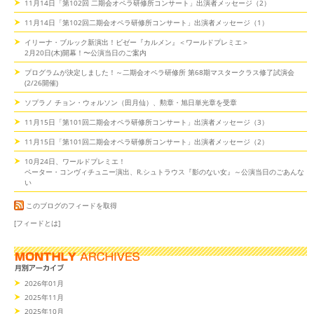
11月14日「第102回 二期会オペラ研修所コンサート」出演者メッセージ（2）
11月14日「第102回二期会オペラ研修所コンサート」出演者メッセージ（1）
イリーナ・ブルック新演出！ビゼー『カルメン』＜ワールドプレミエ＞
2月20日(木)開幕！〜公演当日のご案内
プログラムが決定しました！～二期会オペラ研修所 第68期マスタークラス修了試演会
(2/26開催)
ソプラノ チョン・ウォルソン（田月仙）、勲章・旭日単光章を受章
11月15日「第101回二期会オペラ研修所コンサート」出演者メッセージ（3）
11月15日「第101回二期会オペラ研修所コンサート」出演者メッセージ（2）
10月24日、ワールドプレミエ！
ペーター・コンヴィチュニー演出、R.シュトラウス『影のない女』～公演当日のごあんな
い
このブログのフィードを取得
[フィードとは]
2026年01月
2025年11月
2025年10月