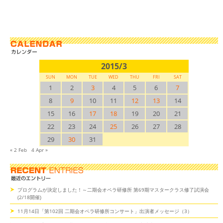
2015/3
SUN
MON
TUE
WED
THU
FRI
SAT
1
2
3
4
5
6
7
8
9
10
11
12
13
14
15
16
17
18
19
20
21
22
23
24
25
26
27
28
29
30
31
« 2 Feb
4 Apr »
プログラムが決定しました！～二期会オペラ研修所 第69期マスタークラス修了試演会
(2/18開催)
11月14日「第102回 二期会オペラ研修所コンサート」出演者メッセージ（3）