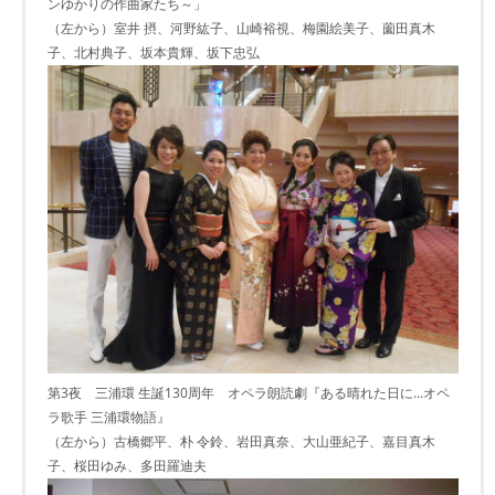
ンゆかりの作曲家たち～」
（左から）室井 摂、河野紘子、山崎裕視、梅園絵美子、薗田真木
子、北村典子、坂本貴輝、坂下忠弘
第3夜 三浦環 生誕130周年 オペラ朗読劇『ある晴れた日に...オペ
ラ歌手 三浦環物語』
（左から）古橋郷平、朴 令鈴、岩田真奈、大山亜紀子、嘉目真木
子、桜田ゆみ、多田羅迪夫