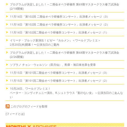
プログラムが決定しました！～二期会オペラ研修所 第69期マスタークラス修了試演会
(2/18開催)
11月14日「第102回 二期会オペラ研修所コンサート」出演者メッセージ（3）
11月14日「第102回 二期会オペラ研修所コンサート」出演者メッセージ（2）
11月14日「第102回二期会オペラ研修所コンサート」出演者メッセージ（1）
イリーナ・ブルック新演出！ビゼー『カルメン』＜ワールドプレミエ＞
2月20日(木)開幕！〜公演当日のご案内
プログラムが決定しました！～二期会オペラ研修所 第68期マスタークラス修了試演会
(2/26開催)
ソプラノ チョン・ウォルソン（田月仙）、勲章・旭日単光章を受章
11月15日「第101回二期会オペラ研修所コンサート」出演者メッセージ（3）
11月15日「第101回二期会オペラ研修所コンサート」出演者メッセージ（2）
10月24日、ワールドプレミエ！
ペーター・コンヴィチュニー演出、R.シュトラウス『影のない女』～公演当日のごあんな
い
このブログのフィードを取得
[フィードとは]