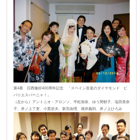
第4夜 日西修好400周年記念 「スペイン音楽のダイヤモンド ビ
バ☆エスパーニャ！」
（左から）アントニオ・アロンソ、平松加奈、ゆう間郁子、塩田美奈
子、井ノ上了吏、小貫岩夫、新宮由理、堀井義則、井ノ上ひろみ