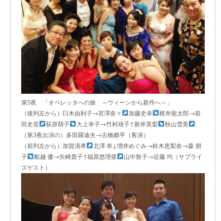
第5夜 「オペレッタへの旅 ～ウィーンから新作へ～」
（後列左から）臼木由利子→宮澤奈々
加藤史幸
梶井龍太郎→前
田史音
荻原萌子
大上幸子→竹村靖子↑新井英梨
秋山雪美
（第3夜出演の）多田羅迪夫→古橋郷平（客演）
（前列左から）加賀清孝
北澤 幸↓増井めぐみ→鈴木恵梨奈→森 朋
子
船越 優→矢崎貴子↑福原悠理亜
山中敦子→近藤 均（サプライ
ズゲスト）