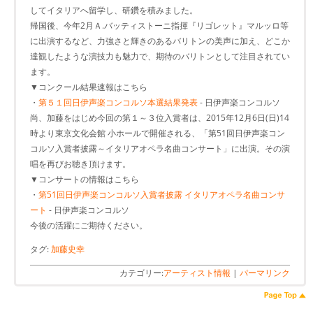
してイタリアへ留学し、研鑽を積みました。
帰国後、今年2月Ａ.バッティストーニ指揮『リゴレット』マルッロ等
に出演するなど、力強さと輝きのあるバリトンの美声に加え、どこか
達観したような演技力も魅力で、期待のバリトンとして注目されてい
ます。
▼コンクール結果速報はこちら
・
第５１回日伊声楽コンコルソ本選結果発表
- 日伊声楽コンコルソ
尚、加藤をはじめ今回の第１～３位入賞者は、2015年12月6日(日)14
時より東京文化会館 小ホールで開催される、「第51回日伊声楽コン
コルソ入賞者披露～イタリアオペラ名曲コンサート」に出演。その演
唱を再びお聴き頂けます。
▼コンサートの情報はこちら
・
第51回日伊声楽コンコルソ入賞者披露 イタリアオペラ名曲コンサ
ート
- 日伊声楽コンコルソ
今後の活躍にご期待ください。
タグ:
加藤史幸
カテゴリー:
アーティスト情報
|
パーマリンク