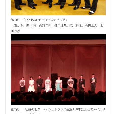
第1夜 「The JADE★アコースティック」
（左から）黒田 博、高野二郎、樋口達哉、成田博之、高田正人、北
川辰彦
第2夜 「歌曲の世界 R・シュトラウス生誕150年によせて～ベルリ