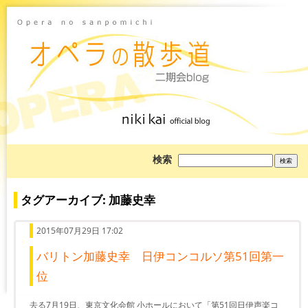
ブ
検索
ロ
グ
を
検
タグアーカイブ: 加藤史幸
索:
2015年07月29日 17:02
バリトン加藤史幸 日伊コンコルソ第51回第一
位
去る7月19日、東京文化会館 小ホールにおいて「第51回日伊声楽コ