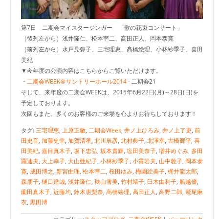
第7日 二期会マイスタージンガー 「歌の花束コンサート」
（後列左から）浅井隆仁、松本宰二、高田正人、岡本泰寛
（前列左から）水戸見弥子、三宅理恵、髙橋絵理、小林紗季子、喜田
美紀
▼今年度の公演内容はこちらからご覧いただけます。
・
二期会WEEK＠サントリーホール2014
- 二期会21
そして、来年度の二期会WEEKは、2015年6月22日(月)～28日(日)を
予定しております。
次回もまた、多くのお客様のご来場を心よりお待ちしております！
タグ:
三宅理恵
,
上原正敏
,
二期会Week
,
井ノ上ひろみ
,
井ノ上了吏
,
前
田史音
,
加藤史幸
,
加賀清孝
,
北川辰彦
,
北村典子
,
北澤幸
,
古橋郷平
,
喜
田美紀
,
嘉目真木子
,
坂下忠弘
,
坂本貴輝
,
塩田美奈子
,
増井めぐみ
,
多田
羅迪夫
,
大上幸子
,
大山亜紀子
,
小林紗季子
,
小貫岩夫
,
山中敦子
,
岡本泰
寛
,
成田博之
,
新宮由理
,
松本宰二
,
桜田ゆみ
,
梅園絵美子
,
梶井龍太郎
,
森朋子
,
樋口達哉
,
浅井隆仁
,
秋山雪美
,
竹村靖子
,
臼木由利子
,
船越優
,
薗田真木子
,
近藤均
,
鈴木恵梨奈
,
高橋絵理
,
高田正人
,
高野二郎
,
鷲尾麻
衣
,
黒田博