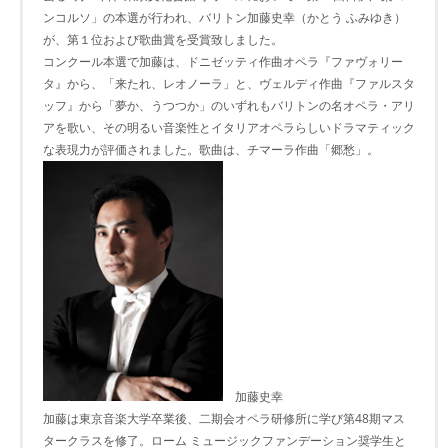
ンコルソ」の本選が行われ、バリトン加藤史幸（かとう ふみゆき）
が、第１位および歌曲賞を受賞致しました。
コンクール本選で加藤は、ドニゼッティ作曲オペラ『ファヴォリー
タ』から、「来たれ、レオノーラ」と、ヴェルディ作曲『ファルスタ
ッフ』から「夢か、うつつか」のいずれもバリトンの名オペラ・アリ
アを歌い、その明るい音楽性とイタリアオペラらしいドラマティック
な表現力が評価されました。歌曲は、チマーラ作曲「郷愁」。
加藤史幸
加藤は東京音楽大学卒業後、二期会オペラ研修所に学び第48期マス
タークラスを修了。ローム ミュージックファンデーション奨学生と