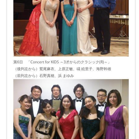
第6日 「Concert for KIDS ～3才からのクラシック(R)～」
（後列左から）鷲尾麻衣、上原正敏、礒 絵里子、海野幹雄
（前列左から）石野真穂、浜 まゆみ