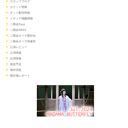
スタッフブログ
チケット情報
ネット配信情報
メディア掲載情報
二期会Days
二期会WEEK
二期会オペラ愛好会
二期会オペラ研修所
公演レビュー
公演情報
出演情報
放送予定
海外消息
稽古場レポート