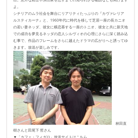
よ。
シチリアのムラ社会を舞台にリアリティたっぷりの『カヴァレリア
ルスティカーナ』と、1960年代に時代を移して芝居一座の長カニオ
の若い妻ネッダ、彼女に横恋慕する一座のトニオ、彼女と共に新天地
での成功を夢見るネッダの恋人シルヴィオの心理にさらに深く踏み込
む事で、作品のフレームをさらに越えたドラマの広がりへと誘ってゆ
きます。放送が楽しみです。
林田直
樹さんと田尾下 哲さん
▼「カフェ・フィガロ」放送サイトはこちら