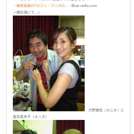
・
林田直樹の｢カフェ・フィガロ」
- Blue-radio.com
＜稽古場にて…＞
大野徹也（カニオ）と
嘉目真木子（ネッダ）