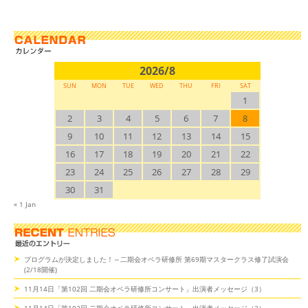
2026/8
SUN
MON
TUE
WED
THU
FRI
SAT
1
2
3
4
5
6
7
8
9
10
11
12
13
14
15
16
17
18
19
20
21
22
23
24
25
26
27
28
29
30
31
« 1 Jan
プログラムが決定しました！～二期会オペラ研修所 第69期マスタークラス修了試演会
(2/18開催)
11月14日「第102回 二期会オペラ研修所コンサート」出演者メッセージ（3）
11月14日「第102回 二期会オペラ研修所コンサート」出演者メッセージ（2）