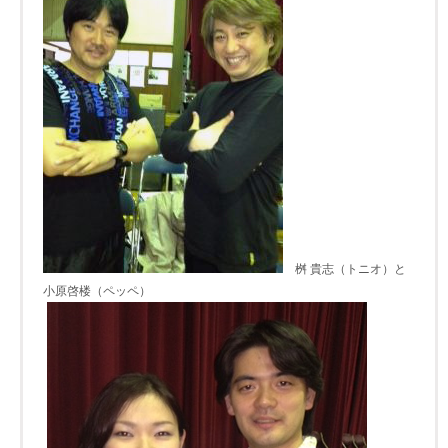
桝 貴志（トニオ）と
小原啓楼（ペッペ）