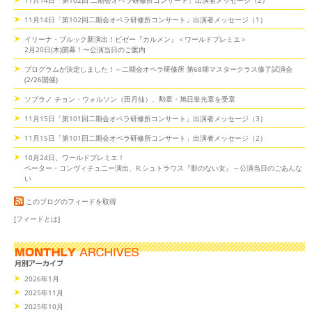
11月14日「第102回二期会オペラ研修所コンサート」出演者メッセージ（1）
イリーナ・ブルック新演出！ビゼー『カルメン』＜ワールドプレミエ＞
2月20日(木)開幕！〜公演当日のご案内
プログラムが決定しました！～二期会オペラ研修所 第68期マスタークラス修了試演会
(2/26開催)
ソプラノ チョン・ウォルソン（田月仙）、勲章・旭日単光章を受章
11月15日「第101回二期会オペラ研修所コンサート」出演者メッセージ（3）
11月15日「第101回二期会オペラ研修所コンサート」出演者メッセージ（2）
10月24日、ワールドプレミエ！
ペーター・コンヴィチュニー演出、R.シュトラウス『影のない女』～公演当日のごあんな
い
このブログのフィードを取得
[フィードとは]
2026年1月
2025年11月
2025年10月