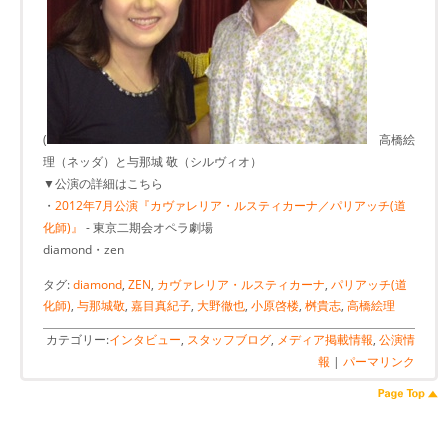
(
高橋絵
理（ネッダ）と与那城 敬（シルヴィオ）
▼公演の詳細はこちら
・
2012年7月公演『カヴァレリア・ルスティカーナ／パリアッチ(道
化師)』
- 東京二期会オペラ劇場
diamond・zen
タグ:
diamond
,
ZEN
,
カヴァレリア・ルスティカーナ
,
パリアッチ(道
化師)
,
与那城敬
,
嘉目真紀子
,
大野徹也
,
小原啓楼
,
桝貴志
,
高橋絵理
カテゴリー:
インタビュー
,
スタッフブログ
,
メディア掲載情報
,
公演情
報
|
パーマリンク