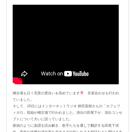
稽古場も日々充実の度合いを高めています
衣裳合わせも行われ
ていました。
そして、28日にはインターネットラジオ 林田直樹さんの「カフェフ
ィガロ」収録が稽古場で行われました。演出の田尾下が、演出コンセ
プトについて大いに語っていました。
探偵のように楽譜を読み解き、歌手たちを通して翻訳する田尾下演
出。意外な経歴や演出家を志すまでの知られざる秘話なども聞けます