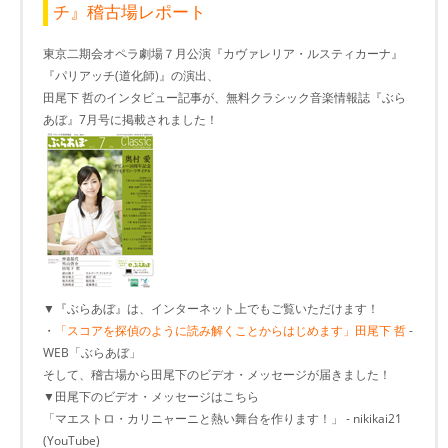
チ』稽古場レポート
東京二期会オペラ劇場７月公演『カヴァレリア・ルスティカーナ』
『パリアッチ(道化師)』の演出、
田尾下 哲のインタビュー記事が、無料クラシック音楽情報誌『ぶら
あぼ』7月号に掲載されました！
▼『ぶらあぼ』は、インターネット上でもご覧いただけます！
・
「スコアを探偵のように読み解くことからはじめます」田尾下 哲
-
WEB「ぶらあぼ」
そして、稽古場から田尾下のビデオ・メッセージが届きました！
▼田尾下のビデオ・メッセージはこちら
「マエストロ・カリニャーニと熱い舞台を作ります！」 - nikikai21
(YouTube)