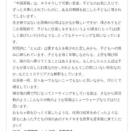
『中国茶碗』は、キラキラして可愛い音楽。子どものお気に入りで、
ずっと大事にされていたのに、ある日癇癪を起こした子どもに壊され
てしまいます…
生き物ではないお茶碗の心情はなかなか難しいですが、壊されてもど
こか楽観的で、子どもに仕返しをするというより(彼女にとっては)楽
しく遊びたいだけのような…とってもチャーミングな役になっていま
す。
対照的に『とんぼ』は愛する人を殺された悲しみから、子どもへの恨
みに縛られています。子どもを強く非難しながらも、上空を飛び回
り、彼の元へ降りてくることはありません。もしかしたらとんぼは子
どもが造り出した幻覚なのか…それとももうこの世にいない存在なの
か…などとミステリアスな解釈をしています。
出演者一同、日々あーでもないこーでもないと言いながら、汗だくで
稽古しています。
稽古場の隅で円になってミーティングをしている姿は、さながら部活
動のよう…こんなスポ根のような現場はニューウェーブならではだと
思います。
おもちゃ箱をひっくり返したような、仕掛け絵本をめくったような、
誰もにあった子どもの頃のあのドキドキする世界を是非観に来てくだ
さい!!