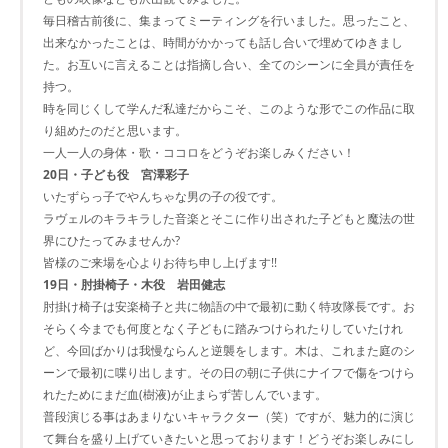
毎日稽古前後に、集まってミーティングを行いました。思ったこと、
出来なかったことは、時間がかかっても話し合いで埋めてゆきまし
た。お互いに言えることは指摘し合い、全てのシーンに全員が責任を
持つ。
時を同じくして学んだ私達だからこそ、このような形でこの作品に取
り組めたのだと思います。
一人一人の身体・歌・ココロをどうぞお楽しみください！
20日・子ども役 宮澤彩子
いたずらっ子でやんちゃな男の子の役です。
ラヴェルのキラキラした音楽とそこに作り出された子どもと魔法の世
界にひたってみませんか?
皆様のご来場を心よりお待ち申し上げます!!
19日・肘掛椅子・木役 岩田健志
肘掛け椅子は安楽椅子と共に物語の中で最初に動く特攻隊長です。お
そらく今までも何度となく子どもに踏みつけられたりしていたけれ
ど、今回ばかりは我慢ならんと逆襲をします。木は、これまた庭のシ
ーンで最初に喋り出します。その日の朝に子供にナイフで傷をつけら
れたためにまだ血(樹液)が止まらず苦しんでいます。
普段演じる事はあまりないキャラクター（笑）ですが、魅力的に演じ
て舞台を盛り上げていきたいと思っております！どうぞお楽しみにし