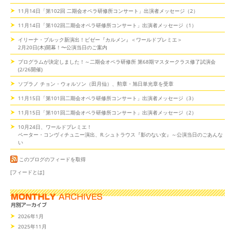
11月14日「第102回 二期会オペラ研修所コンサート」出演者メッセージ（2）
11月14日「第102回二期会オペラ研修所コンサート」出演者メッセージ（1）
イリーナ・ブルック新演出！ビゼー『カルメン』＜ワールドプレミエ＞
2月20日(木)開幕！〜公演当日のご案内
プログラムが決定しました！～二期会オペラ研修所 第68期マスタークラス修了試演会
(2/26開催)
ソプラノ チョン・ウォルソン（田月仙）、勲章・旭日単光章を受章
11月15日「第101回二期会オペラ研修所コンサート」出演者メッセージ（3）
11月15日「第101回二期会オペラ研修所コンサート」出演者メッセージ（2）
10月24日、ワールドプレミエ！
ペーター・コンヴィチュニー演出、R.シュトラウス『影のない女』～公演当日のごあんな
い
このブログのフィードを取得
[フィードとは]
2026年1月
2025年11月