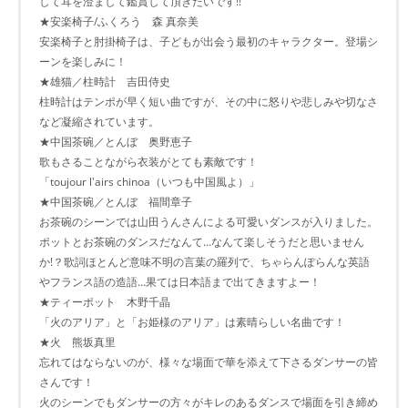
して耳を澄まして鑑賞して頂きたいです!!
★安楽椅子/ふくろう 森 真奈美
安楽椅子と肘掛椅子は、子どもが出会う最初のキャラクター。登場シ
ーンを楽しみに！
★雄猫／柱時計 吉田侍史
柱時計はテンポが早く短い曲ですが、その中に怒りや悲しみや切なさ
など凝縮されています。
★中国茶碗／とんぼ 奥野恵子
歌もさることながら衣装がとても素敵です！
「toujour l'airs chinoa（いつも中国風よ）」
★中国茶碗／とんぼ 福間章子
お茶碗のシーンでは山田うんさんによる可愛いダンスが入りました。
ポットとお茶碗のダンスだなんて…なんて楽しそうだと思いません
か!？歌詞ほとんど意味不明の言葉の羅列で、ちゃらんぽらんな英語
やフランス語の造語…果ては日本語まで出てきますよー！
★ティーポット 木野千晶
「火のアリア」と「お姫様のアリア」は素晴らしい名曲です！
★火 熊坂真里
忘れてはならないのが、様々な場面で華を添えて下さるダンサーの皆
さんです！
火のシーンでもダンサーの方々がキレのあるダンスで場面を引き締め