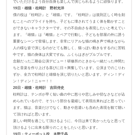
でいただけるよう自分自身も楽しんで演じられるように頑張ります。
19日・雄猫・柱時計 野村光洋
僕の役は『柱時計』と『雄猫』です。『柱時計』は規則正しく時を刻
むことへのプライドを持ち、子どもに壊されてうまく体を動かすこと
ができないキャラクターです。その不自由さを表現したいと考えてい
ます。『雄猫』は『雌猫』とペアで行動し、子どもを部屋の外に誘う
重要なシーンで登場します。非常にリアルな猫の鳴き声で鳴きながら
人の様な姿で演じるのがとても難しく、猫っぽい動きをするのに苦戦
中です。猫の身体は大変ですね。ふくらはぎがプルプルです。
念願だった二期会公演デビュー！研修所のときから一緒だった仲間た
ちと音楽を作り上げる喜びに日々興奮しています。公演までのこりわ
ずか、全力で柱時計と雄猫を演じ切りたいと思います。ディン！ディ
ン！ディン！ニャー！！
20日・雄猫・柱時計 吉田侍史
柱時計は、テンポが早く短い曲の中に怒りや悲しみや切なさなどが込
められているので、そういう部分を凝縮して表現出来ればと思ってい
ます。猫は、音楽だけでなく、動きや息遣いも含めた表現を観て聴い
て頂ければと思います。
楽しい時間を過ごして頂けるように、今日は来て良かったなと思って
頂けるように出来る限りのことをしたいと思います。
19日・ティーポット役 木野千晶