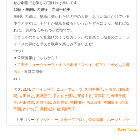
ぜひ劇場でお楽しみ頂ければ幸いです。
20日・羊飼いの娘役 寺田千絵美
羊飼いの娘は、壁紙に描かれた絵の中の人物、お互い気にかけている
少年と少女は、子どもが壁紙を破るといういたずらにより、離ればな
れに。 純粋な心をもつ少女役です。
ラヴェルのまるで音遊びのようなカラフルな音楽と二期会のニューフ
ェイスの弾ける演技と歌声を楽しみ下さいませ!
つづく
▼公演情報はこちらから！
・
二期会ニューウェーブ・オペラ劇場『スペイン時間』『子どもと魔
法』
- 東京二期会
zen
タグ:
ZEN
,
スペイン時間
,
ニューウェーブ
,
久利生悦子
,
伊藤光
,
加藤太
朗
,
吉田侍史
,
奥野恵子
,
子どもと魔法
,
守谷由香
,
宮澤彩子
,
寺田千絵
美
,
岩田健志
,
木野千晶
,
森真奈美
,
澤村翔子
,
熊坂真里
,
福間章子
,
糀場
芳嗣
,
赤井悦子
,
野村光洋
,
金澤梨恵子
カテゴリー:
インタビュー
,
スタッフブログ
,
公演情報
|
パーマリンク