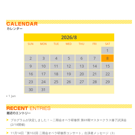
2026/8
SUN
MON
TUE
WED
THU
FRI
SAT
1
2
3
4
5
6
7
8
9
10
11
12
13
14
15
16
17
18
19
20
21
22
23
24
25
26
27
28
29
30
31
« 1 Jan
プログラムが決定しました！～二期会オペラ研修所 第69期マスタークラス修了試演会
(2/18開催)
11月14日「第102回 二期会オペラ研修所コンサート」出演者メッセージ（3）