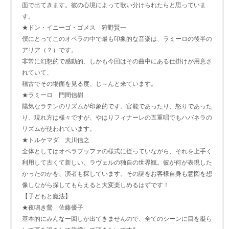
面で出てきます。彼の心境によって歌い分けられたらと思っていま
す。
★ドン・イニーゴ・ゴメス 狩野賢一
僕にとってこのオペラの中で最も印象的な音楽は、ラミーロの後半の
アリア（？）です。
非常に幻想的で感動的、しかも今回はその曲中にある仕掛けが用意さ
れていて、
稽古でその場面を見る度、じ～んと来ています。
★ラミーロ 門間信樹
陽気なラテンのリズムが印象的です。官能であったり、怒りであった
り、現れ方は様々ですが、やはりフィナーレの五重唱でもハバネラの
リズムが使われています。
★トルケマダ 大川信之
全体としてはオペラブッファの様式に従っていながら、それを上手く
利用して古くて新しい、ラヴェルの独自の世界観。彼が何が表現した
かったのかを、演者も探しています。その謎をお客様自身も意図を想
像しながら探してもらえると大変楽しめるはずです！
【子どもと魔法】
★夜鳴き鶯 佐藤優子
基本的にみんな一回しか出てきませんので、全てのシーンに目を凝ら