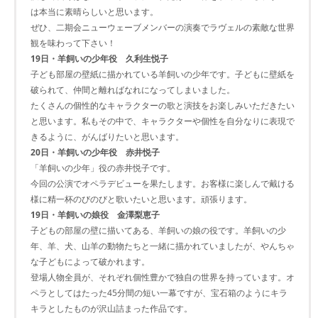
は本当に素晴らしいと思います。
ぜひ、二期会ニューウェーブメンバーの演奏でラヴェルの素敵な世界
観を味わって下さい！
19日・羊飼いの少年役 久利生悦子
子ども部屋の壁紙に描かれている羊飼いの少年です。子どもに壁紙を
破られて、仲間と離ればなれになってしまいました。
たくさんの個性的なキャラクターの歌と演技をお楽しみいただきたい
と思います。私もその中で、キャラクターや個性を自分なりに表現で
きるように、がんばりたいと思います。
20日・羊飼いの少年役 赤井悦子
「羊飼いの少年」役の赤井悦子です。
今回の公演でオペラデビューを果たします。お客様に楽しんで戴ける
様に精一杯のびのびと歌いたいと思います。頑張ります。
19日・羊飼いの娘役 金澤梨恵子
子どもの部屋の壁に描いてある、羊飼いの娘の役です。羊飼いの少
年、羊、犬、山羊の動物たちと一緒に描かれていましたが、やんちゃ
な子どもによって破かれます。
登場人物全員が、それぞれ個性豊かで独自の世界を持っています。オ
ペラとしてはたった45分間の短い一幕ですが、宝石箱のようにキラ
キラとしたものが沢山詰まった作品です。