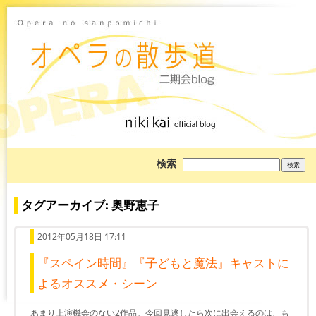
ブ
検索
ロ
グ
を
検
タグアーカイブ: 奥野恵子
索:
2012年05月18日 17:11
『スペイン時間』『子どもと魔法』キャストに
よるオススメ・シーン
あまり上演機会のない2作品。今回見逃したら次に出会えるのは、も