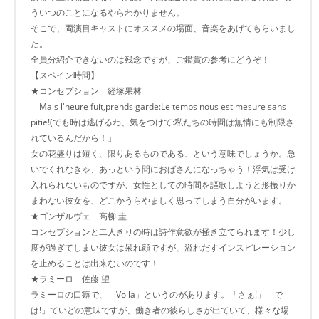
ういつのことになるやらわかりません。
そこで、両演目キャストにオススメの場面、音楽をあげてもらいまし
た。
全員分紹介できないのは残念ですが、ご鑑賞の参考にどうぞ！
【スペイン時間】
★コンセプション 経塚果林
「Mais l'heure fuit,prends garde:Le temps nous est mesure sans
pitie!(でも時は逃げるわ、気をつけて:私たちの時間は無情にも制限さ
れているんだから！」
女の花盛りは短く、限りあるものである、という意味でしょうか。急
いでくれなきゃ、あっという間におばさんになっちゃう！浮気は受け
入れられないものですが、女性としての時間を謳歌しようと形振りか
まわない彼女を、どこかうらやましく思ってしまう自分がいます。
★ゴンザルヴェ 高柳 圭
コンセプションと二人きりの時は詩作意欲が掻き立てられます！少し
度が過ぎてしまい彼女は呆れ顔ですが、溢れだすインスピレーション
を止めることは出来ないのです！
★ラミーロ 佐藤 望
ラミーロの口癖で、「Voila」というのがあります。「さぁ!」「で
は!」ていどの意味ですが、働き者の彼らしさが出ていて、様々な場