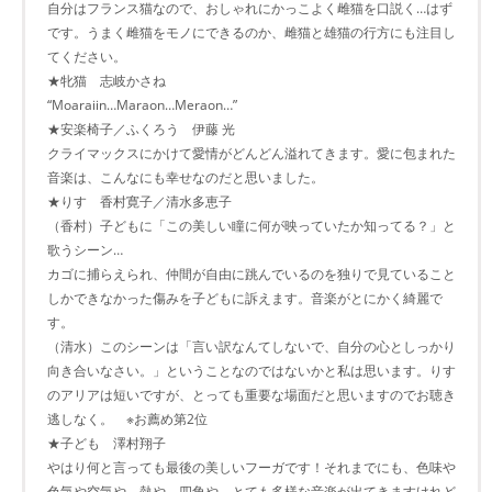
自分はフランス猫なので、おしゃれにかっこよく雌猫を口説く…はず
です。うまく雌猫をモノにできるのか、雌猫と雄猫の行方にも注目し
てください。
★牝猫 志岐かさね
“Moaraiin…Maraon…Meraon…”
★安楽椅子／ふくろう 伊藤 光
クライマックスにかけて愛情がどんどん溢れてきます。愛に包まれた
音楽は、こんなにも幸せなのだと思いました。
★りす 香村寛子／清水多恵子
（香村）子どもに「この美しい瞳に何が映っていたか知ってる？」と
歌うシーン…
カゴに捕らえられ、仲間が自由に跳んでいるのを独りで見ていること
しかできなかった傷みを子どもに訴えます。音楽がとにかく綺麗で
す。
（清水）このシーンは「言い訳なんてしないで、自分の心としっかり
向き合いなさい。」ということなのではないかと私は思います。りす
のアリアは短いですが、とっても重要な場面だと思いますのでお聴き
逃しなく。 ※お薦め第2位
★子ども 澤村翔子
やはり何と言っても最後の美しいフーガです！それまでにも、色味や
色気や空気や、熱や、四角や、とても多様な音楽が出てきますけれど