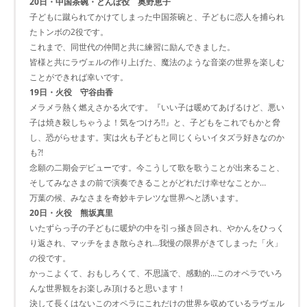
20日・中国茶碗・とんぼ役 奥野恵子
子どもに蹴られてかけてしまった中国茶碗と、子どもに恋人を捕られ
たトンボの2役です。
これまで、同世代の仲間と共に練習に励んできました。
皆様と共にラヴェルの作り上げた、魔法のような音楽の世界を楽しむ
ことができれば幸いです。
19日・火役 守谷由香
メラメラ熱く燃えさかる火です。『いい子は暖めてあげるけど、悪い
子は焼き殺しちゃうよ！気をつけろ!!』と、子どもをこれでもかと脅
し、恐がらせます。実は火も子どもと同じくらいイタズラ好きなのか
も?!
念願の二期会デビューです。今こうして歌を歌うことが出来ること、
そしてみなさまの前で演奏できることがどれだけ幸せなことか…
万葉の候、みなさまを奇妙キテレツな世界へと誘います。
20日・火役 熊坂真里
いたずらっ子の子どもに暖炉の中を引っ掻き回され、やかんをひっく
り返され、マッチをまき散らされ…我慢の限界がきてしまった「火」
の役です。
かっこよくて、おもしろくて、不思議で、感動的…このオペラでいろ
んな世界観をお楽しみ頂けると思います！
決して長くはないこのオペラにこれだけの世界を収めているラヴェル