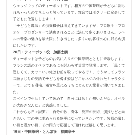
ウェッジウッドのティーポットです。相方の中国茶碗が子どもに割ら
れちゃったのでちょっと怒っています。舞台ではボクサーに変身して
子どもに仕返しします！！
「子どもと魔法」の演奏機会は増えてきていますが，プロ歌手・プロ
オケ・プロダンサーで演奏されることは決して多くありません。ラベ
ルの音楽の魅力を最大限に引き出した，多くのお客様の心に残る名演
にしたいです。
20日・ティーポット役 加藤太朗
ティーポットは子どものお気に入りの中国茶碗とともに登場します。
フランス語のオペラであるにも関わらず英語で登場します。「黒くて
逞しくて、カッコいい俺はお前を殴ってやるぞ！」そうやってフラン
ス語まじりの英語で子どもを脅す姿はどこかネジの外れたキャラクタ
ーで、とても滑稽。稽古を重ねるうちにどんどん愛着が湧いてきまし
た。
スペインで生活していて改めて「自分には歌しか無いんだな。オペラ
が大好きなんだ」と実感しました。
これからも日々誠実に、自分の歌、身体、発声の技術、演技などと向
き合い、世の中に求められる歌手になっていきたいです。皆様の厳し
い目と温かい目、その両方で応援して頂ければ嬉しく思います。
19日・中国茶碗・とんぼ役 福間章子