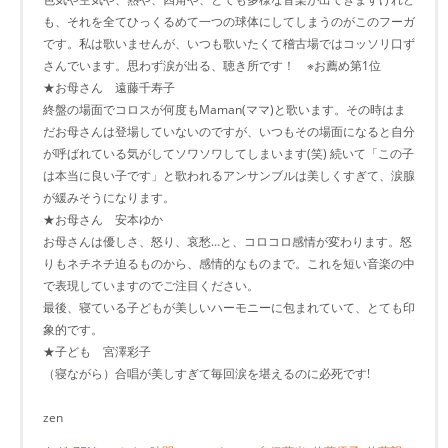
も、それを全てひっくるめて一つの球体にしてしまうのがこのフーガ
です。私は歌いませんが、いつも歌いたくて稽古場ではコッソリ口ず
さんでいます。思わず涙が出る、聴き所です！ ※お薦め第1位
★お母さん 遠藤千寿子
終盤の場面でコロスが何度もMaman(ママ)と歌います。その時はま
だお母さんは登場していないのですが、いつもその場面になると自分
が呼ばれている気がしてソワソワしてしまいます(笑) 続いて「この子
は本当に良い子です」と歌われるアンサンブルは美しくすぎて、涙腺
が緩みそうになります。
★お母さん 安本ゆか
お母さんは優しさ、怒り、哀愁…と、コロコロ感情が変わります。怒
りもネチネチ迫るものから、感情的なものまで。これを短い音楽の中
で表現していますのでご注目ください。
最後、寝ている子どもが美しいハーモニーに包まれていて、とても印
象的です。
★子ども 宮澤彩子
（寝ながら）合唱が美しすぎて毎回涙を堪えるのに必死です!
zen