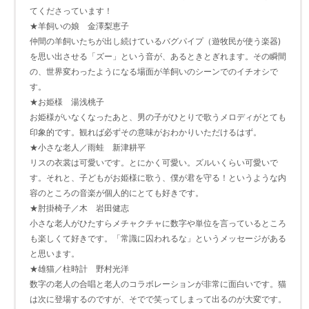
てくださっています！
★羊飼いの娘 金澤梨恵子
仲間の羊飼いたちが出し続けているバグパイプ（遊牧民が使う楽器)
を思い出させる「ズー」という音が、あるときとぎれます。その瞬間
の、世界変わったようになる場面が羊飼いのシーンでのイチオシで
す。
★お姫様 湯浅桃子
お姫様がいなくなったあと、男の子がひとりで歌うメロディがとても
印象的です。観れば必ずその意味がおわかりいただけるはず。
★小さな老人／雨蛙 新津耕平
リスの衣裳は可愛いです。とにかく可愛い。ズルいくらい可愛いで
す。それと、子どもがお姫様に歌う、僕が君を守る！というような内
容のところの音楽が個人的にとても好きです。
★肘掛椅子／木 岩田健志
小さな老人がひたすらメチャクチャに数字や単位を言っているところ
も楽しくて好きです。「常識に囚われるな」というメッセージがある
と思います。
★雄猫／柱時計 野村光洋
数字の老人の合唱と老人のコラボレーションが非常に面白いです。猫
は次に登場するのですが、そでで笑ってしまって出るのが大変です。