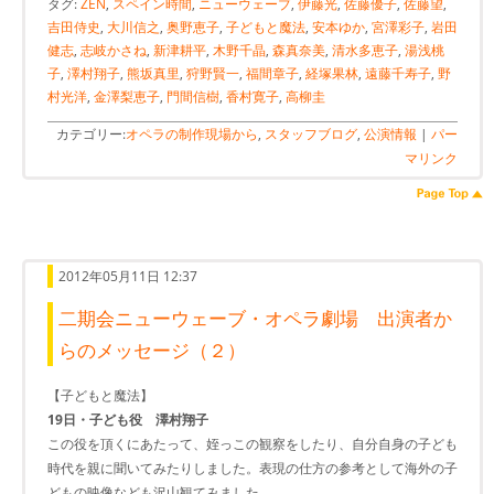
タグ:
ZEN
,
スペイン時間
,
ニューウェーブ
,
伊藤光
,
佐藤優子
,
佐藤望
,
吉田侍史
,
大川信之
,
奥野恵子
,
子どもと魔法
,
安本ゆか
,
宮澤彩子
,
岩田
健志
,
志岐かさね
,
新津耕平
,
木野千晶
,
森真奈美
,
清水多恵子
,
湯浅桃
子
,
澤村翔子
,
熊坂真里
,
狩野賢一
,
福間章子
,
経塚果林
,
遠藤千寿子
,
野
村光洋
,
金澤梨恵子
,
門間信樹
,
香村寛子
,
高柳圭
カテゴリー:
オペラの制作現場から
,
スタッフブログ
,
公演情報
|
パー
マリンク
2012年05月11日 12:37
二期会ニューウェーブ・オペラ劇場 出演者か
らのメッセージ（２）
【子どもと魔法】
19日・子ども役 澤村翔子
この役を頂くにあたって、姪っこの観察をしたり、自分自身の子ども
時代を親に聞いてみたりしました。表現の仕方の参考として海外の子
どもの映像なども沢山観てみました。