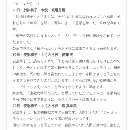
ていてください！
20日・肘掛椅子・木役 糀場芳嗣
「肘掛け椅子」と「木」は、子どもに乱暴に扱われつづけた結果、そ
れなりの「年季」を経て、魔法によって意思を持った、哀れな存在で
す。
「椅子の気持ちになる」という、人生で中々得難い経験をさせていた
だきました。
公演で見事な「椅子っぷり」をお客様に披露できるよう頑張ります。
19日・安楽椅子・ふくろう役 伊藤 光
安楽椅子は、恐らく今まで、子どもに荒く跳び跳ねられたりしたので
しょう。子どもが慌てて驚く様子を喜んでいます。ふくろうは、知恵
の象徴や、死の使い等と言われたりしますが、今回はきっと子どもの
イタズラを見てきたのだと思います。子どもに襲いかかる動物たち
に、『やっちまえ～っっ』と号令をかけるように鳴きます。
終演後、『素敵な時間だった』と思っていただけるように、今最高の
自分で舞台に立てるように、ラストスパート頑張りますっっ
20日・安楽椅子・ふくろう役 森 真奈美
安楽椅子は、私の初挑戦のマダム役です。人間じゃないけどｗ ふく
ろうは小さいけれどしっかり者の可愛いやつです。
他の出演者もきっと同じですが、普段やらない人間以外の役、楽しん