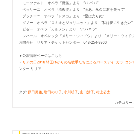
モーツァルト オペラ『魔笛』より “パ パ パ”
ベッリーニ オペラ『清教徒』より “ああ、永久に君を失って”
プッチーニ オペラ『トスカ』より “星は光りぬ”
グノー オペラ『ロミオとジュリエット』より “私は夢に生きたい”
ビゼー オペラ『カルメン』より “ハバネラ”
レハール オペレッタ『メリー・ウィドウ』より “メリー・ウィドウ
お問合せ：リリア・チケットセンター 048-254-9900
▼公演情報ページはこちら
・
リアの日2018 埼玉ゆかりの名歌手たちによるバースデイ･ガラ･コ
ンター リリア
タグ:
原田勇雅
,
増田のり子
,
小川明子
,
山口清子
,
村上公太
カテゴリー: