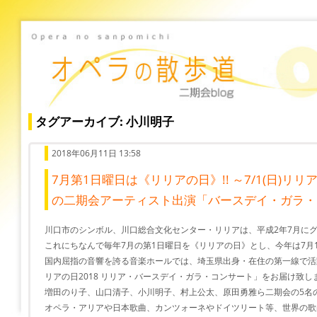
タグアーカイブ: 小川明子
2018年06月11日 13:58
7月第1日曜日は《リリアの日》!! ～7/1(日)
の二期会アーティスト出演「バースデイ・ガラ・
川口市のシンボル、川口総合文化センター・リリアは、平成2年7月に
これにちなんで毎年7月の第1日曜日を《リリアの日》とし、今年は7月
国内屈指の音響を誇る音楽ホールでは、埼玉県出身・在住の第一線で活
リアの日2018 リリア・バースデイ・ガラ・コンサート」をお届け致し
増田のり子、山口清子、小川明子、村上公太、原田勇雅ら二期会の5名
オペラ・アリアや日本歌曲、カンツォーネやドイツリート等、世界の歌