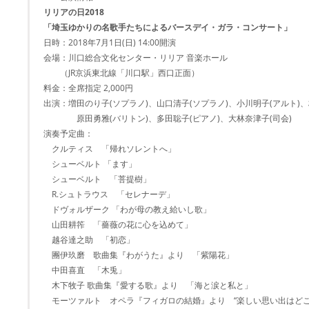
リリアの日2018
「埼玉ゆかりの名歌手たちによるバースデイ・ガラ・コンサート」
日時：2018年7月1日(日) 14:00開演
会場：川口総合文化センター・リリア 音楽ホール
（JR京浜東北線「川口駅」西口正面）
料金：全席指定 2,000円
出演：増田のり子(ソプラノ)、山口清子(ソプラノ)、小川明子(アルト)、
原田勇雅(バリトン)、多田聡子(ピアノ)、大林奈津子(司会)
演奏予定曲：
クルティス 「帰れソレントへ」
シューベルト 「ます」
シューベルト 「菩提樹」
R.シュトラウス 「セレナーデ」
ドヴォルザーク 「わが母の教え給いし歌」
山田耕筰 「薔薇の花に心を込めて」
越谷達之助 「初恋」
團伊玖磨 歌曲集『わがうた』より 「紫陽花」
中田喜直 「木兎」
木下牧子 歌曲集『愛する歌』より 「海と涙と私と」
モーツァルト オペラ『フィガロの結婚』より “楽しい思い出はどこ