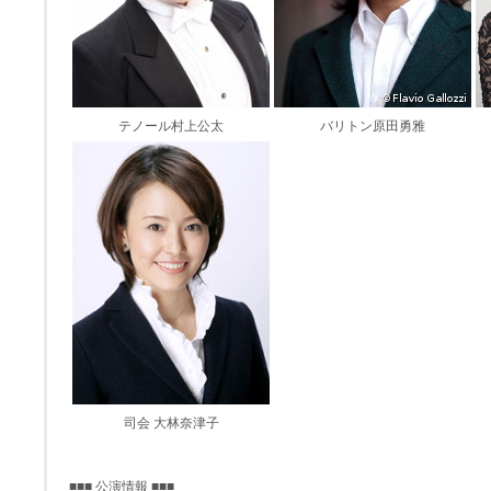
テノール村上公太
バリトン原田勇雅
司会 大林奈津子
■■■ 公演情報 ■■■