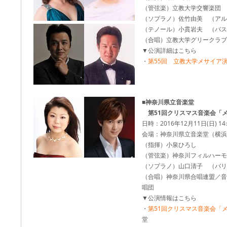
（管弦楽）立教大学交響楽団
（ソプラノ）佐竹由美 （アル
（テノール）小貫岩夫 （バス
（合唱）立教大学グリークラブ
▼公演詳細はこちら
・
第55回 立教大学メサイア
■
神奈川県立音楽堂
第51回クリスマス音楽会「
日時：2016年12月11日(日) 14
会場：神奈川県立音楽堂（横浜
（指揮）小泉ひろし
（管弦楽）神奈川フィルハーモ
（ソプラノ）山口清子 （バリ
（合唱）神奈川県合唱連盟／音
唱団
▼公演情報はこちら
・
第51回クリスマス音楽会「
堂