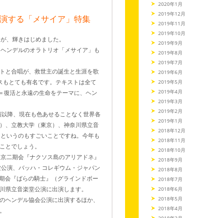
2020年1月
2019年12月
が出演する「メサイア」特集
2019年11月
2019年10月
ンが、輝きはじめました。
2019年9月
、ヘンデルのオラトリオ「メサイア」も
2019年8月
2019年7月
トと合唱が、救世主の誕生と生涯を歌
2019年6月
スもとても有名です。テキストは全て
2019年5月
2019年4月
部＝復活と永遠の生命をテーマに、ヘン
2019年3月
2019年2月
演以降、現在も色あせることなく世界各
2019年1月
）、立教大学（東京）、神奈川県立音
2018年12月
るというのもすごいことですね。今年も
2018年11月
ことでしょう。
2018年10月
東京二期会『ナクソス島のアリアドネ』
2018年9月
堂公演、バッハ・コレギウム・ジャパン
2018年8月
二期会『ばらの騎士』（グラインドボー
2018年7月
川県立音楽堂公演に出演します。
2018年6月
2018年5月
のヘンデル協会公演に出演するほか、
2018年4月
。
2018年3月