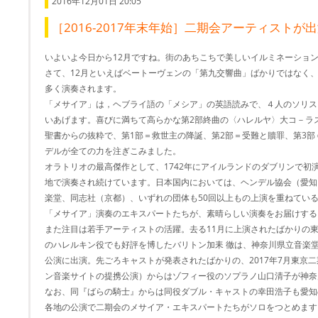
2016年12月01日 20:05
［2016-2017年末年始］二期会アーティスト
いよいよ今日から12月ですね。街のあちこちで美しいイルミネーショ
さて、12月といえばベートーヴェンの「第九交響曲」ばかりではなく
多く演奏されます。
「メサイア」は，ヘブライ語の「メシア」の英語読みで、４人のソリス
いあげます。喜びに満ちて高らかな第2部終曲の〈ハレルヤ〉大コ－ラ
聖書からの抜粋で、第1部＝救世主の降誕、第2部＝受難と贖罪、第3
デルが全ての力を注ぎこみました。
オラトリオの最高傑作として、1742年にアイルランドのダブリンで初
地で演奏され続けています。日本国内においては、ヘンデル協会（愛知
楽堂、同志社（京都）、いずれの団体も50回以上もの上演を重ねてい
「メサイア」演奏のエキスパートたちが、素晴らしい演奏をお届けする
また注目は若手アーティストの活躍。去る11月に上演されたばかりの
のハレルキン役でも好評を博したバリトン加耒 徹は、神奈川県立音楽
公演に出演。先ごろキャストが発表されたばかりの、2017年7月東京
ン音楽サイトの提携公演）からはゾフィー役のソプラノ山口清子が神奈
なお、同『ばらの騎士』からは同役ダブル・キャストの幸田浩子も愛知
各地の公演で二期会のメサイア・エキスパートたちがソロをつとめます