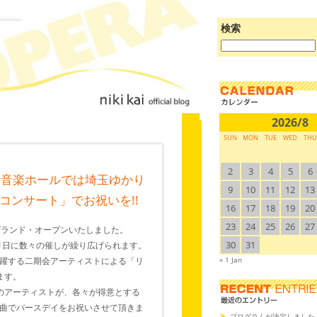
検索
ブ
ロ
グ
を
検
索:
2026/8
SUN
MON
TUE
WED
THU
2
3
4
5
6
リリア音楽ホールでは埼玉ゆかり
9
10
11
12
13
コンサート」でお祝いを!!
16
17
18
19
20
23
24
25
26
27
グランド・オープンいたしました。
30
31
1日に数々の催しが繰り広げられます。
躍する二期会アーティストによる「リ
« 1 Jan
ます。
のアーティストが、各々が得意とする
曲でバースデイをお祝いさせて頂きま
プログラムが決定しました