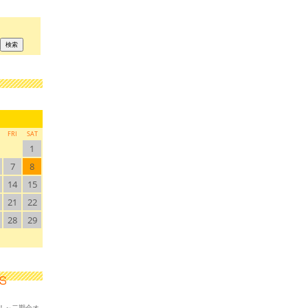
FRI
SAT
1
7
8
14
15
21
22
28
29
！～二期会オ