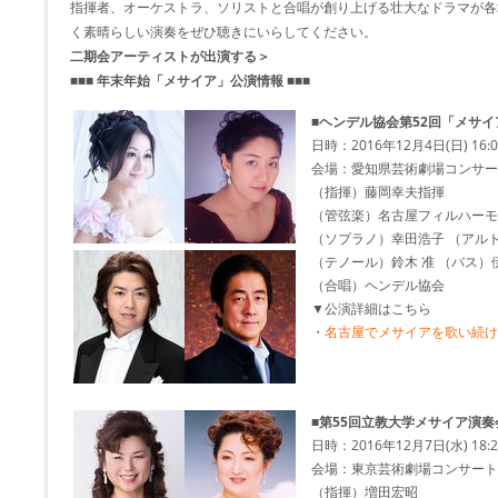
指揮者、オーケストラ、ソリストと合唱が創り上げる壮大なドラマが各
く素晴らしい演奏をぜひ聴きにいらしてください。
二期会アーティストが出演する＞
■■■ 年末年始「メサイア」公演情報 ■■■
■ヘンデル協会第52回「メサ
日時：2016年12月4日(日) 16:
会場：愛知県芸術劇場コンサー
（指揮）藤岡幸夫指揮
（管弦楽）名古屋フィルハーモ
（ソプラノ）幸田浩子 （アル
（テノール）鈴木 准 （バス）
（合唱）ヘンデル協会
▼公演詳細はこちら
・
名古屋でメサイアを歌い続け
■
第55回立教大学メサイア演奏
日時：2016年12月7日(水) 18:
会場：東京芸術劇場コンサート
（指揮）増田宏昭