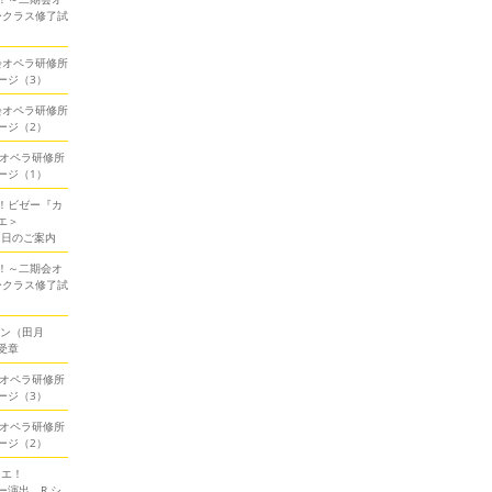
ークラス修了試
期会オペラ研修所
ージ（3）
期会オペラ研修所
ージ（2）
会オペラ研修所
ージ（1）
！ビゼー『カ
エ＞
当日のご案内
！～二期会オ
ークラス修了試
ソン（田月
受章
会オペラ研修所
ージ（3）
会オペラ研修所
ージ（2）
ミエ！
演出、R.シ