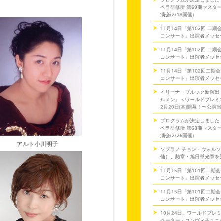
ペラ研修所 第69期マスタ
演会(2/18開催)
11月14日「第102回 二
コンサート」出演者メッセ
11月14日「第102回 二
コンサート」出演者メッセ
11月14日「第102回二期
コンサート」出演者メッセ
イリーナ・ブルック新演出
ルメン』＜ワールドプレミ
2月20日(木)開幕！〜公演
プログラムが決定しました
ペラ研修所 第68期マスタ
演会(2/26開催)
アルト小川明子
ソプラノ チョン・ウォル
仙）、勲章・旭日単光章を
11月15日「第101回二期
コンサート」出演者メッセ
11月15日「第101回二期
コンサート」出演者メッセ
10月24日、ワールドプレ
ペーター・コンヴィチュニー