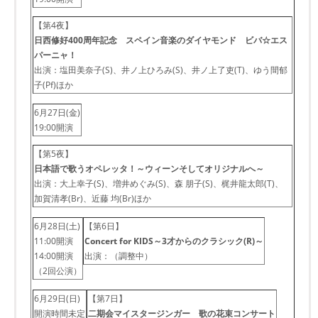
【第4夜】
日西修好400周年記念 スペイン音楽のダイヤモンド ビバ☆エス
パーニャ！
出演：塩田美奈子(S)、井ノ上ひろみ(S)、井ノ上了吏(T)、ゆう間郁
子(Pf)ほか
6月27日(金)
19:00開演
【第5夜】
日本語で歌うオペレッタ！～ウィーンそしてオリジナルへ～
出演：大上幸子(S)、増井めぐみ(S)、森 朋子(S)、梶井龍太郎(T)、
加賀清孝(Br)、近藤 均(Br)ほか
6月28日(土)
【第6日】
11:00開演
Concert for KIDS～3才からのクラシック(R)～
14:00開演
出演：（調整中）
（2回公演）
6月29日(日)
【第7日】
開演時間未定
二期会マイスタージンガー 歌の花束コンサート