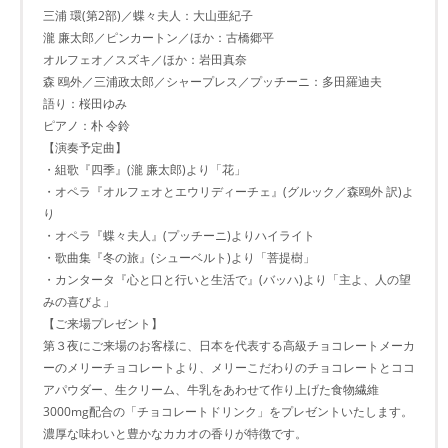
三浦 環(第2部)／蝶々夫人：大山亜紀子
瀧 廉太郎／ピンカートン／ほか：古橋郷平
オルフェオ／スズキ／ほか：岩田真奈
森 鴎外／三浦政太郎／シャープレス／プッチーニ：多田羅迪夫
語り：桜田ゆみ
ピアノ：朴 令鈴
【演奏予定曲】
・組歌『四季』(瀧 廉太郎)より「花」
・オペラ『オルフェオとエウリディーチェ』(グルック／森鴎外 訳)よ
り
・オペラ『蝶々夫人』(プッチーニ)よりハイライト
・歌曲集『冬の旅』(シューベルト)より「菩提樹」
・カンタータ『心と口と行いと生活で』(バッハ)より「主よ、人の望
みの喜びよ」
【ご来場プレゼント】
第３夜にご来場のお客様に、日本を代表する高級チョコレートメーカ
ーのメリーチョコレートより、メリーこだわりのチョコレートとココ
アパウダー、生クリーム、牛乳をあわせて作り上げた食物繊維
3000mg配合の「チョコレートドリンク」をプレゼントいたします。
濃厚な味わいと豊かなカカオの香りが特徴です。