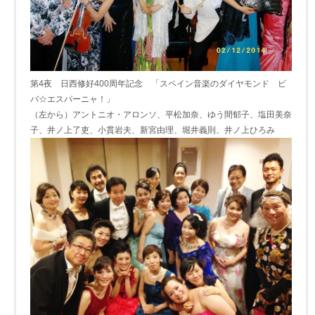
第4夜 日西修好400周年記念 「スペイン音楽のダイヤモンド ビ
バ☆エスパーニャ！」
（左から）アントニオ・アロンソ、平松加奈、ゆう間郁子、塩田美奈
子、井ノ上了吏、小貫岩夫、新宮由理、堀井義則、井ノ上ひろみ