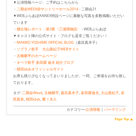
▼公演情報ページ、ご予約はこちらから
・
二期会WEEK@サントリーホール2014
- 二期会21
▼WEBぶらあぼANNEX特設ページに素敵な写真を多数掲載いただい
ています
・
稽古場レポート：第3夜〈三浦環物語〉
- WEBぶらあぼ
▼キャスト陣の公式サイト・ブログも是非ご覧ください！
・
MAKIKO YOSHIME OFFICIAL BLOG
（嘉目真木子）
・
ソプラノ歌手 大山亜紀子WEBサイト
・
古橋郷平のホームページ
・
オペラ歌手 多田羅 迪夫 紹介ブログ
・
桜田ゆみオフィシャルサイト
お席も残り少なくなってまいりましたが、一同、ご来場をお待ち致し
ております。
タグ:
二期会Week
,
古橋郷平
,
嘉目真木子
,
多田羅迪夫
,
大山亜紀子
,
岩
田真奈
,
桜田ゆみ
,
蝶々夫人
カテゴリー:
公演情報
|
パーマリンク