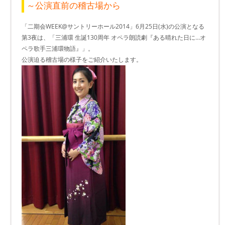
～公演直前の稽古場から
「二期会WEEK@サントリーホール2014」6月25日(水)の公演となる
第3夜は、「三浦環 生誕130周年 オペラ朗読劇『ある晴れた日に…オ
ペラ歌手三浦環物語』」。
公演迫る稽古場の様子をご紹介いたします。