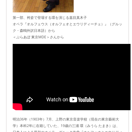
第一部、袴姿で登場する環を演じる嘉目真木子
オペラ『オルフェウス（オルフェオとエウリディーチェ）』（グルッ
ク・森鴎外訳日本語）から
＜ぶらあぼ 東京MDE＞さんから
明治36年（1903年）7月、上野の東京音楽学校（現在の東京藝術大
学）本科2年に在籍していた、19歳の三浦 環（みうら たまき）は、