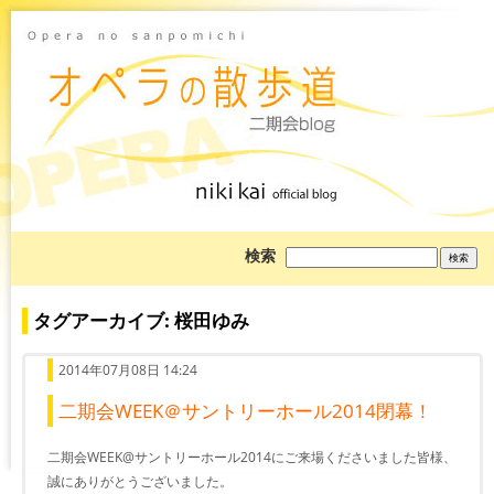
ブ
検索
ロ
グ
を
検
タグアーカイブ: 桜田ゆみ
索:
2014年07月08日 14:24
二期会WEEK＠サントリーホール2014閉幕！
二期会WEEK@サントリーホール2014にご来場くださいました皆様、
誠にありがとうございました。