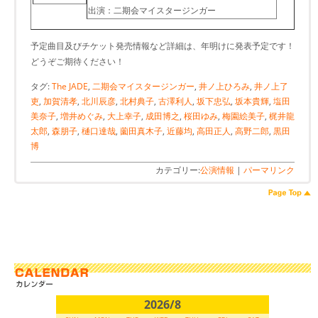
出演：二期会マイスタージンガー
予定曲目及びチケット発売情報など詳細は、年明けに発表予定です！
どうぞご期待ください！
タグ:
The JADE
,
二期会マイスタージンガー
,
井ノ上ひろみ
,
井ノ上了
吏
,
加賀清孝
,
北川辰彦
,
北村典子
,
古澤利人
,
坂下忠弘
,
坂本貴輝
,
塩田
美奈子
,
増井めぐみ
,
大上幸子
,
成田博之
,
桜田ゆみ
,
梅園絵美子
,
梶井龍
太郎
,
森朋子
,
樋口達哉
,
薗田真木子
,
近藤均
,
高田正人
,
高野二郎
,
黒田
博
カテゴリー:
公演情報
|
パーマリンク
2026/8