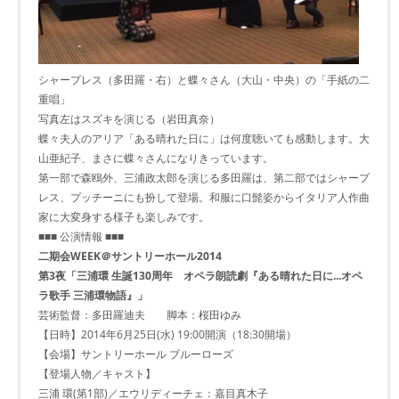
シャープレス（多田羅・右）と蝶々さん（大山・中央）の「手紙の二
重唱」
写真左はスズキを演じる（岩田真奈）
蝶々夫人のアリア「ある晴れた日に」は何度聴いても感動します。大
山亜紀子、まさに蝶々さんになりきっています。
第一部で森鴎外、三浦政太郎を演じる多田羅は、第二部ではシャープ
レス、プッチーニにも扮して登場。和服に口髭姿からイタリア人作曲
家に大変身する様子も楽しみです。
■■■ 公演情報 ■■■
二期会WEEK＠サントリーホール2014
第3夜「三浦環 生誕130周年 オペラ朗読劇『ある晴れた日に...オペ
ラ歌手 三浦環物語』」
芸術監督：多田羅迪夫 脚本：桜田ゆみ
【日時】2014年6月25日(水) 19:00開演（18:30開場）
【会場】サントリーホール ブルーローズ
【登場人物／キャスト】
三浦 環(第1部)／エウリディーチェ：嘉目真木子