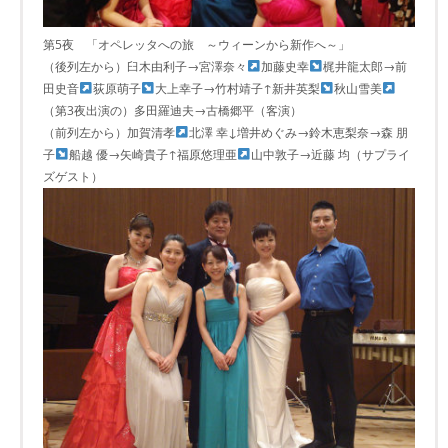
第5夜 「オペレッタへの旅 ～ウィーンから新作へ～」
（後列左から）臼木由利子→宮澤奈々
加藤史幸
梶井龍太郎→前
田史音
荻原萌子
大上幸子→竹村靖子↑新井英梨
秋山雪美
（第3夜出演の）多田羅迪夫→古橋郷平（客演）
（前列左から）加賀清孝
北澤 幸↓増井めぐみ→鈴木恵梨奈→森 朋
子
船越 優→矢崎貴子↑福原悠理亜
山中敦子→近藤 均（サプライ
ズゲスト）