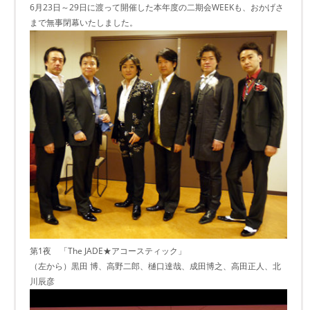
6月23日～29日に渡って開催した本年度の二期会WEEKも、おかげさ
まで無事閉幕いたしました。
第1夜 「The JADE★アコースティック」
（左から）黒田 博、高野二郎、樋口達哉、成田博之、高田正人、北
川辰彦