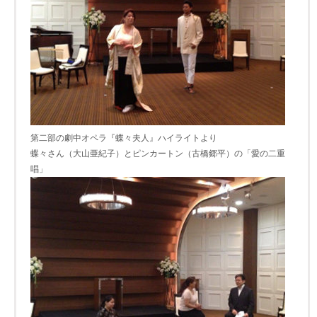
第二部の劇中オペラ『蝶々夫人』ハイライトより
蝶々さん（大山亜紀子）とピンカートン（古橋郷平）の「愛の二重
唱」