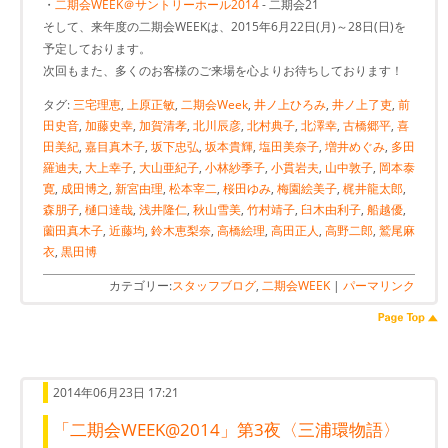
・
二期会WEEK＠サントリーホール2014
- 二期会21
そして、来年度の二期会WEEKは、2015年6月22日(月)～28日(日)を
予定しております。
次回もまた、多くのお客様のご来場を心よりお待ちしております！
タグ:
三宅理恵
,
上原正敏
,
二期会Week
,
井ノ上ひろみ
,
井ノ上了吏
,
前
田史音
,
加藤史幸
,
加賀清孝
,
北川辰彦
,
北村典子
,
北澤幸
,
古橋郷平
,
喜
田美紀
,
嘉目真木子
,
坂下忠弘
,
坂本貴輝
,
塩田美奈子
,
増井めぐみ
,
多田
羅迪夫
,
大上幸子
,
大山亜紀子
,
小林紗季子
,
小貫岩夫
,
山中敦子
,
岡本泰
寛
,
成田博之
,
新宮由理
,
松本宰二
,
桜田ゆみ
,
梅園絵美子
,
梶井龍太郎
,
森朋子
,
樋口達哉
,
浅井隆仁
,
秋山雪美
,
竹村靖子
,
臼木由利子
,
船越優
,
薗田真木子
,
近藤均
,
鈴木恵梨奈
,
高橋絵理
,
高田正人
,
高野二郎
,
鷲尾麻
衣
,
黒田博
カテゴリー:
スタッフブログ
,
二期会WEEK
|
パーマリンク
2014年06月23日 17:21
「二期会WEEK@2014」第3夜〈三浦環物語〉