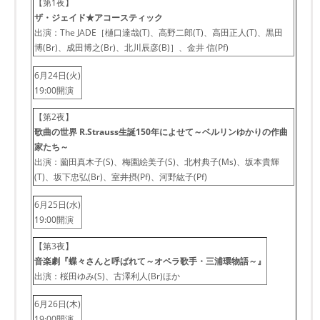
【第1夜】
ザ・ジェイド★アコースティック
出演：The JADE［樋口達哉(T)、高野二郎(T)、高田正人(T)、黒田
博(Br)、成田博之(Br)、北川辰彦(B)］、金井 信(Pf)
6月24日(火)
19:00開演
【第2夜】
歌曲の世界 R.Strauss生誕150年によせて～ベルリンゆかりの作曲
家たち～
出演：薗田真木子(S)、梅園絵美子(S)、北村典子(Ms)、坂本貴輝
(T)、坂下忠弘(Br)、室井摂(Pf)、河野紘子(Pf)
6月25日(水)
19:00開演
【第3夜】
音楽劇『蝶々さんと呼ばれて～オペラ歌手・三浦環物語～』
出演：桜田ゆみ(S)、古澤利人(Br)ほか
6月26日(木)
19:00開演