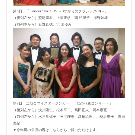
第6日 「Concert for KIDS ～3才からのクラシック(R)～」
（後列左から）鷲尾麻衣、上原正敏、礒 絵里子、海野幹雄
（前列左から）石野真穂、浜 まゆみ
第7日 二期会マイスタージンガー 「歌の花束コンサート」
（後列左から）浅井隆仁、松本宰二、高田正人、岡本泰寛
（前列左から）水戸見弥子、三宅理恵、髙橋絵理、小林紗季子、喜田
美紀
▼今年度の公演内容はこちらからご覧いただけます。