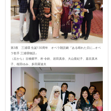
第3夜 三浦環 生誕130周年 オペラ朗読劇『ある晴れた日に...オペ
ラ歌手 三浦環物語』
（左から）古橋郷平、朴 令鈴、岩田真奈、大山亜紀子、嘉目真木
子、桜田ゆみ、多田羅迪夫