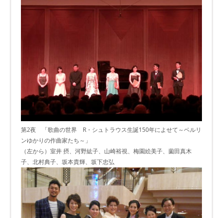
第2夜 「歌曲の世界 R・シュトラウス生誕150年によせて～ベルリ
ンゆかりの作曲家たち～」
（左から）室井 摂、河野紘子、山崎裕視、梅園絵美子、薗田真木
子、北村典子、坂本貴輝、坂下忠弘