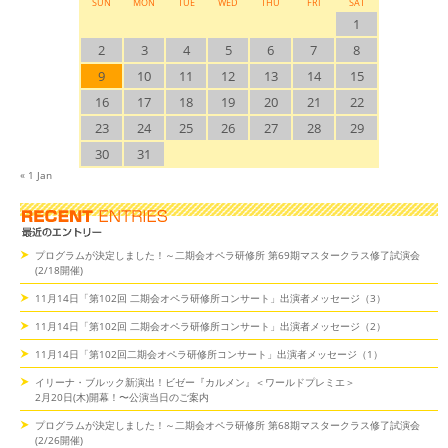
SUN
MON
TUE
WED
THU
FRI
SAT
1
2
3
4
5
6
7
8
9
10
11
12
13
14
15
16
17
18
19
20
21
22
23
24
25
26
27
28
29
30
31
« 1 Jan
プログラムが決定しました！～二期会オペラ研修所 第69期マスタークラス修了試演会
(2/18開催)
11月14日「第102回 二期会オペラ研修所コンサート」出演者メッセージ（3）
11月14日「第102回 二期会オペラ研修所コンサート」出演者メッセージ（2）
11月14日「第102回二期会オペラ研修所コンサート」出演者メッセージ（1）
イリーナ・ブルック新演出！ビゼー『カルメン』＜ワールドプレミエ＞
2月20日(木)開幕！〜公演当日のご案内
プログラムが決定しました！～二期会オペラ研修所 第68期マスタークラス修了試演会
(2/26開催)