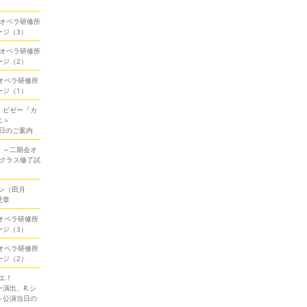
期会オペラ研修所
ージ（3）
期会オペラ研修所
ージ（2）
会オペラ研修所
ージ（1）
！ビゼー『カ
エ＞
当日のご案内
！～二期会オ
ークラス修了試
ン（田月
受章
会オペラ研修所
ージ（3）
会オペラ研修所
ージ（2）
エ！
演出、R.シ
～公演当日の