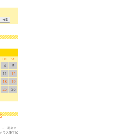
FRI
SAT
4
5
11
12
18
19
25
26
！～二期会オ
ークラス修了試