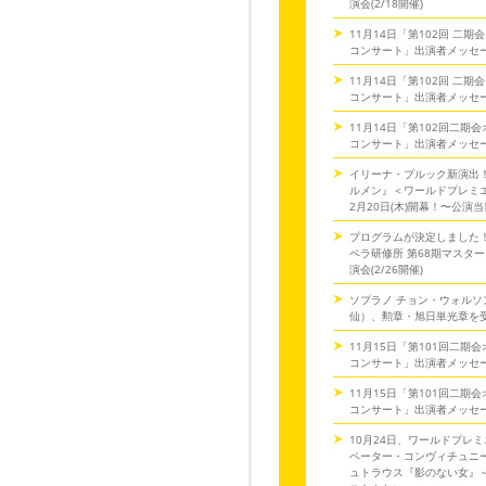
演会(2/18開催)
11月14日「第102回 二
コンサート」出演者メッセ
11月14日「第102回 二
コンサート」出演者メッセ
11月14日「第102回二期
コンサート」出演者メッセ
イリーナ・ブルック新演出
ルメン』＜ワールドプレミ
2月20日(木)開幕！〜公演
プログラムが決定しました
ペラ研修所 第68期マスタ
演会(2/26開催)
ソプラノ チョン・ウォルソ
仙）、勲章・旭日単光章を
11月15日「第101回二期
コンサート」出演者メッセ
11月15日「第101回二期
コンサート」出演者メッセ
10月24日、ワールドプレミ
ペーター・コンヴィチュニー
ュトラウス『影のない女』