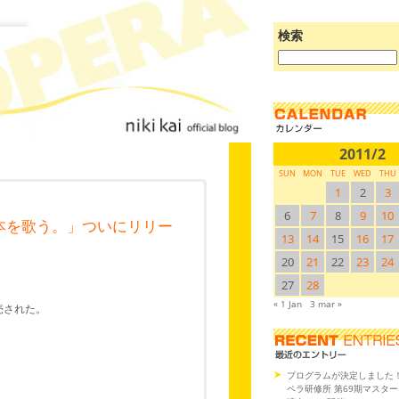
検索
ブ
ロ
グ
を
検
索:
2011/2
SUN
MON
TUE
WED
THU
1
2
3
6
7
8
9
10
本を歌う。」ついにリリー
13
14
15
16
17
20
21
22
23
24
27
28
« 1 Jan
3 mar »
売された。
プログラムが決定しました
ペラ研修所 第69期マスタ