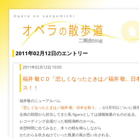
2011年02月12日のエントリー
2011年02月12日 10:05
福井 敬ＣＤ「悲しくなったときは／福井 敬、日
ス！！
福井敬のニューアルバム
「悲しくなったときは／福井 敬、日本を歌う。」
が2月9日についに発
企画の段階から担当してきた私 figaroとしては感慨無量のものがある。
レコーディング会場だった相模湖畔のホール。
休憩時間に出てみると、木々の梢を鳴らしながら
かたわらを吹きぬけていった晩夏の風が思い出される。