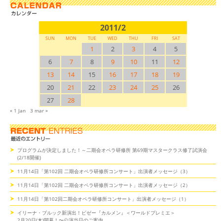
2011/2
SUN
MON
TUE
WED
THU
FRI
SAT
1
2
3
4
5
6
7
8
9
10
11
12
13
14
15
16
17
18
19
20
21
22
23
24
25
26
27
28
« 1 Jan
3 mar »
プログラムが決定しました！～二期会オペラ研修所 第69期マスタークラス修了試演会
(2/18開催)
11月14日「第102回 二期会オペラ研修所コンサート」出演者メッセージ（3）
11月14日「第102回 二期会オペラ研修所コンサート」出演者メッセージ（2）
11月14日「第102回二期会オペラ研修所コンサート」出演者メッセージ（1）
イリーナ・ブルック新演出！ビゼー『カルメン』＜ワールドプレミエ＞
2月20日(木)開幕！〜公演当日のご案内