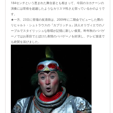
184センチという恵まれた舞台姿とも相まって、今回のヨカナーンの
演奏には世俗を超越したようなカリスマ性さえ宿っているかのようで
す。
★一方、23日に登場の友清崇は、2009年に二期会でビューした際の
リヒャルト・シュトラウスの『カプリッチョ』詩人オリヴィエでのノ
ーブルでスタイリッシュな歌唱が記憶に新しい俊英。昨年秋のパパゲ
ーノではお茶目でとぼけた表情のパパゲーノを好演し、テレビ放送で
も絶賛を浴びました。