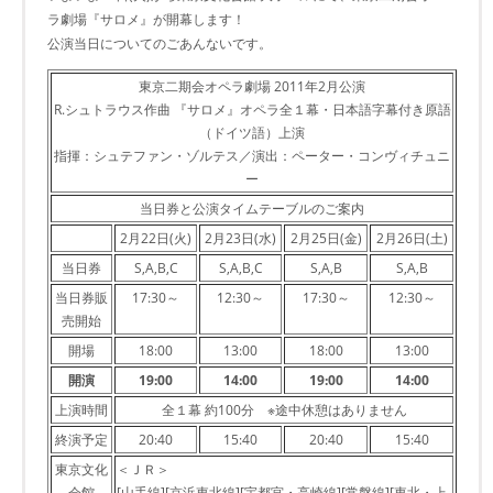
ラ劇場『サロメ』が開幕します！
公演当日についてのごあんないです。
東京二期会オペラ劇場 2011年2月公演
R.シュトラウス作曲 『サロメ』オペラ全１幕・日本語字幕付き原語
（ドイツ語）上演
指揮：シュテファン・ゾルテス／演出：ペーター・コンヴィチュニ
ー
当日券と公演タイムテーブルのご案内
2月22日(火)
2月23日(水)
2月25日(金)
2月26日(土)
当日券
S,A,B,C
S,A,B,C
S,A,B
S,A,B
当日券販
17:30～
12:30～
17:30～
12:30～
売開始
開場
18:00
13:00
18:00
13:00
開演
19:00
14:00
19:00
14:00
上演時間
全１幕 約100分 ※途中休憩はありません
終演予定
20:40
15:40
20:40
15:40
東京文化
＜ＪＲ＞
会館
[山手線][京浜東北線][宇都宮・高崎線][常磐線][東北・上