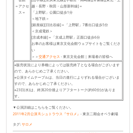
＝アクセ
越・長野・秋田・山形新幹線]＝
ス＝
「上野駅」公園口徒歩1分
＜地下鉄＞
[銀座線][日比谷線]＝「上野駅」7番出口徒歩5分
＜京成電鉄＞
[京成本線]＝「京成上野駅」正面口徒歩6分
お車のお客様は東京文化会館ウェブサイトをご覧くださ
い
＞＞
交通アクセス
- 東京文化会館｜来場者の皆様へ
※販売状況により券種によっては販売終了となる場合がございます
ので、あらかじめご了承ください。
※公演タイムテーブルは、当日の進行によりずれる場合がございま
すので、あらかじめご了承ください。
※23日(水)は、終演20分後よりアフタートーク(約60分)がありま
す。
▼公演詳細はこちらをご覧ください。
2011年2月公演 R.シュトラウス『サロメ』
- 東京二期会オペラ劇場
タグ:
サロメ