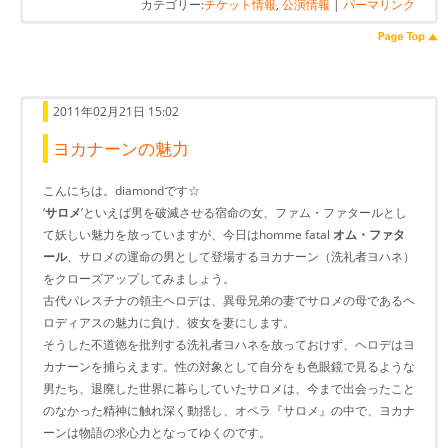
カテゴリー:
チケット情報
,
公演情報
|
パーマリンク
2011年02月21日 15:02
ヨカナーンの魅力
こんにちは。diamondです☆
‘
サロメ
’といえば男を破滅させる宿命の女、ファム・ファタールとし
て妖しい魅力を放っていますが、今日はhomme fatal
オム・ファタ
ール
、サロメの運命の男として登場するヨカナーン（洗礼者ヨハネ）
をクローズアップしてみましょう。
古代パレスチナの領主ヘロデは、異母兄弟の妻でサロメの母であるヘ
ロディアスの魅力に負け、彼女を妻にします。
そうした不道徳を批判する洗礼者ヨハネを放っておけず、ヘロデはヨ
カナーンを捕らえます。性の対象として自分をも色眼鏡で見るような
男たち、退廃した世界に暮らしていたサロメは、今まで出会ったこと
のなかった精神に触れ深く動揺し、オペラ『サロメ』の中で、ヨカナ
ーンは物語の求心力となってゆくのです。