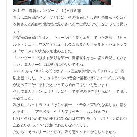
2010年『魔笛』パパゲーノ (c)三枝近志
普段は二枚目のイメージだけに、その徹底した役創りの緻密さや急所
を押さえた絶妙な躍動感に驚かされたのは私だけではなかったと思い
ます。
声楽家の家庭に生まれ、ウィーンにも長く留学していた友清。リヒャ
ルト・シュトラウスでデビューし今回もまたリヒャルト・シュトラウ
ス『サロメ』の大役を射止めました。
「パパゲーノではまず笑顔を第一に喜怒哀楽を思い切り表現してみま
した。ヨカナーンには笑顔は少ないですね。
2005年から2007年の間にウィーン国立歌劇場でも『サロメ』は5回
以上観ました。Ｒ.シュトラウスの音楽は芸術の都‘ウィーン’という地
があってこそ生まれたといっても過言ではないと思います。
そしてヨカナーンはバリトンにとって羨望の役であり私にとって憧れ
の役でした。
私はＲ．シュトラウス『ばらの騎士』の音楽の官能的な美しさに惹か
れますし、『アラベラ』や『カプリッチョ』も大好きです。
けれどそれらの作品の中心にあるのは女性であって、バリトンに真の
主役といえるような役柄はあまりないのです。
だからこそヨカナーンの存在に強く惹かれるのかもしれません。