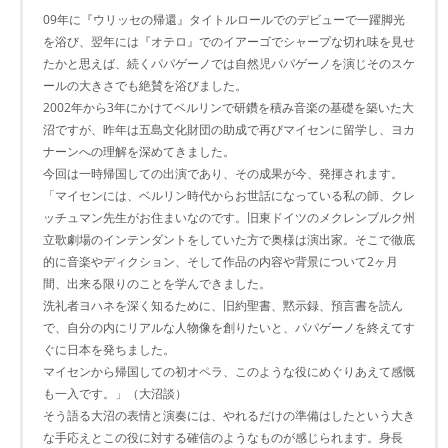
09年に『ウリッセの帰還』タイトルロールでのデビューで一躍脚光
を浴び、翌年には『オテロ』でのイアーゴでシャープな切れ味を見せ
たかと思えば、続くパパゲーノでは自然児パパゲーノを演じそのスケ
ールの大きさでも絶賛を浴びました。
2002年から3年にかけてベルリンで研鑽を積み音楽の基礎を築いた大
沼ですが、昨年は五島文化財団の助成で再びマイセンに留学し、ヨカ
ナーンへの理解を深めてきました。
今回は一時帰国しての出演であり、その成果が今、発揮されます。
「マイセンには、ベルリン時代からお世話になっている私の師、クレ
ッチュマン先生がお住まいなのです。旧東ドイツのメクレンブルク州
立歌劇場のインテンダントをしていた方で奥様は演出家。そこで徹底
的に音楽やディクション、そして作品の内容や背景について2ヶ月
間、出来る限りのことを学んできました。
洗礼者ヨハネを深く知るために、旧約聖書、黙示録、預言書を読ん
で、自分の内にリアルな人物像を創りたいと、パパゲーノを終えてす
ぐに日本を発ちました。
マイセンから帰国しての初オペラ、このような役にめぐりあえて感慨
も一入です。」（大沼談）
そう語る大沼の表情と演奏には、やれるだけの準備はしたという大き
な手応えとこの役に対する確信のようなものが感じられます。身長