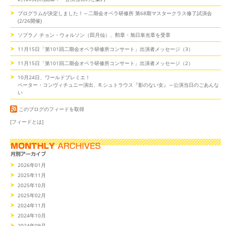
プログラムが決定しました！～二期会オペラ研修所 第68期マスタークラス修了試演会
(2/26開催)
ソプラノ チョン・ウォルソン（田月仙）、勲章・旭日単光章を受章
11月15日「第101回二期会オペラ研修所コンサート」出演者メッセージ（3）
11月15日「第101回二期会オペラ研修所コンサート」出演者メッセージ（2）
10月24日、ワールドプレミエ！
ペーター・コンヴィチュニー演出、R.シュトラウス『影のない女』～公演当日のごあんな
い
このブログのフィードを取得
[フィードとは]
2026年01月
2025年11月
2025年10月
2025年02月
2024年11月
2024年10月
2024年09月