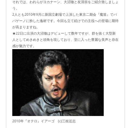
それでは、われらがヨカナーン、大沼徹と友清崇をご紹介致しましょ
う。
2人とも2010年9月に新国立劇場で上演した東京二期会『魔笛』でパ
パゲーノに扮した逸材です。今回も立て続けでの主役への登場に期待
が高まりますね。
★22日に出演の大沼徹はデビューして数年ですが、群を抜く大型新
人としてめきめきと頭角を現しており、堂に入った豊麗な美声と存在
感が魅力です。
2010年『オテロ』イアーゴ (c)三枝近志