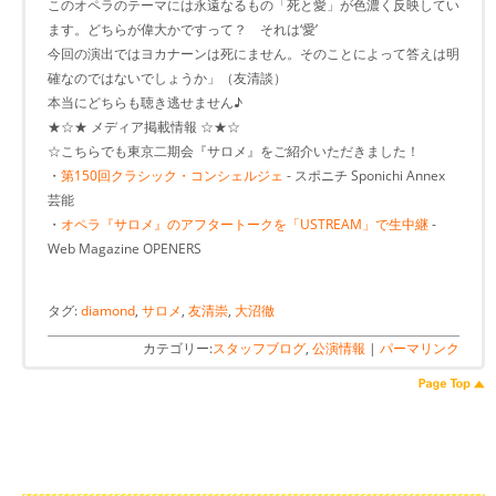
このオペラのテーマには永遠なるもの「死と愛」が色濃く反映してい
ます。どちらが偉大かですって？ それは‘愛’
今回の演出ではヨカナーンは死にません。そのことによって答えは明
確なのではないでしょうか」（友清談）
本当にどちらも聴き逃せません♪
★☆★ メディア掲載情報 ☆★☆
☆こちらでも東京二期会『サロメ』をご紹介いただきました！
・
第150回クラシック・コンシェルジェ
- スポニチ Sponichi Annex
芸能
・
オペラ『サロメ』のアフタートークを「USTREAM」で生中継
-
Web Magazine OPENERS
タグ:
diamond
,
サロメ
,
友清崇
,
大沼徹
カテゴリー:
スタッフブログ
,
公演情報
|
パーマリンク