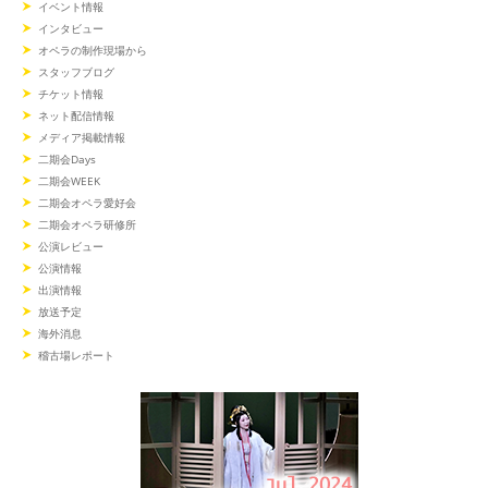
イベント情報
インタビュー
オペラの制作現場から
スタッフブログ
チケット情報
ネット配信情報
メディア掲載情報
二期会Days
二期会WEEK
二期会オペラ愛好会
二期会オペラ研修所
公演レビュー
公演情報
出演情報
放送予定
海外消息
稽古場レポート