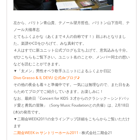
左から、バリトン青山貴、テノール望月哲也、バリトン山下浩司、テ
ノール大槻孝志
とてもふくよかな（あくまで４人の自称です！）顔ぶれとなりまし
た。楽譜やCDをひろげて、みな真剣です。
４人はすでに新ユニット公式ブログも立ち上げて、意気込みも十分。
ぜひこちらもご覧下さい。ユニット名のことや、メンバー同士の想い
などを読むことができます。
▼「太メン」男性オペラ歌手ユニットによるふくよか日記
Divo Grasso & IL DEVU 公式deブログ♪
その他の夜会も着々と準備中です。一気には無理なので、また日をあ
らためてブログでご紹介していきます。お楽しみに！
なお、最終日「Concert for KIDS ３才からのクラシック～シンドバッ
ド愛と勇気の冒険」（Sony Music Foudationとの共催）は、2月18日
(木)の発売です。
▼二期会WEEK2011の全ラインアップ詳細をこちらからご覧いただけ
ます
二期会WEEK in サントリーホール2011
- 株式会社二期会21