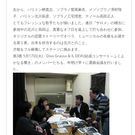
左から、バリトン桝貴志、ソプラノ鷲尾麻衣、メゾソプラノ澤村翔
子、バリトン北川辰彦、ソプラノ三宅理恵、テノール高田正人
とてもフレッシュな歌手たちが揃いました。連日『サロメ』の稽古に
参加中の北川と高田は、貴重なオフ日を返上して打ち合わせに参加。
オリジナルの恋愛ストーリーでオペラ、ミュージカルの名曲をお届す
る第１夜。台本を担当するのは北川とのこと。
才能をフル稼働してステージに挑みます。
第3夜 5月17日(火)「Divo Grasso & IL DEVU結成コンサート～ふくよ
かなる響き」のメンバーたちも、年明け早々に選曲会議を行いまし
た。