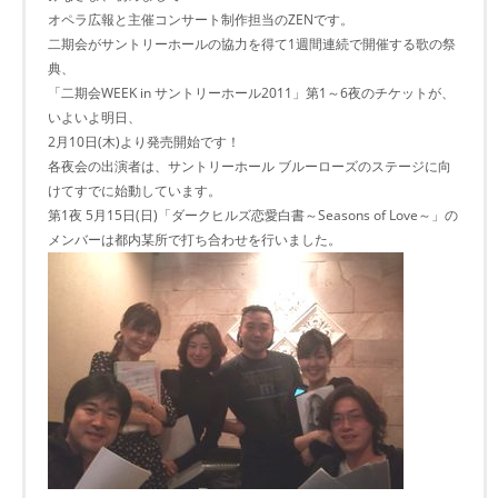
オペラ広報と主催コンサート制作担当のZENです。
二期会がサントリーホールの協力を得て1週間連続で開催する歌の祭
典、
「二期会WEEK in サントリーホール2011」第1～6夜のチケットが、
いよいよ明日、
2月10日(木)より発売開始です！
各夜会の出演者は、サントリーホール ブルーローズのステージに向
けてすでに始動しています。
第1夜 5月15日(日)「ダークヒルズ恋愛白書～Seasons of Love～」の
メンバーは都内某所で打ち合わせを行いました。