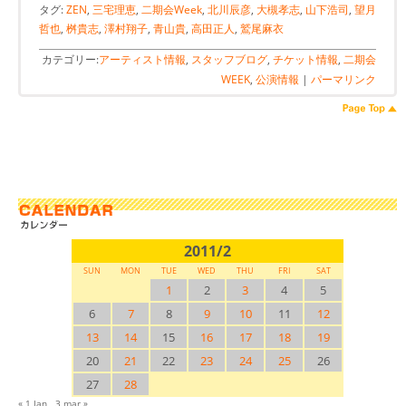
タグ:
ZEN
,
三宅理恵
,
二期会Week
,
北川辰彦
,
大槻孝志
,
山下浩司
,
望月
哲也
,
桝貴志
,
澤村翔子
,
青山貴
,
高田正人
,
鷲尾麻衣
カテゴリー:
アーティスト情報
,
スタッフブログ
,
チケット情報
,
二期会
WEEK
,
公演情報
|
パーマリンク
2011/2
SUN
MON
TUE
WED
THU
FRI
SAT
1
2
3
4
5
6
7
8
9
10
11
12
13
14
15
16
17
18
19
20
21
22
23
24
25
26
27
28
« 1 Jan
3 mar »