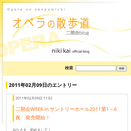
ブ
検索
ロ
グ
を
検
2011年02月09日のエントリー
索:
2011年02月09日 11:02
二期会WEEK in サントリーホール2011第1～6
夜 発売開始！
みなさま、初めまして！