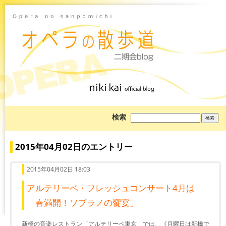
ブ
検索
ロ
グ
を
検
2015年04月02日のエントリー
索:
2015年04月02日 18:03
アルテリーベ・フレッシュコンサート4月は
「春満開！ソプラノの饗宴」
新橋の音楽レストラン「アルテリーベ東京」では、《月曜日は新橋で