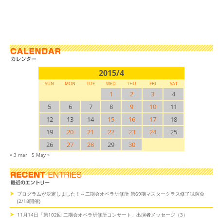
2015/4
SUN
MON
TUE
WED
THU
FRI
SAT
1
2
3
4
5
6
7
8
9
10
11
12
13
14
15
16
17
18
19
20
21
22
23
24
25
26
27
28
29
30
« 3 mar
5 May »
プログラムが決定しました！～二期会オペラ研修所 第69期マスタークラス修了試演会
(2/18開催)
11月14日「第102回 二期会オペラ研修所コンサート」出演者メッセージ（3）