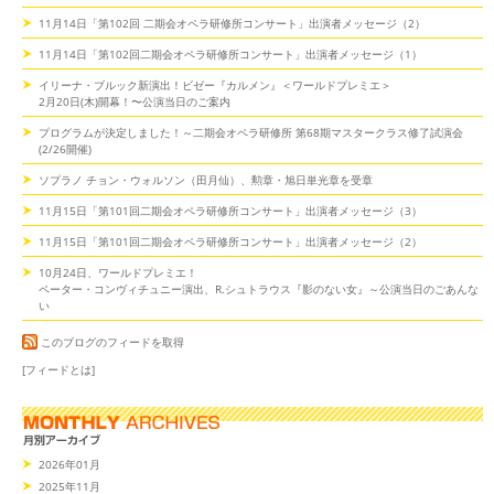
11月14日「第102回 二期会オペラ研修所コンサート」出演者メッセージ（2）
11月14日「第102回二期会オペラ研修所コンサート」出演者メッセージ（1）
イリーナ・ブルック新演出！ビゼー『カルメン』＜ワールドプレミエ＞
2月20日(木)開幕！〜公演当日のご案内
プログラムが決定しました！～二期会オペラ研修所 第68期マスタークラス修了試演会
(2/26開催)
ソプラノ チョン・ウォルソン（田月仙）、勲章・旭日単光章を受章
11月15日「第101回二期会オペラ研修所コンサート」出演者メッセージ（3）
11月15日「第101回二期会オペラ研修所コンサート」出演者メッセージ（2）
10月24日、ワールドプレミエ！
ペーター・コンヴィチュニー演出、R.シュトラウス『影のない女』～公演当日のごあんな
い
このブログのフィードを取得
[フィードとは]
2026年01月
2025年11月