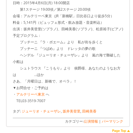
日時：2015年4月6日(月) 18:00開店
第1ステージ 19:00頃／第2ステージ 20:00頃
会場：アルテリーベ東京（JR「新橋駅」日比谷口より徒歩5分）
料金：5,141円（ビュッフェ形式・飲み放題・音楽料込）
出演：坂井美登里(ソプラノ)、田崎美香(ソプラノ)、松原裕子(ピアノ)
予定プログラム：
プッチーニ 『ラ・ボエーム』より 私が街を歩くと
プッチーニ 『つばめ』より ドレッタの夢の歌
ヘンデル 『ジューリオ・チェーザレ』より 嵐の海で難破した
小船は
シュトラウス 『こうもり』より 侯爵様、あなたのようなお方
は …ほか
さあ、「月曜日は、新橋で、オペラ」！
▼お問合せ・ご予約は
・
アルテリーベ東京
へ
TEL03-3519-7007
タグ:
ジューリオ・チェーザレ
,
坂井美登里
,
田崎美香
カテゴリー:
公演情報
|
パーマリンク