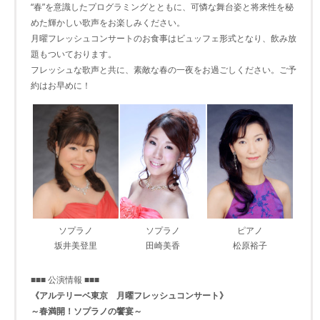
“春”を意識したプログラミングとともに、可憐な舞台姿と将来性を秘
めた輝かしい歌声をお楽しみください。
月曜フレッシュコンサートのお食事はビュッフェ形式となり、飲み放
題もついております。
フレッシュな歌声と共に、素敵な春の一夜をお過ごしください。ご予
約はお早めに！
ソプラノ
ソプラノ
ピアノ
坂井美登里
田崎美香
松原裕子
■■■ 公演情報 ■■■
《アルテリーベ東京 月曜フレッシュコンサート》
～春満開！ソプラノの饗宴～