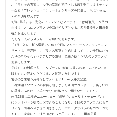
オペラ》を合言葉に、今後の活躍が期待される若手歌手によるディナ
ー企画「フレッシュ・コンサート」シリーズを開催し、既に50回近
くの公演を数えます。
4月に登場する二期会のフレッシュなアーティストは6日(月)。今回の
主役は、ともにソプラノで今回が初共演となる、坂井美登里と田崎美
香がお送りします！
そんな二人からメッセージが届いております。
「4月に入り、桜も満開ですね！今回のアルテリーベフレッシュコン
サートは「春満開！ソプラノの響宴」と題しまして、この季節にぴっ
たりの華やかなオペラアリアや重唱、歌曲の数々を2人のソプラノが
お届けします。
美味しいお料理と共に、ソプラノの“響宴”を是非お楽しみ下さい。お
腹も心もご満足いただけること間違い無しです！
皆様のご来場をお待ちしております♪ ― 坂井美登里」
「春満開！ソプラノの饗宴と題しました今回のコンサート、美しい桜
の季節にふさわしい華やかな曲の数々をご用意いたしました。
来月23日に二期会ニューウェーブ劇場『ジューリオ・チェーザレ』
にクレオパトラ役で出演できることになり、今回のプログラムにもア
リアを一曲組み込ませて頂きました。バロックオペラの魅力の一つで
もある、変奏にもご注目頂けたらと思います。 ― 田崎美香」