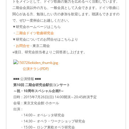
トをメインとして、ドイツ歌曲の魅力を広めるべく活動しています。
二期会会員以外の方も、一般会員として入会できます。ドイツ歌曲に
関心がある方、勉強したい方の参加を歓迎します。聴講もできますの
で、ぜひ一度例会にお越しください。
▼研究会ホームページはこちら
・
二期会ドイツ歌曲研究会
▼研究会についてのお問合せはこちらより
・
お問合せ
- 東京二期会
※後日、研究会担当者よりご回答差し上げます。
公演チラシ(PDF)
■■■ 公演情報 ■■■
第10回 二期会研究会駅伝コンサート
～祝・10周年スペシャル企画!!～
日時：2015年7月26日(日) 14:00開演～20:45終演予定
会場：東京文化会館 小ホール
出演：
・14:00～ オペレッタ研究会
・14:30～ オペラ・ワークショップ研究会
・15:00～ ロシア東欧オペラ研究会