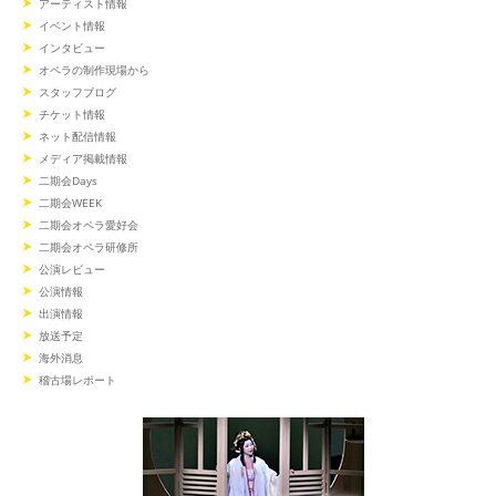
アーティスト情報
イベント情報
インタビュー
オペラの制作現場から
スタッフブログ
チケット情報
ネット配信情報
メディア掲載情報
二期会Days
二期会WEEK
二期会オペラ愛好会
二期会オペラ研修所
公演レビュー
公演情報
出演情報
放送予定
海外消息
稽古場レポート