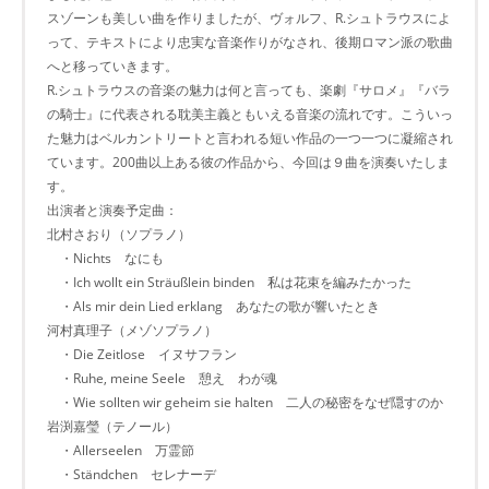
スゾーンも美しい曲を作りましたが、ヴォルフ、R.シュトラウスによ
って、テキストにより忠実な音楽作りがなされ、後期ロマン派の歌曲
へと移っていきます。
R.シュトラウスの音楽の魅力は何と言っても、楽劇『サロメ』『バラ
の騎士』に代表される耽美主義ともいえる音楽の流れです。こういっ
た魅力はベルカントリートと言われる短い作品の一つ一つに凝縮され
ています。200曲以上ある彼の作品から、今回は９曲を演奏いたしま
す。
出演者と演奏予定曲：
北村さおり（ソプラノ）
・Nichts なにも
・Ich wollt ein Sträußlein binden 私は花束を編みたかった
・Als mir dein Lied erklang あなたの歌が響いたとき
河村真理子（メゾソプラノ）
・Die Zeitlose イヌサフラン
・Ruhe, meine Seele 憩え わが魂
・Wie sollten wir geheim sie halten 二人の秘密をなぜ隠すのか
岩渕嘉瑩（テノール）
・Allerseelen 万霊節
・Ständchen セレナーデ