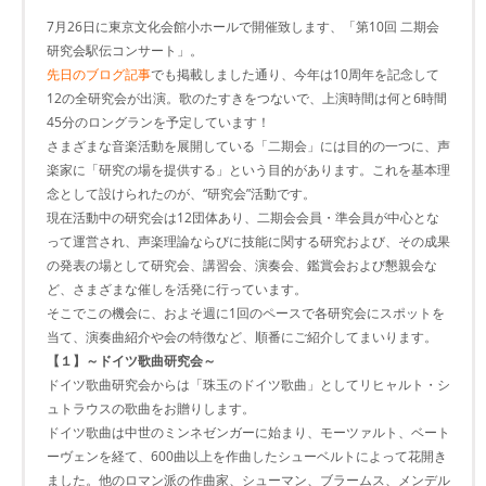
7月26日に東京文化会館小ホールで開催致します、「第10回 二期会
研究会駅伝コンサート」。
先日のブログ記事
でも掲載しました通り、今年は10周年を記念して
12の全研究会が出演。歌のたすきをつないで、上演時間は何と6時間
45分のロングランを予定しています！
さまざまな音楽活動を展開している「二期会」には目的の一つに、声
楽家に「研究の場を提供する」という目的があります。これを基本理
念として設けられたのが、“研究会”活動です。
現在活動中の研究会は12団体あり、二期会会員・準会員が中心とな
って運営され、声楽理論ならびに技能に関する研究および、その成果
の発表の場として研究会、講習会、演奏会、鑑賞会および懇親会な
ど、さまざまな催しを活発に行っています。
そこでこの機会に、およそ週に1回のペースで各研究会にスポットを
当て、演奏曲紹介や会の特徴など、順番にご紹介してまいります。
【１】～ドイツ歌曲研究会～
ドイツ歌曲研究会からは「珠玉のドイツ歌曲」としてリヒャルト・シ
ュトラウスの歌曲をお贈りします。
ドイツ歌曲は中世のミンネゼンガーに始まり、モーツァルト、ベート
ーヴェンを経て、600曲以上を作曲したシューベルトによって花開き
ました。他のロマン派の作曲家、シューマン、ブラームス、メンデル