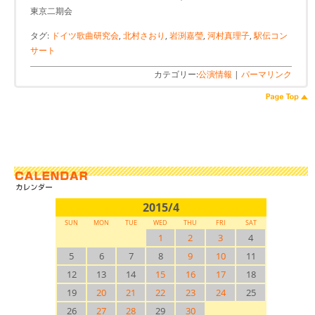
東京二期会
タグ:
ドイツ歌曲研究会
,
北村さおり
,
岩渕嘉瑩
,
河村真理子
,
駅伝コン
サート
カテゴリー:
公演情報
|
パーマリンク
2015/4
SUN
MON
TUE
WED
THU
FRI
SAT
1
2
3
4
5
6
7
8
9
10
11
12
13
14
15
16
17
18
19
20
21
22
23
24
25
26
27
28
29
30