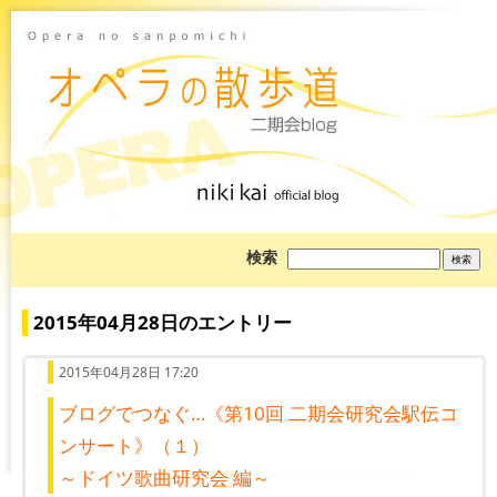
ブ
検索
ロ
グ
を
検
2015年04月28日のエントリー
索:
2015年04月28日 17:20
ブログでつなぐ…《第10回 二期会研究会駅伝コ
ンサート》（１）
～ドイツ歌曲研究会 編～