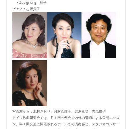
・Zueignung 献呈
ピアノ：志茂貴子
写真左から：北村さおり、河村真理子、岩渕嘉瑩、志茂貴子
ドイツ歌曲研究会では、月１回の例会で内外の講師による公開レッス
ン、年１回交互に開催されるホールでの演奏会と、スタジオコンサー