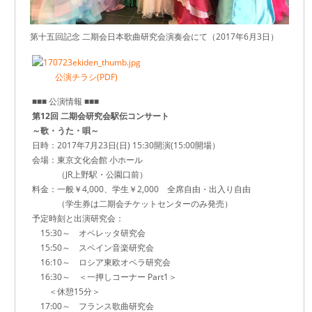
第十五回記念 二期会日本歌曲研究会演奏会にて（2017年6月3日）
公演チラシ(PDF)
■■■ 公演情報 ■■■
第12回 二期会研究会駅伝コンサート
～歌・うた・唄～
日時：2017年7月23日(日) 15:30開演(15:00開場）
会場：東京文化会館 小ホール
（JR上野駅・公園口前）
料金：一般￥4,000、学生￥2,000 全席自由・出入り自由
（学生券は二期会チケットセンターのみ発売）
予定時刻と出演研究会：
15:30～ オペレッタ研究会
15:50～ スペイン音楽研究会
16:10～ ロシア東欧オペラ研究会
16:30～ ＜一押しコーナー Part1＞
＜休憩15分＞
17:00～ フランス歌曲研究会