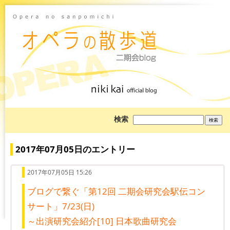
ブ
検索
ロ
グ
を
検
2017年07月05日のエントリー
索:
2017年07月05日 15:26
ブログで繋ぐ「第12回 二期会研究会駅伝コン
サート」7/23(日)
～出演研究会紹介[10] 日本歌曲研究会