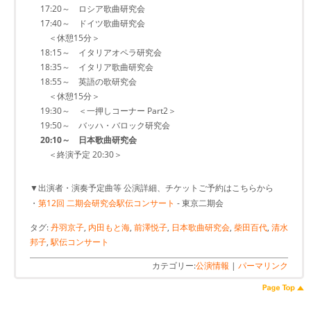
17:20～ ロシア歌曲研究会
17:40～ ドイツ歌曲研究会
＜休憩15分＞
18:15～ イタリアオペラ研究会
18:35～ イタリア歌曲研究会
18:55～ 英語の歌研究会
＜休憩15分＞
19:30～ ＜一押しコーナー Part2＞
19:50～ バッハ・バロック研究会
20:10～ 日本歌曲研究会
＜終演予定 20:30＞
▼出演者・演奏予定曲等 公演詳細、チケットご予約はこちらから
・
第12回 二期会研究会駅伝コンサート
- 東京二期会
タグ:
丹羽京子
,
内田もと海
,
前澤悦子
,
日本歌曲研究会
,
柴田百代
,
清水
邦子
,
駅伝コンサート
カテゴリー:
公演情報
|
パーマリンク