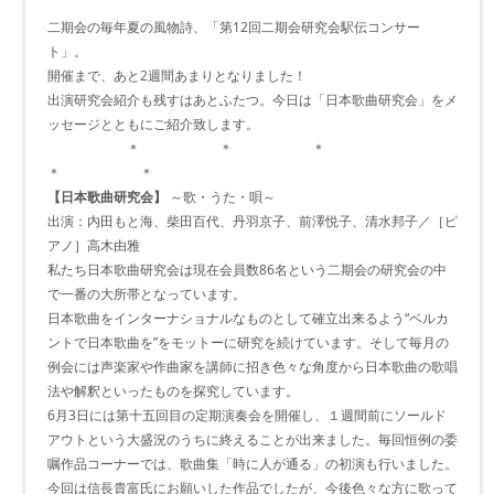
二期会の毎年夏の風物詩、「第12回二期会研究会駅伝コンサー
ト」。
開催まで、あと2週間あまりとなりました！
出演研究会紹介も残すはあとふたつ。今日は「日本歌曲研究会」をメ
ッセージとともにご紹介致します。
＊ ＊ ＊
＊ ＊
【日本歌曲研究会】
～歌・うた・唄～
出演：内田もと海、柴田百代、丹羽京子、前澤悦子、清水邦子／［ピ
アノ］高木由雅
私たち日本歌曲研究会は現在会員数86名という二期会の研究会の中
で一番の大所帯となっています。
日本歌曲をインターナショナルなものとして確立出来るよう“ベルカ
ントで日本歌曲を”をモットーに研究を続けています。そして毎月の
例会には声楽家や作曲家を講師に招き色々な角度から日本歌曲の歌唱
法や解釈といったものを探究しています。
6月3日には第十五回目の定期演奏会を開催し、１週間前にソールド
アウトという大盛況のうちに終えることが出来ました。毎回恒例の委
嘱作品コーナーでは、歌曲集「時に人が通る」の初演も行いました。
今回は信長貴富氏にお願いした作品でしたが、今後色々な方に歌って