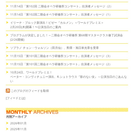
11月14日「第102回 二期会オペラ研修所コンサート」出演者メッセージ（2）
11月14日「第102回二期会オペラ研修所コンサート」出演者メッセージ（1）
イリーナ・ブルック新演出！ビゼー『カルメン』＜ワールドプレミエ＞
2月20日(木)開幕！〜公演当日のご案内
プログラムが決定しました！～二期会オペラ研修所 第68期マスタークラス修了試演会
(2/26開催)
ソプラノ チョン・ウォルソン（田月仙）、勲章・旭日単光章を受章
11月15日「第101回二期会オペラ研修所コンサート」出演者メッセージ（3）
11月15日「第101回二期会オペラ研修所コンサート」出演者メッセージ（2）
10月24日、ワールドプレミエ！
ペーター・コンヴィチュニー演出、R.シュトラウス『影のない女』～公演当日のごあんな
い
このブログのフィードを取得
[フィードとは]
2026年01月
2025年11月