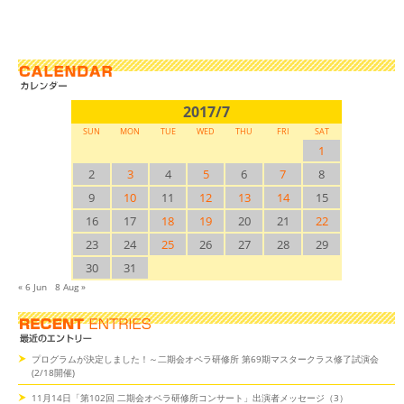
2017/7
SUN
MON
TUE
WED
THU
FRI
SAT
1
2
3
4
5
6
7
8
9
10
11
12
13
14
15
16
17
18
19
20
21
22
23
24
25
26
27
28
29
30
31
« 6 Jun
8 Aug »
プログラムが決定しました！～二期会オペラ研修所 第69期マスタークラス修了試演会
(2/18開催)
11月14日「第102回 二期会オペラ研修所コンサート」出演者メッセージ（3）