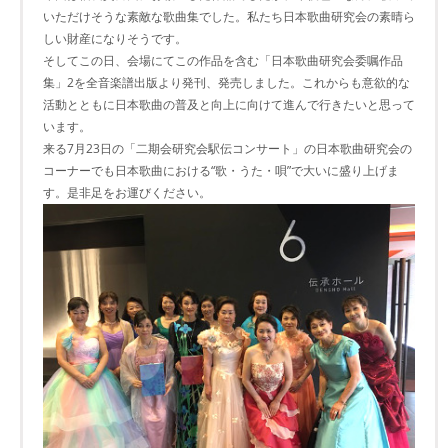
いただけそうな素敵な歌曲集でした。私たち日本歌曲研究会の素晴ら
しい財産になりそうです。
そしてこの日、会場にてこの作品を含む「日本歌曲研究会委嘱作品
集」2を全音楽譜出版より発刊、発売しました。これからも意欲的な
活動とともに日本歌曲の普及と向上に向けて進んで行きたいと思って
います。
来る7月23日の「二期会研究会駅伝コンサート」の日本歌曲研究会の
コーナーでも日本歌曲における“歌・うた・唄”で大いに盛り上げま
す。是非足をお運びください。