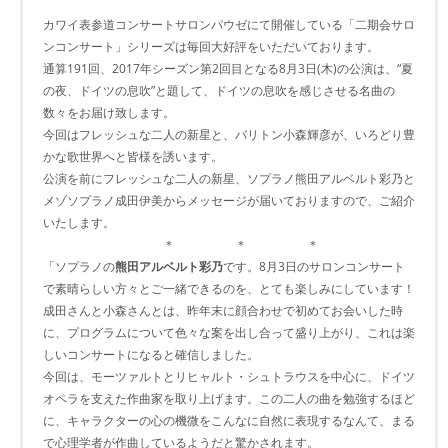
カワイ表参道コンサートサロンパウゼにて開催している「二期会サロ
ンコンサート」シリーズは毎回大好評をいただいております。
通算191回、2017年シーズン第2回目となる8月3日(木)の公演は、“夏
の夜、ドイツの息吹”と題して、ドイツの息吹を感じさせる名曲の
数々をお届け致します。
今回はフレッシュな二人の新星と、バリトン小森輝彦が、いろどり豊
かな歌世界へと皆様を誘います。
公演を前にフレッシュな二人の新星、ソプラノ熊田アルベルト彩乃と
メゾソプラノ成田伊美からメッセージが届いておりますので、ご紹介
いたします。
＊ ＊ ＊
「ソプラノの
熊田アルベルト彩乃
です。8月3日のサロンコンサート
で素晴らしい方々とご一緒できるのを、とても楽しみにしています！
成田さんと小森さんとは、昨年末に顔合わせで初めてお会いした時
に、プログラムについて色々な案を出し合って盛り上がり、これは楽
しいコンサートになると確信しました。
今回は、モーツァルトとリヒャルト・シュトラウスを中心に、ドイツ
オペラを支えた作曲家を取り上げます。この二人の曲を勉強するほど
に、キャラクターの心の機微をこんなに自然に表現するなんて、まる
で心理学者が作曲しているようだと驚かされます。