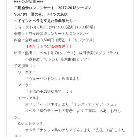
■■■ 公演情報 ■■■
二期会サロンコンサート 2017-2018シーズン
Vol.191 夏の夜、ドイツの息吹
～ドイツオペラを支えた作曲家たち～
日時：2017年8月3日(木) 19:00開演（18:30開場）
会場：カワイ表参道コンサートサロン パウゼ
料金：全席自由 3,500円（税込・1ドリンク付き）
【チケット予定販売数終了】
出演：熊田アルベルト彩乃(ソプラノ)、成田伊美(メゾソプラノ)、
小森輝彦(バリトン)、髙木由雅(ピアノ)
予定演奏曲：
ワーグナー
「ヴェーゼンドンク」歌曲集より
マーラー
「子供の不思議な角笛」より
モーツァルト
オペラ『イドメネオ』より 「オレステとアイアーチェ」
オペラ『皇帝ティートの慈悲』より 二重唱「ああ、お許し
を」
R.シュトラウス
オペラ『ナクソス島のアリアドネ』より 「先生、お許しくだ
さい」