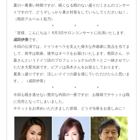
夏の一番暑い時期ですが、眠くなる暇のない盛りだくさんのコンサー
トですので、どうぞしっかり暑さ対策をしていらしてくださいね！」
（熊田アルベルト彩乃）
＊ ＊ ＊
「皆様、こんにちは！ 8月3日サロンコンサートに出演いたします、
成田伊美
です。
今回の公演では、ドイツオペラを支えた偉大な作曲家に焦点を当てま
して、前半は歌曲、後半はオペラをお届けいたします。熊田さん、小
森さんというドイツ語のプロフェッショナルの方々とご一緒させてい
ただき大変光栄です。ピアノは高木さんをお迎えしております。
夏真っ盛りですが、涼しいドイツの森を感じていただけたらと思いま
す。」（成田伊美）
＊ ＊ ＊
今回も聴き逃せない贅沢な内容の一夜ですが、お蔭様でチケットは既
に完売となってしまいました。
チケットをお求めいただきました皆様、どうぞ当夜をお楽しみに！