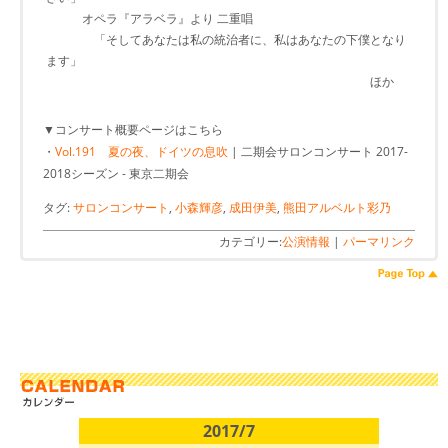
オペラ『アラベラ』より 二重唱
「そしてあなたは私の統治者に、私はあなたの下僕となり
ます」
ほか
▼コンサート概要ページはこちら
・
Vol.191 夏の夜、ドイツの息吹
| 二期会サロンコンサート 2017-
2018シーズン - 東京二期会
タグ:
サロンコンサート
,
小森輝彦
,
成田伊美
,
熊田アルベルト彩乃
カテゴリー:
公演情報
|
パーマリンク
2017/7