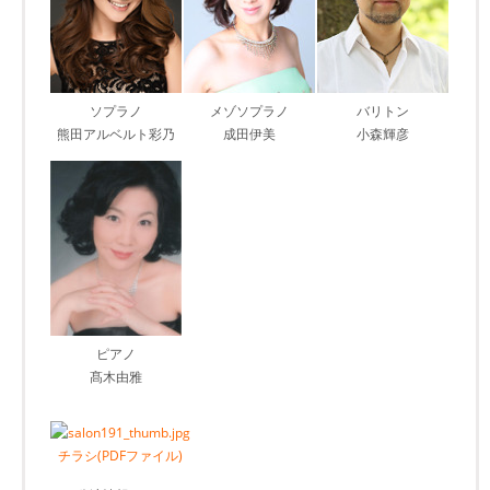
ソプラノ
メゾソプラノ
バリトン
熊田アルベルト彩乃
成田伊美
小森輝彦
ピアノ
髙木由雅
チラシ(PDFファイル)