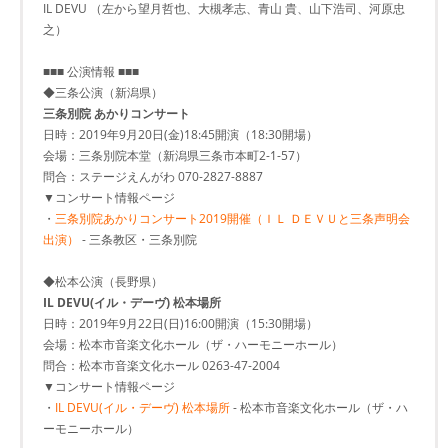
IL DEVU （左から望月哲也、大槻孝志、青山 貴、山下浩司、河原忠
之）
■■■ 公演情報 ■■■
◆三条公演（新潟県）
三条別院 あかりコンサート
日時：2019年9月20日(金)18:45開演（18:30開場）
会場：三条別院本堂（新潟県三条市本町2-1-57）
問合：ステージえんがわ 070-2827-8887
▼コンサート情報ページ
・
三条別院あかりコンサート2019開催（ＩＬ ＤＥＶＵと三条声明会
出演）
- 三条教区・三条別院
◆松本公演（長野県）
IL DEVU(イル・デーヴ) 松本場所
日時：2019年9月22日(日)16:00開演（15:30開場）
会場：松本市音楽文化ホール（ザ・ハーモニーホール）
問合：松本市音楽文化ホール 0263-47-2004
▼コンサート情報ページ
・
IL DEVU(イル・デーヴ) 松本場所
- 松本市音楽文化ホール（ザ・ハ
ーモニーホール）