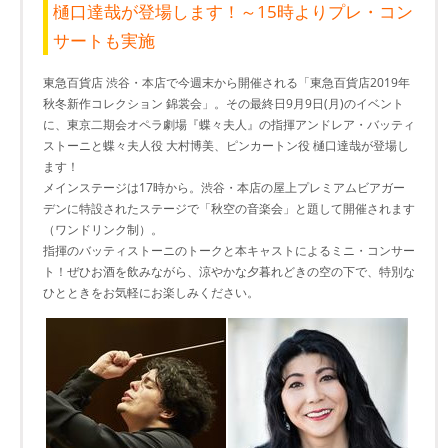
樋口達哉が登場します！～15時よりプレ・コン
サートも実施
東急百貨店 渋谷・本店で今週末から開催される「東急百貨店2019年
秋冬新作コレクション 錦裳会」。その最終日9月9日(月)のイベント
に、東京二期会オペラ劇場『蝶々夫人』の指揮アンドレア・バッティ
ストーニと蝶々夫人役 大村博美、ピンカートン役 樋口達哉が登場し
ます！
メインステージは17時から。渋谷・本店の屋上プレミアムビアガー
デンに特設されたステージで「秋空の音楽会」と題して開催されます
（ワンドリンク制）。
指揮のバッティストーニのトークと本キャストによるミニ・コンサー
ト！ぜひお酒を飲みながら、涼やかな夕暮れどきの空の下で、特別な
ひとときをお気軽にお楽しみください。