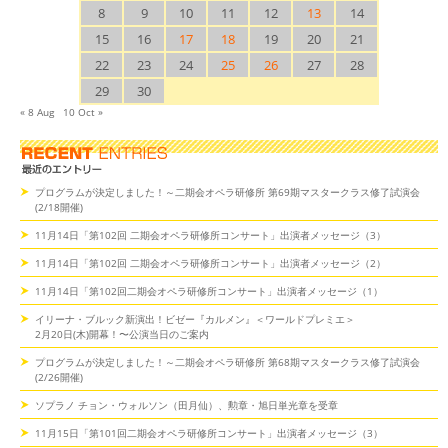
8
9
10
11
12
13
14
15
16
17
18
19
20
21
22
23
24
25
26
27
28
29
30
« 8 Aug
10 Oct »
プログラムが決定しました！～二期会オペラ研修所 第69期マスタークラス修了試演会
(2/18開催)
11月14日「第102回 二期会オペラ研修所コンサート」出演者メッセージ（3）
11月14日「第102回 二期会オペラ研修所コンサート」出演者メッセージ（2）
11月14日「第102回二期会オペラ研修所コンサート」出演者メッセージ（1）
イリーナ・ブルック新演出！ビゼー『カルメン』＜ワールドプレミエ＞
2月20日(木)開幕！〜公演当日のご案内
プログラムが決定しました！～二期会オペラ研修所 第68期マスタークラス修了試演会
(2/26開催)
ソプラノ チョン・ウォルソン（田月仙）、勲章・旭日単光章を受章
11月15日「第101回二期会オペラ研修所コンサート」出演者メッセージ（3）