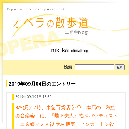
ブ
検索
ロ
グ
を
検
2019年09月04日のエントリー
索:
2019年09月04日 18:35
9/9(月)17時、東急百貨店 渋谷・本店の「秋空
の音楽会」に、『蝶々夫人』指揮バッティスト
ーニ＆蝶々夫人役 大村博美、ピンカートン役