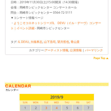
日時：2019年11月30日(土)15:00開演（14:30開場）
会場：岡崎市シビックセンター コンサートホール
問合：岡崎市シビックセンター 0564-72-5111
▼コンサート情報ページ
・
ようこそコロネットシリーズIL DEVU（イル・デーヴ）コンサー
ト｜イベント詳細
- 岡崎市シビックセンター
タグ:
IL DEVU
,
大槻孝志
,
山下浩司
,
望月哲也
,
青山貴
カテゴリー:
アーティスト情報
,
公演情報
|
パーマリンク
2019/9
SUN
MON
TUE
WED
THU
FRI
SAT
1
2
3
4
5
6
7