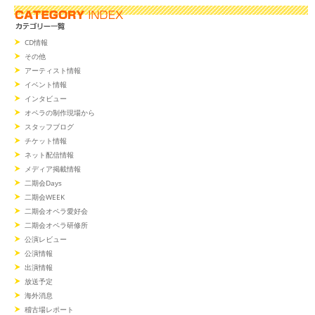
CD情報
その他
アーティスト情報
イベント情報
インタビュー
オペラの制作現場から
スタッフブログ
チケット情報
ネット配信情報
メディア掲載情報
二期会Days
二期会WEEK
二期会オペラ愛好会
二期会オペラ研修所
公演レビュー
公演情報
出演情報
放送予定
海外消息
稽古場レポート