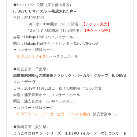
◆Hakuju Hall公演（東京都渋谷区）
IL DEVU リサイタル ～熟成された声～
日時：2019年10月
9日(水)19:00開演（18:30開場）
【チケット完売】
12日(土)17:00開演（16:30開場）
【チケット完売】
会場：Hakuju Hall（ハクジュホール）
問合：Hakuju Hallチケットセンター 03-5478-8700
▼コンサート情報ページ
・
IL DEVU リサイタル
- ハクジュホール
◆浦安公演（千葉県）
総重量約500kgの重量級クラシック・ボーカル・グループ IL DEVU
イル・デーヴ
日時：2019年11月3日(日・祝)14:00開演（13:30開場）
会場：浦安音楽ホール コンサートホール
問合：浦安音楽ホール 047-382-3035
▼コンサート情報ページ
・
IL DEVU イル・デーヴ｜公演・イベント案内
- 浦安音楽ホール
◆岡崎公演（愛知県）
ようこそコロネットシリーズ IL DEVU（イル・デーヴ）コンサート