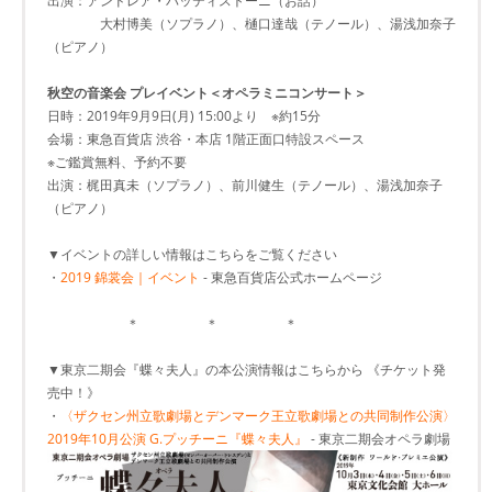
出演：アンドレア・バッティストーニ（お話）
大村博美（ソプラノ）、樋口達哉（テノール）、湯浅加奈子
（ピアノ）
秋空の音楽会 プレイベント＜オペラミニコンサート＞
日時：2019年9月9日(月) 15:00より ※約15分
会場：東急百貨店 渋谷・本店 1階正面口特設スペース
※ご鑑賞無料、予約不要
出演：梶田真未（ソプラノ）、前川健生（テノール）、湯浅加奈子
（ピアノ）
▼イベントの詳しい情報はこちらをご覧ください
・
2019 錦裳会｜イベント
- 東急百貨店公式ホームページ
＊ ＊ ＊
▼東京二期会『蝶々夫人』の本公演情報はこちらから 《チケット発
売中！》
・
〈ザクセン州立歌劇場とデンマーク王立歌劇場との共同制作公演〉
2019年10月公演 G.プッチーニ『蝶々夫人』
- 東京二期会オペラ劇場