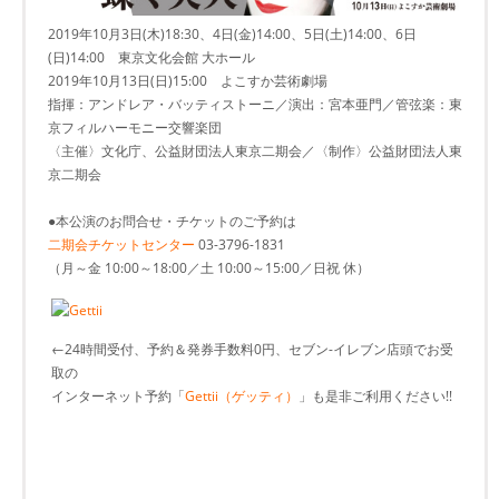
2019年10月3日(木)18:30、4日(金)14:00、5日(土)14:00、6日
(日)14:00 東京文化会館 大ホール
2019年10月13日(日)15:00 よこすか芸術劇場
指揮：アンドレア・バッティストーニ／演出：宮本亜門／管弦楽：東
京フィルハーモニー交響楽団
〈主催〉文化庁、公益財団法人東京二期会／〈制作〉公益財団法人東
京二期会
●本公演のお問合せ・チケットのご予約は
二期会チケットセンター
03-3796-1831
（月～金 10:00～18:00／土 10:00～15:00／日祝 休）
←24時間受付、予約＆発券手数料0円、セブン-イレブン店頭でお受
取の
インターネット予約「
Gettii（ゲッティ）
」も是非ご利用ください!!