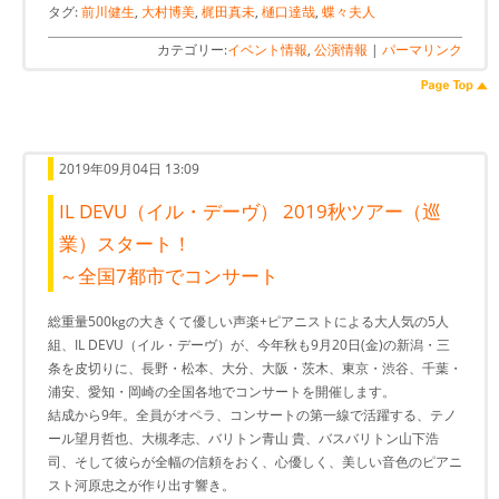
タグ:
前川健生
,
大村博美
,
梶田真未
,
樋口達哉
,
蝶々夫人
カテゴリー:
イベント情報
,
公演情報
|
パーマリンク
2019年09月04日 13:09
IL DEVU（イル・デーヴ） 2019秋ツアー（巡
業）スタート！
～全国7都市でコンサート
総重量500kgの大きくて優しい声楽+ピアニストによる大人気の5人
組、IL DEVU（イル・デーヴ）が、今年秋も9月20日(金)の新潟・三
条を皮切りに、長野・松本、大分、大阪・茨木、東京・渋谷、千葉・
浦安、愛知・岡崎の全国各地でコンサートを開催します。
結成から9年。全員がオペラ、コンサートの第一線で活躍する、テノ
ール望月哲也、大槻孝志、バリトン青山 貴、バスバリトン山下浩
司、そして彼らが全幅の信頼をおく、心優しく、美しい音色のピアニ
スト河原忠之が作り出す響き。