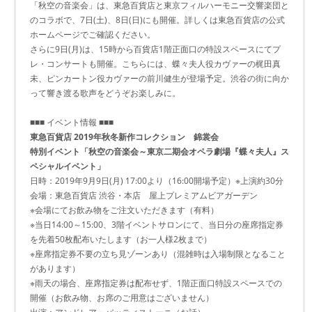
「秋空の音楽会」は、東急百貨店と東京フィルハーモニー交響楽団と
のコラボで、7日(土)、8日(日)にも開催。詳しくは東急百貨店の公式
ホームページでご確認ください。
さらに9日(月)は、15時から百貨店1階正面口の特設スペースにてプ
レ・コンサートも開催。こちらには、蝶々夫人役カヴァーの梶田真
未、ピンカートン役カヴァーの前川健生が登場予定。渋谷の街に向か
って響き渡る歌声をどうぞお楽しみに。
■■■ イベント情報 ■■■
東急百貨店 2019年秋冬新作コレクション 錦裳会
特別イベント「秋空の音楽会～東京二期会オペラ劇場『蝶々夫人』ス
ペシャルイベント」
日時：2019年9月9日(月) 17:00より（16:00開場予定）※上演約30分
会場：東急百貨店 渋谷・本店 屋上プレミアムビアガーデン
※会場にてお飲み物をご注文いただきます（有料）
※当日14:00～15:00、3階イベントサロンにて、当日分の座席指定券
を先着50枚配布いたします（お一人様2枚まで）
※座席指定券不要の立ち見ゾーンあり（混雑時は入場制限となること
があります）
※雨天の場合、座席指定券は配布せず、1階正面口特設スペースでの
開催（お飲み物、お席のご用意はございません）