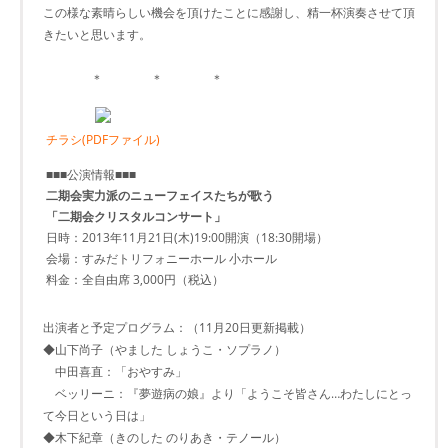
この様な素晴らしい機会を頂けたことに感謝し、精一杯演奏させて頂
きたいと思います。
＊ ＊ ＊
チラシ(PDFファイル)
■■■公演情報■■■
二期会実力派のニューフェイスたちが歌う
「二期会クリスタルコンサート」
日時：2013年11月21日(木)19:00開演（18:30開場）
会場：すみだトリフォニーホール 小ホール
料金：全自由席 3,000円（税込）
出演者と予定プログラム：（11月20日更新掲載）
◆山下尚子（やました しょうこ・ソプラノ）
中田喜直：「おやすみ」
ベッリーニ：『夢遊病の娘』より「ようこそ皆さん…わたしにとっ
て今日という日は」
◆木下紀章（きのした のりあき・テノール）