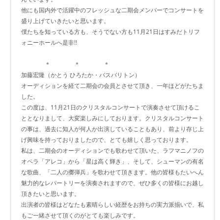
他にも国内外で活躍中のフレッシュな二期会メンバーでコンサートを
盛り上げていきたいと思います。
僕たちを知っている方も、そうでない方も11月21日はすみだトリフ
ォニーホールへ是非!!
＊ ＊ ＊
加藤宏隆（かとう ひろたか・バスバリトン）
オーディションを経て二期会の会員とさせて頂き、一年ほどがたちま
した。
この度は、11月21日のクリスタルコンサートで演奏させて頂けるこ
ととなりまして、大変楽しみにしております。クリスタルコンサート
の事は、過去に知人が何人か出演していることもあり、前より存じ上
げ興味を持っておりましたので、とても嬉しく思っております。
私は、二期会のオーディションでも歌わせて頂いた、ラフマニノフの
オペラ「アレコ」から「星は高く輝き」、そして、シューマンの有名
な歌曲、「二人の擲弾兵」を歌わせて頂きます。他の皆様もたいへん
魅力的なレパートリーを演奏されますので、ぜひ多くの皆様にお越し
頂きたいと思います。
出演者の皆様はどなたも素晴らしい経歴をお持ちの実力派揃いで、私
もご一緒させて頂くのがとても楽しみです。