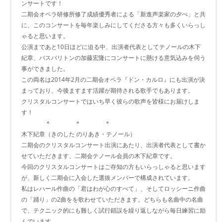
ンサートです！
二期会オペラ研修所修了成績優秀者による「新進声楽家の夕べ」と共
に、このコンサートを毎年楽しみにしてくださる方々も多くいらっし
ゃると思います。
公演まであと10日ほどに迫る中、出演者代表としてテノールの木下
紀章、バスバリトンの加藤宏隆にコンサートに懸ける意気込みを伺う
事ができました。
この両名は2014年2月の二期会オペラ『ドン・カルロ』にも出演が決
まっており、今後ますます活躍が期待される歌手でもあります。
クリスタルコンサートではいち早く彼らの歌声を皆様にお届けしま
す！
＊ ＊ ＊
木下紀章（きのした のりあき・テノール）
二期会のクリスタルコンサート出演にあたり、出演者代表として書か
せていただきます、二期会テノール会員の木下紀章です。
今回のクリスタルコンサートはご存知の方もいらっしゃると思います
が、新しく二期会に入会した選抜メンバーで構成されています。
私はレハール作曲の「君はわが心のすべて」、そしてロッシーニ作曲
の「踊り」の2曲をを歌わせていただきます。どちらも名曲中の名曲
で、テクニック的にも難しく試行錯誤を繰り返しながら毎日練習に励
んでいます。