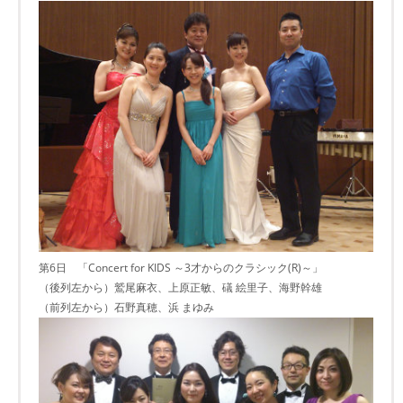
第6日 「Concert for KIDS ～3才からのクラシック(R)～」
（後列左から）鷲尾麻衣、上原正敏、礒 絵里子、海野幹雄
（前列左から）石野真穂、浜 まゆみ