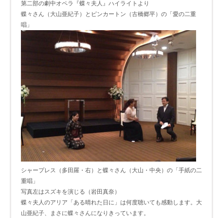
第二部の劇中オペラ『蝶々夫人』ハイライトより
蝶々さん（大山亜紀子）とピンカートン（古橋郷平）の「愛の二重
唱」
シャープレス（多田羅・右）と蝶々さん（大山・中央）の「手紙の二
重唱」
写真左はスズキを演じる（岩田真奈）
蝶々夫人のアリア「ある晴れた日に」は何度聴いても感動します。大
山亜紀子、まさに蝶々さんになりきっています。