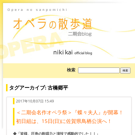
ブ
検索
ロ
グ
を
検
タグアーカイブ: 古橋郷平
索:
2017年10月07日 15:49
＜二期会名作オペラ祭＞『蝶々夫人』が開幕！
初日組は、15日(日)に佐賀県鳥栖公演へ！
◆「皆様、圧巻の歌唱力と演技で感動的でした！！」