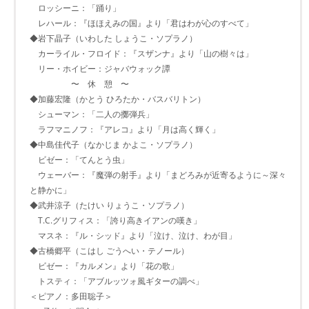
ロッシーニ：「踊り」
レハール：『ほほえみの国』より「君はわが心のすべて」
◆岩下晶子（いわした しょうこ・ソプラノ）
カーライル・フロイド：『スザンナ』より「山の樹々は」
リー・ホイビー：ジャバウォック譚
〜 休 憩 〜
◆加藤宏隆（かとう ひろたか・バスバリトン）
シューマン：「二人の擲弾兵」
ラフマニノフ：『アレコ』より「月は高く輝く」
◆中島佳代子（なかじま かよこ・ソプラノ）
ビゼー：「てんとう虫」
ウェーバー：『魔弾の射手』より「まどろみが近寄るように～深々
と静かに」
◆武井涼子（たけい りょうこ・ソプラノ）
T.C.グリフィス：「誇り高きイアンの嘆き」
マスネ：『ル・シッド』より「泣け、泣け、わが目」
◆古橋郷平（こはし ごうへい・テノール）
ビゼー：『カルメン』より「花の歌」
トスティ：「アブルッツォ風ギターの調べ」
＜ピアノ：多田聡子＞