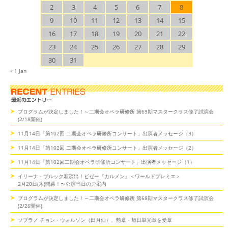
2
3
4
5
6
7
8
9
10
11
12
13
14
15
16
17
18
19
20
21
22
23
24
25
26
27
28
29
30
31
« 1 Jan
プログラムが決定しました！～二期会オペラ研修所 第69期マスタークラス修了試演会
(2/18開催)
11月14日「第102回 二期会オペラ研修所コンサート」出演者メッセージ（3）
11月14日「第102回 二期会オペラ研修所コンサート」出演者メッセージ（2）
11月14日「第102回二期会オペラ研修所コンサート」出演者メッセージ（1）
イリーナ・ブルック新演出！ビゼー『カルメン』＜ワールドプレミエ＞
2月20日(木)開幕！〜公演当日のご案内
プログラムが決定しました！～二期会オペラ研修所 第68期マスタークラス修了試演会
(2/26開催)
ソプラノ チョン・ウォルソン（田月仙）、勲章・旭日単光章を受章