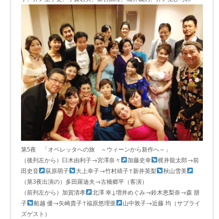
第5夜 「オペレッタへの旅 ～ウィーンから新作へ～」
（後列左から）臼木由利子→宮澤奈々
加藤史幸
梶井龍太郎→前
田史音
荻原萌子
大上幸子→竹村靖子↑新井英梨
秋山雪美
（第3夜出演の）多田羅迪夫→古橋郷平（客演）
（前列左から）加賀清孝
北澤 幸↓増井めぐみ→鈴木恵梨奈→森 朋
子
船越 優→矢崎貴子↑福原悠理亜
山中敦子→近藤 均（サプライ
ズゲスト）