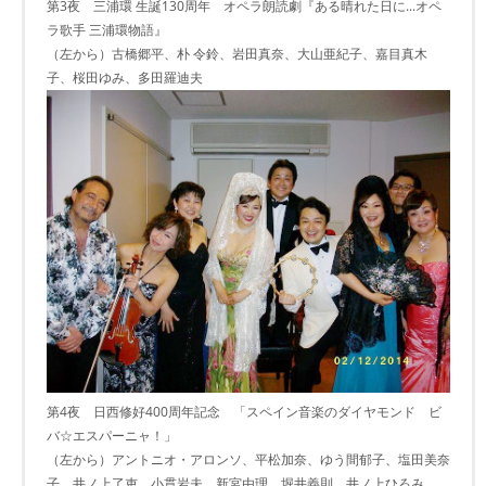
第3夜 三浦環 生誕130周年 オペラ朗読劇『ある晴れた日に...オペ
ラ歌手 三浦環物語』
（左から）古橋郷平、朴 令鈴、岩田真奈、大山亜紀子、嘉目真木
子、桜田ゆみ、多田羅迪夫
第4夜 日西修好400周年記念 「スペイン音楽のダイヤモンド ビ
バ☆エスパーニャ！」
（左から）アントニオ・アロンソ、平松加奈、ゆう間郁子、塩田美奈
子、井ノ上了吏、小貫岩夫、新宮由理、堀井義則、井ノ上ひろみ