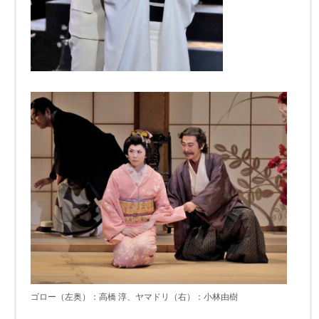
ゴロー（左奥）：高橋 淳、ヤマドリ（右）：小林由樹