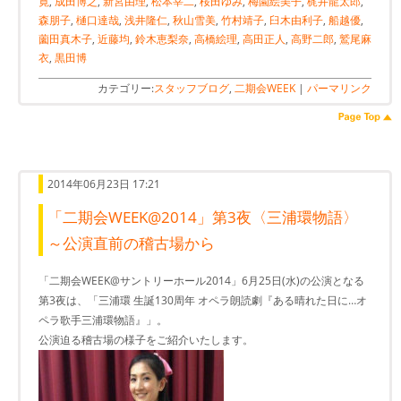
寛
,
成田博之
,
新宮由理
,
松本宰二
,
桜田ゆみ
,
梅園絵美子
,
梶井龍太郎
,
森朋子
,
樋口達哉
,
浅井隆仁
,
秋山雪美
,
竹村靖子
,
臼木由利子
,
船越優
,
薗田真木子
,
近藤均
,
鈴木恵梨奈
,
高橋絵理
,
高田正人
,
高野二郎
,
鷲尾麻
衣
,
黒田博
カテゴリー:
スタッフブログ
,
二期会WEEK
|
パーマリンク
2014年06月23日 17:21
「二期会WEEK@2014」第3夜〈三浦環物語〉
～公演直前の稽古場から
「二期会WEEK@サントリーホール2014」6月25日(水)の公演となる
第3夜は、「三浦環 生誕130周年 オペラ朗読劇『ある晴れた日に…オ
ペラ歌手三浦環物語』」。
公演迫る稽古場の様子をご紹介いたします。