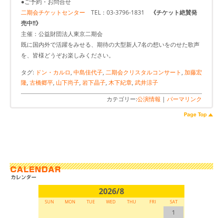
●ご予約・お問合せ
二期会チケットセンター
TEL：03-3796-1831
《チケット絶賛発
売中!!》
主催：公益財団法人東京二期会
既に国内外で活躍をみせる、期待の大型新人7名の想いをのせた歌声
を、皆様どうぞお楽しみください。
タグ:
ドン・カルロ
,
中島佳代子
,
二期会クリスタルコンサート
,
加藤宏
隆
,
古橋郷平
,
山下尚子
,
岩下晶子
,
木下紀章
,
武井涼子
カテゴリー:
公演情報
|
パーマリンク
2026/8
SUN
MON
TUE
WED
THU
FRI
SAT
1