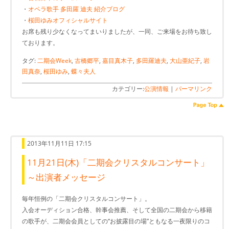
・
オペラ歌手 多田羅 迪夫 紹介ブログ
・
桜田ゆみオフィシャルサイト
お席も残り少なくなってまいりましたが、一同、ご来場をお待ち致し
ております。
タグ:
二期会Week
,
古橋郷平
,
嘉目真木子
,
多田羅迪夫
,
大山亜紀子
,
岩
田真奈
,
桜田ゆみ
,
蝶々夫人
カテゴリー:
公演情報
|
パーマリンク
2013年11月11日 17:15
11月21日(木)「二期会クリスタルコンサート」
～出演者メッセージ
毎年恒例の「二期会クリスタルコンサート」。
入会オーディション合格、幹事会推薦、そして全国の二期会から移籍
の歌手が、二期会会員としての“お披露目の場”ともなる一夜限りのコ