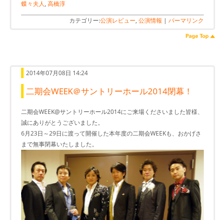
蝶々夫人
,
高橋淳
カテゴリー:
公演レビュー
,
公演情報
|
パーマリンク
2014年07月08日 14:24
二期会WEEK＠サントリーホール2014閉幕！
二期会WEEK@サントリーホール2014にご来場くださいました皆様、
誠にありがとうございました。
6月23日～29日に渡って開催した本年度の二期会WEEKも、おかげさ
まで無事閉幕いたしました。