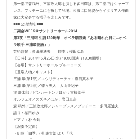
第一部で森鴎外、三浦政太郎を演じる多田羅は、第二部ではシャープ
レス、プッチーニにも扮して登場。和服に口髭姿からイタリア人作曲
家に大変身する様子も楽しみです。
■■■ 公演情報 ■■■
二期会WEEK＠サントリーホール2014
第3夜「三浦環 生誕130周年 オペラ朗読劇『ある晴れた日に...オペ
ラ歌手 三浦環物語』」
芸術監督：多田羅迪夫 脚本：桜田ゆみ
【日時】2014年6月25日(水) 19:00開演（18:30開場）
【会場】サントリーホール ブルーローズ
【登場人物／キャスト】
三浦 環(第1部)／エウリディーチェ：嘉目真木子
三浦 環(第2部)／蝶々夫人：大山亜紀子
瀧 廉太郎／ピンカートン／ほか：古橋郷平
オルフェオ／スズキ／ほか：岩田真奈
森 鴎外／三浦政太郎／シャープレス／プッチーニ：多田羅迪夫
語り：桜田ゆみ
ピアノ：朴 令鈴
【演奏予定曲】
・組歌『四季』(瀧 廉太郎)より「花」