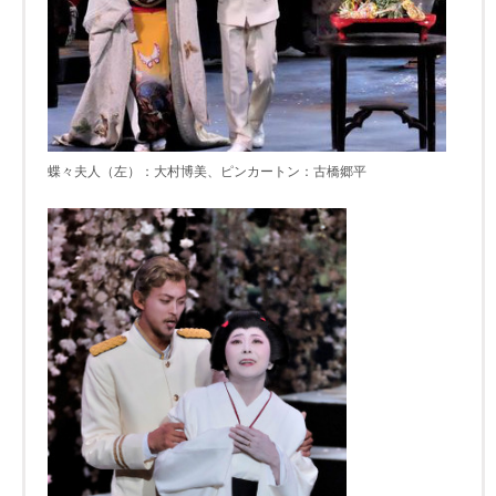
蝶々夫人（左）：大村博美、ピンカートン：古橋郷平