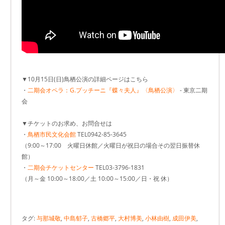
▼10月15日(日)鳥栖公演の詳細ページはこちら
・
二期会オペラ：G.プッチーニ『蝶々夫人』〈鳥栖公演〉
- 東京二期
会
▼チケットのお求め、お問合せは
・
鳥栖市民文化会館
TEL0942-85-3645
（9:00～17:00 火曜日休館／火曜日が祝日の場合その翌日振替休
館）
・
二期会チケットセンター
TEL03-3796-1831
（月～金 10:00～18:00／土 10:00～15:00／日・祝 休）
タグ:
与那城敬
,
中島郁子
,
古橋郷平
,
大村博美
,
小林由樹
,
成田伊美
,