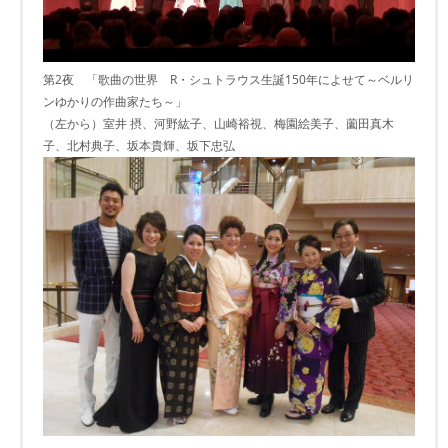
第2夜 「歌曲の世界 R・シュトラウス生誕150年によせて～ベルリ
ンゆかりの作曲家たち～」
（左から）室井 摂、河野紘子、山崎裕視、梅園絵美子、薗田真木
子、北村典子、坂本貴輝、坂下忠弘