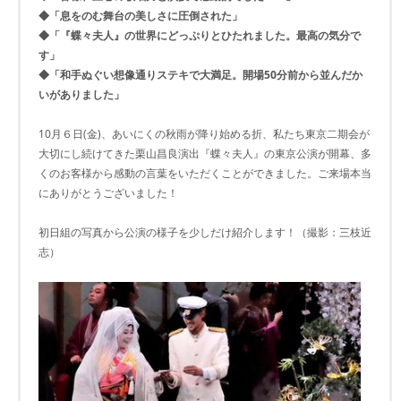
◆「息をのむ舞台の美しさに圧倒された」
◆「『蝶々夫人』の世界にどっぷりとひたれました。最高の気分で
す」
◆「和手ぬぐい想像通りステキで大満足。開場50分前から並んだか
いがありました」
10月６日(金)、あいにくの秋雨が降り始める折、私たち東京二期会が
大切にし続けてきた栗山昌良演出『蝶々夫人』の東京公演が開幕、多
くのお客様から感動の言葉をいただくことができました。ご来場本当
にありがとうございました！
初日組の写真から公演の様子を少しだけ紹介します！（撮影：三枝近
志）