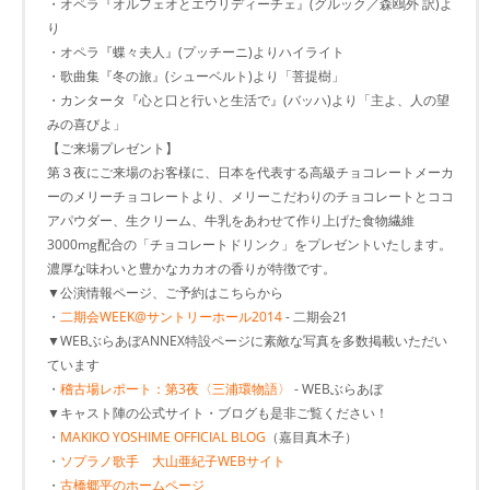
・オペラ『オルフェオとエウリディーチェ』(グルック／森鴎外 訳)よ
り
・オペラ『蝶々夫人』(プッチーニ)よりハイライト
・歌曲集『冬の旅』(シューベルト)より「菩提樹」
・カンタータ『心と口と行いと生活で』(バッハ)より「主よ、人の望
みの喜びよ」
【ご来場プレゼント】
第３夜にご来場のお客様に、日本を代表する高級チョコレートメーカ
ーのメリーチョコレートより、メリーこだわりのチョコレートとココ
アパウダー、生クリーム、牛乳をあわせて作り上げた食物繊維
3000mg配合の「チョコレートドリンク」をプレゼントいたします。
濃厚な味わいと豊かなカカオの香りが特徴です。
▼公演情報ページ、ご予約はこちらから
・
二期会WEEK@サントリーホール2014
- 二期会21
▼WEBぶらあぼANNEX特設ページに素敵な写真を多数掲載いただい
ています
・
稽古場レポート：第3夜〈三浦環物語〉
- WEBぶらあぼ
▼キャスト陣の公式サイト・ブログも是非ご覧ください！
・
MAKIKO YOSHIME OFFICIAL BLOG
（嘉目真木子）
・
ソプラノ歌手 大山亜紀子WEBサイト
・
古橋郷平のホームページ