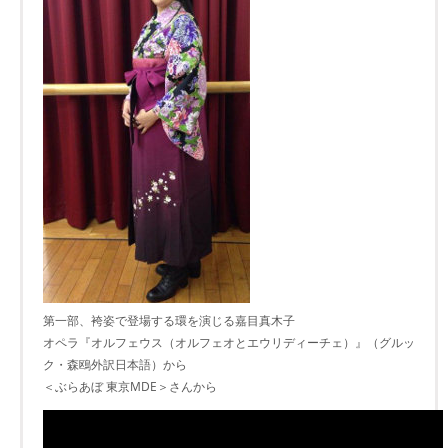
第一部、袴姿で登場する環を演じる嘉目真木子
オペラ『オルフェウス（オルフェオとエウリディーチェ）』（グルッ
ク・森鴎外訳日本語）から
＜ぶらあぼ 東京MDE＞さんから