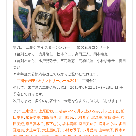
第7日 二期会マイスタージンガー 「歌の花束コンサート」
（後列左から）浅井隆仁、松本宰二、高田正人、岡本泰寛
（前列左から）水戸見弥子、三宅理恵、髙橋絵理、小林紗季子、喜田
美紀
▼今年度の公演内容はこちらからご覧いただけます。
・
二期会WEEK＠サントリーホール2014
- 二期会21
そして、来年度の二期会WEEKは、2015年6月22日(月)～28日(日)を
予定しております。
次回もまた、多くのお客様のご来場を心よりお待ちしております！
タグ:
三宅理恵
,
上原正敏
,
二期会Week
,
井ノ上ひろみ
,
井ノ上了吏
,
前
田史音
,
加藤史幸
,
加賀清孝
,
北川辰彦
,
北村典子
,
北澤幸
,
古橋郷平
,
喜
田美紀
,
嘉目真木子
,
坂下忠弘
,
坂本貴輝
,
塩田美奈子
,
増井めぐみ
,
多田
羅迪夫
,
大上幸子
,
大山亜紀子
,
小林紗季子
,
小貫岩夫
,
山中敦子
,
岡本泰