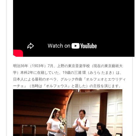
明治36年（1903年）7月、上野の東京音楽学校（現在の東京藝術大
学）本科2年に在籍していた、19歳の三浦 環（みうら たまき）は、
日本人による最初のオペラ、グルック作曲『オルフェオとエウリディ
ーチェ』（当時は『オルフェウス』と題した）の主役を演じます。