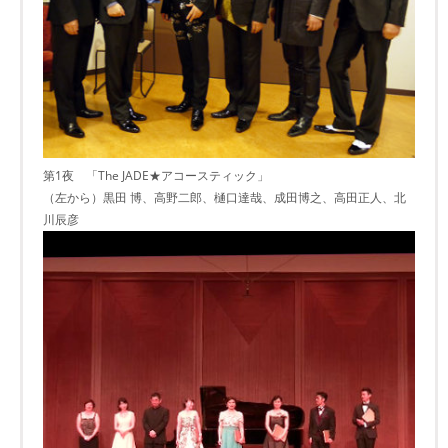
第1夜 「The JADE★アコースティック」
（左から）黒田 博、高野二郎、樋口達哉、成田博之、高田正人、北
川辰彦