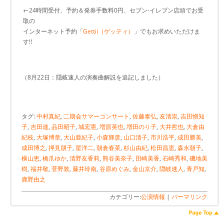
←24時間受付、予約＆発券手数料0円、セブン-イレブン店頭でお受
取の
インターネット予約「
Gettii（ゲッティ）
」でもお求めいただけま
す!!
（8月22日：隠岐速人の演奏曲解説を追記しました）
タグ:
中村真紀
,
二期会サマーコンサート
,
佐藤泰弘
,
友清崇
,
吉田愼知
子
,
吉田連
,
品田昭子
,
城宏憲
,
増原英也
,
増田のり子
,
大井哲也
,
大倉由
紀枝
,
大塚博章
,
大山亜紀子
,
小森輝彦
,
山口清子
,
市川浩平
,
成田勝美
,
成田博之
,
押見朋子
,
星洋二
,
朝倉春菜
,
杉山由紀
,
松田昌恵
,
森永朝子
,
横山恵
,
橋爪ゆか
,
清野友香莉
,
熊谷美奈子
,
田崎美香
,
石崎秀和
,
磯地美
樹
,
福井敬
,
菅野敦
,
藤井玲南
,
谷原めぐみ
,
金山京介
,
隠岐速人
,
青戸知
,
鹿野由之
カテゴリー:
公演情報
|
パーマリンク