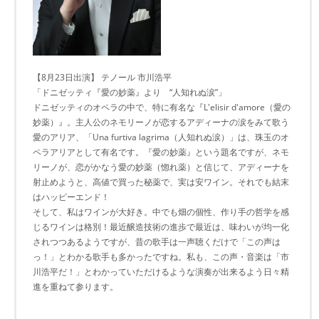
【8月23日出演】 テノール 市川浩平
「ドニゼッティ『愛の妙薬』より “人知れぬ涙”」
ドニゼッティのオペラの中で、特に有名な『L'elisir d'amore（愛の
妙薬）』。主人公のネモリーノが恋するアディーナの涙をみて歌う
愛のアリア、「Una furtiva lagrima（人知れぬ涙）」は、珠玉のオ
ペラアリアとして有名です。『愛の妙薬』という題名ですが、ネモ
リーノが、恋がかなう愛の妙薬（惚れ薬）と信じて、アディーナを
射止めようと、高値で買った秘薬で、実は安ワイン。それでも結末
はハッピーエンド！
そして、私はワインが大好き。中でも畑の個性、作り手の哲学を感
じるワインは格別！最近醸造技術の進歩で最近は、味わいが均一化
されつつあるようですが、昔の歌手は一声聴くだけで「この声は
っ！」とわかる歌手も多かったですね。私も、この声・音楽は「市
川浩平だ！」とわかっていただけるような演奏が出来るよう日々精
進を重ねて参ります。