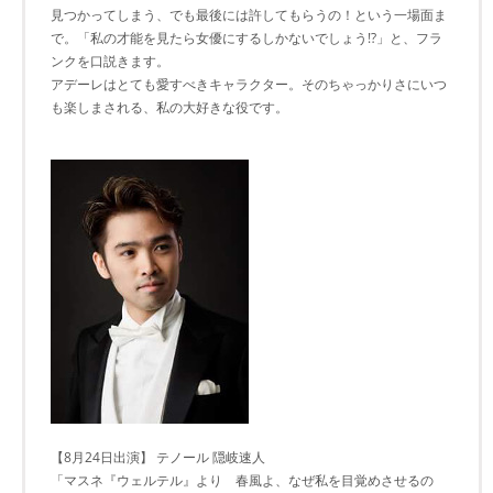
見つかってしまう、でも最後には許してもらうの！という一場面ま
で。「私の才能を見たら女優にするしかないでしょう!?」と、フラ
ンクを口説きます。
アデーレはとても愛すべきキャラクター。そのちゃっかりさにいつ
も楽しまされる、私の大好きな役です。
【8月24日出演】 テノール 隠岐速人
「マスネ『ウェルテル』より 春風よ、なぜ私を目覚めさせるの