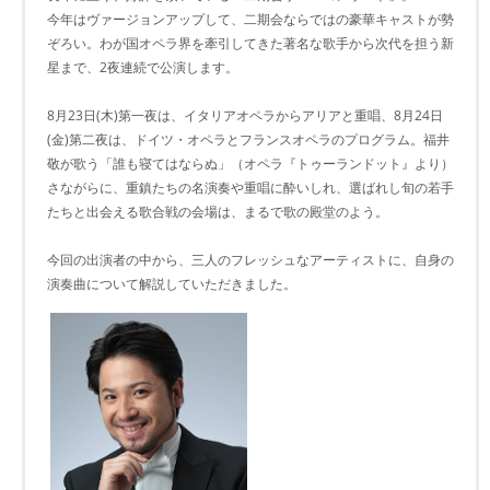
今年はヴァージョンアップして、二期会ならではの豪華キャストが勢
ぞろい。わが国オペラ界を牽引してきた著名な歌手から次代を担う新
星まで、2夜連続で公演します。
8月23日(木)第一夜は、イタリアオペラからアリアと重唱、8月24日
(金)第二夜は、ドイツ・オペラとフランスオペラのプログラム。福井
敬が歌う「誰も寝てはならぬ」（オペラ『トゥーランドット』より）
さながらに、重鎮たちの名演奏や重唱に酔いしれ、選ばれし旬の若手
たちと出会える歌合戦の会場は、まるで歌の殿堂のよう。
今回の出演者の中から、三人のフレッシュなアーティストに、自身の
演奏曲について解説していただきました。