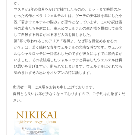
か」
マスネが2年の歳月をかけて制作したものの、ヒットまで時間のか
かった名作オペラ《ウェルテル》は、ゲーテの実体験を基にした小
説『若きウェルテルの悩み』が原作となっています。この小説は当
時の若者たちを虜にし、主人公ウェルテルの生き様を模倣して失恋
して自殺する若者が出るほど人気を博しました。
第3幕で歌われるこのアリア「春風よ、なぜ私を目覚めさせるの
か？」は、若く純粋な青年ウェルテルの悲痛な叫びです。ウェルテ
ルはシャルロッテに一目惚れしたのですが彼女にはすでに婚約者が
いました。その後結婚したシャルロッテと再会したウェルテルは再
び思いを告げますが、断られてしまいます。ウェルテルはそれでも
諦めきれずその思いをオシアンの詩に託します。
出演者一同、ご来場をお待ち申し上げております。
両日とも良いお席が少なくなっておりますので、ご予約はお急ぎくだ
さい。