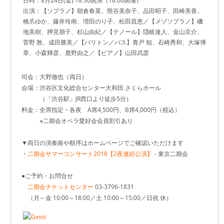
日時：8月24日(金) 18:30開演（18:00開場）
出演：【ソプラノ】朝倉春菜、熊谷美奈子、品田昭子、田崎美香、
橋爪ゆか、藤井玲南、増田のり子、松田昌恵／【メゾソプラノ】磯
地美樹、押見朋子、杉山由紀／【テノール】隠岐速人、金山京介、
菅野 敦、成田勝美／【バリトン／バス】青戸 知、石崎秀和、大塚博
章、小森輝彦、鹿野由之／【ピアノ】山田武彦
司会：大野徹也（両日）
会場：渋谷区文化総合センター大和田 さくらホール
（「渋谷駅」JR西口より徒歩5分）
料金：全席指定・各夜 A席4,500円、B席4,000円（税込）
※二期会オペラ愛好会会員割引あり
▼両日の演奏曲や順序はホームページでご確認いただけます
・
二期会サマーコンサート2018【2夜連続公演】
- 東京二期会
●ご予約・お問合せ
二期会チケットセンター
03-3796-1831
（月～金 10:00～18:00／土 10:00～15:00／日祝 休）