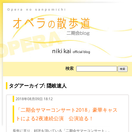
ブ
検索
ロ
グ
を
検
タグアーカイブ: 隠岐速人
索:
2018年08月09日 18:12
「二期会サマーコンサート2018」豪華キャス
トによる2夜連続公演 公演迫る！
長年に亘り、好評を頂いている「二期会サマーコンサート」。