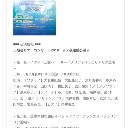
■■■ 公演情報 ■■■
二期会サマーコンサート2018 ☆２夜連続公演☆
＜第一夜＞イタオペ三昧パートII ～イタリアオペラよりアリア重唱
～
日時：8月23日(木) 18:30開演（18:00開場）
出演：【ソプラノ】大倉由紀枝、大山亜紀子、清野友香莉、谷原め
ぐみ、中村真紀、山口清子、横山恵子、吉田愼知子／【メゾソプラ
ノ】森永朝子／【テノール】市川浩平、城 宏憲、福井 敬、星 洋
二、吉田 連／【バリトン／バス】大井哲也、佐藤泰弘、友清 崇、成
田博之、増原英也／【ピアノ】鳥井俊之
＜第二夜＞重厚華麗な独仏オペラ ～ドイツ、フランスオペラよりア
リア重唱～