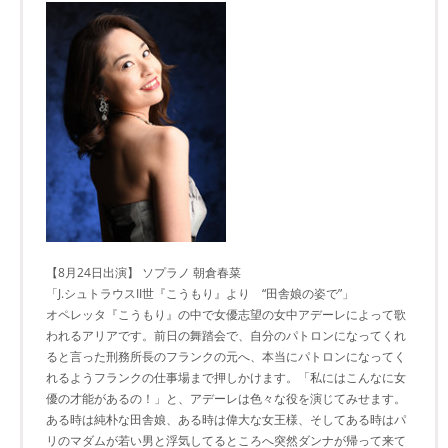
【8月24日出演】 ソプラノ 朝倉春菜
「J.シュトラウスII世『こうもり』より “田舎娘の姿で”」
オペレッタ『こうもり』の中で女優志望の女中アデーレによって歌
われるアリアです。前日の舞踏会で、自分のパトロンになってくれ
ると言った刑務所長のフランクの元へ、本当にパトロンになってく
れるようフランクの仕事場まで押しかけます。「私にはこんなに女
優の才能があるの！」と、アデーレは色々な役を演じてみせます。
ある時は純朴な田舎娘、ある時は偉大な女王様、そしてある時はパ
リのマダムが若い男と浮気してるところへ突然ダンナが帰って来て