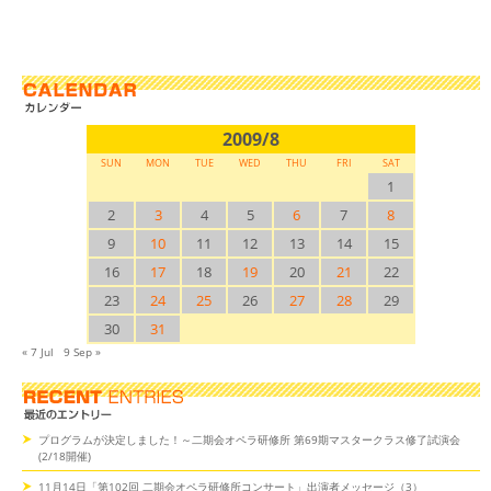
2009/8
SUN
MON
TUE
WED
THU
FRI
SAT
1
2
3
4
5
6
7
8
9
10
11
12
13
14
15
16
17
18
19
20
21
22
23
24
25
26
27
28
29
30
31
« 7 Jul
9 Sep »
プログラムが決定しました！～二期会オペラ研修所 第69期マスタークラス修了試演会
(2/18開催)
11月14日「第102回 二期会オペラ研修所コンサート」出演者メッセージ（3）