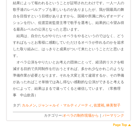
結果によって報われるということが証明されたわけです。一人一人の
歌手達のレベルアップも著しいものがありましたが、我が国最高の舞
台を目指すという目標がありますから、国籍や所属に拘らずオーディ
ションを行い、佐渡芸術監督主導で歌手を選考し、結果的に今望み得
る最高レベルの公演となったと思います。
結局は、自分たちがやりたいオペラをやるというのではなく、どう
すればもっとお客様に感動していただけるオペラが作れるのかを追求
した取り組みに、はっきりと成果がついて来たということだと思いま
す。
オペラ公演をやりたいとお考えの団体にとって、経済的リスクを軽
減する目的で共同制作を行おうとすれば、多かれ少なかれこのような
準備作業が必要となります。それを大変と見て逡巡するか、その準備
があったればこそ単独では為し得ない感動的な公演ができると考える
かによって、結果はまるで違ってくると確信しています。（常務理
事 中山欽吾）
タグ:
カルメン
,
ジャン＝ルイ・マルティノーティ
,
佐渡裕
,
林美智子
カテゴリー:
オペラの制作現場から
|
パーマリンク