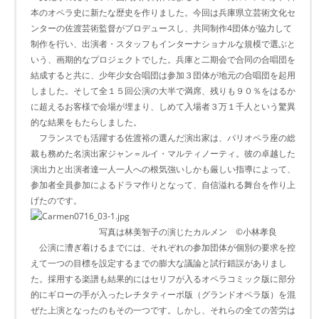
本のオペラ史に新たな歴史を作りました。今回は兵庫県立芸術文化セ
ンターの佐渡芸術監督がプロデュースし、共同制作4団体が協力して
制作を行い、出演者・スタッフもインターナショナルな規模で選ぶと
いう、画期的なプロジェクトでした。兵庫と二期会で合同の合唱団を
結成すると共に、少年少女合唱団は参加３団体が地元の合唱団を起用
しました。そして全１５回公演の大半で満席、残りも９０％をはるか
に超えるお客様で会場が埋まり、しめて入場者３万１千人という驚異
的な結果をもたらしました。
フランスでも活躍する佐渡裕の選んだ演出家は、パリオペラ座の総
裁も務めた名演出家ジャン＝ルイ・マルティノーティ。彼の卓越した
演出力と出演者達一人一人への根気強いしかも厳しい指導によって、
参加者全員参加によるドラマ作りとなって、自信溢れる舞台を作り上
げたのです。
写真は林美智子の演じたカルメン ©小林孝良
公演に漕ぎ着けるまでには、それぞれの参加団体が個別の要求を控
えて一つの目標を設定するまでの膨大な議論と試行錯誤がありまし
た。採用する楽譜も結果的にはセリフが入るオペラコミック版に部分
的にギローの手が入ったレチタティーボ版（グランドオペラ版）を混
ぜた上演となったのもその一つです。しかし、それらの全ての苦労は