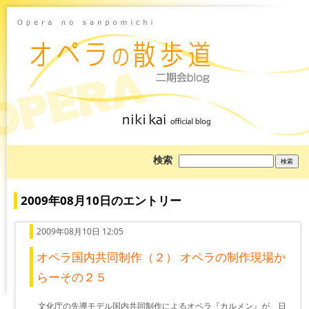
ブ
検索
ロ
グ
を
検
2009年08月10日のエントリー
索:
2009年08月10日 12:05
オペラ国内共同制作（２） オペラの制作現場か
らーその２５
文化庁の先導モデル国内共同制作によるオペラ『カルメン』が、日