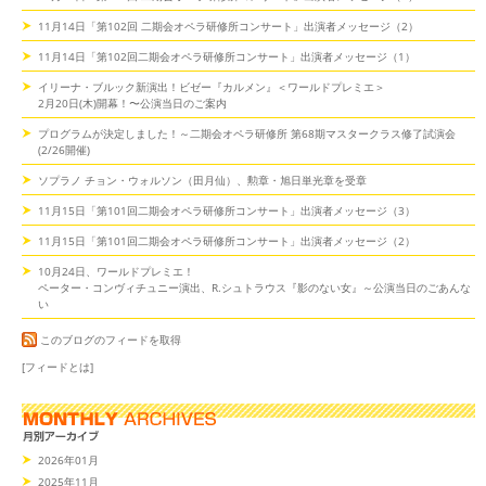
11月14日「第102回 二期会オペラ研修所コンサート」出演者メッセージ（2）
11月14日「第102回二期会オペラ研修所コンサート」出演者メッセージ（1）
イリーナ・ブルック新演出！ビゼー『カルメン』＜ワールドプレミエ＞
2月20日(木)開幕！〜公演当日のご案内
プログラムが決定しました！～二期会オペラ研修所 第68期マスタークラス修了試演会
(2/26開催)
ソプラノ チョン・ウォルソン（田月仙）、勲章・旭日単光章を受章
11月15日「第101回二期会オペラ研修所コンサート」出演者メッセージ（3）
11月15日「第101回二期会オペラ研修所コンサート」出演者メッセージ（2）
10月24日、ワールドプレミエ！
ペーター・コンヴィチュニー演出、R.シュトラウス『影のない女』～公演当日のごあんな
い
このブログのフィードを取得
[フィードとは]
2026年01月
2025年11月